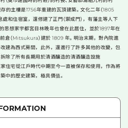
田村（吳市建國時的村莊）的村長、安藝郡浦組九村的村
現存的主樓是1756年重建的瓦頂建築。文化二年（1805
息處和住宿室，還修建了正門（禦成門），有藩主等人下
的思想家宇都宮目林晚年也曾在此居住，並於1897年在
（Mitsukura）建於 1809 年。明治末期，對內院進
築改建為西式房間，此外，還進行了許多其他的改變，包
9年拆除了所有長期用於清酒釀造的清酒釀造設施
澤原家住宅從江戶時代中期至今一直被保存和使用，作為將
築中的歷史建築，極具價值。
NFORMATION