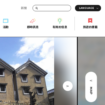
新聞
活動
即時訊息
有用的信息
旅遊的書籤
間的交通資訊
活動
即時訊息
有用的信息
旅遊的書籤
宣傳冊
證
行
常見問題
Fi
照片下載
的街角旅遊信息中心
災難發生期間的交通資訊
廣島縣觀光宣傳冊
天
MAP