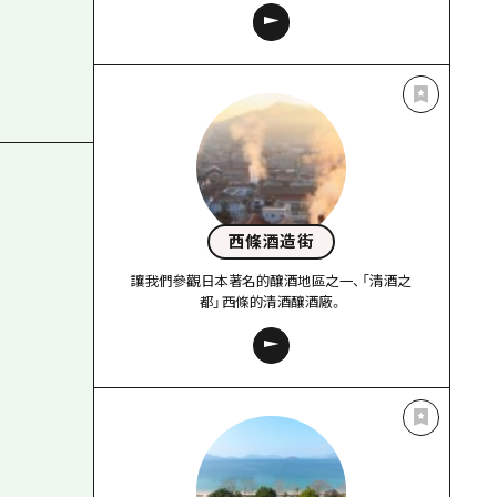
西條酒造街
讓我們參觀日本著名的釀酒地區之一、「清酒之
都」西條的清酒釀酒廠。