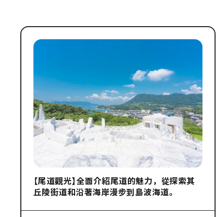
【尾道觀光】全面介紹尾道的魅力，從探索其
丘陵街道和沿著海岸漫步到島波海道。