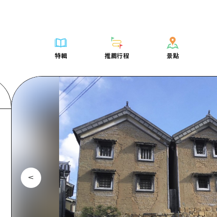
列表
列表
廣島好客通行證
騎自行車
學習·體驗
廣島市內
列表
常見問題
短途旅行
推薦
Dive! Hiroshima 官方向導
廣島免費 Wi-Fi
購物
標準
安芸
廣島市內
照片下載
半天
特輯
推薦行程
景點
要
藝術
廣島隨意旅行
面向外國遊客的街角旅遊信息中心
運動
歷史·文化
答對了
安芸
災難發生期
一日遊
特輯
推薦行程
景點
活動·廟會
志願者指南
夜晚生活
治癒
美北
答對了
廣島縣觀光
1晚2天
票
美食·酒水
廣島視頻
世界遺產
自然
藝北
美北
2晚3天
表
列表
騎自行車
列表
學習·體驗
廣島市內
列表
廣島好客通行
短途旅
運送服務
宮島周邊
藝北
薦
Dive! Hiroshima 官方向導
購物
存取
標準
安芸
廣島市內
廣島免費 Wi-
半天
東山口
宮島周邊
術
廣島隨意旅行
運動
輔助流量摘要
歷史·文化
答對了
安芸
面向外國遊客
一日遊
東山口
動·廟會
夜晚生活
設施擁堵
治癒
美北
答對了
志願者指南
1晚2天
愛媛
食·酒水
世界遺產
超值遊覽門票
自然
藝北
美北
廣島視頻
2晚3
島根
行李寄存及運送服務
宮島周邊
藝北
東山口
宮島周邊
東山口