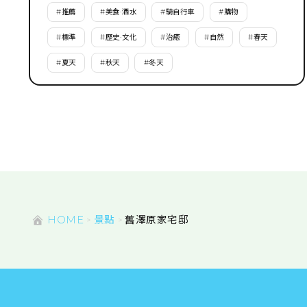
#
推薦
#
美食·酒水
#
騎自行車
#
購物
#
標準
#
歷史·文化
#
治癒
#
自然
#
春天
#
夏天
#
秋天
#
冬天
HOME
景點
舊澤原家宅邸