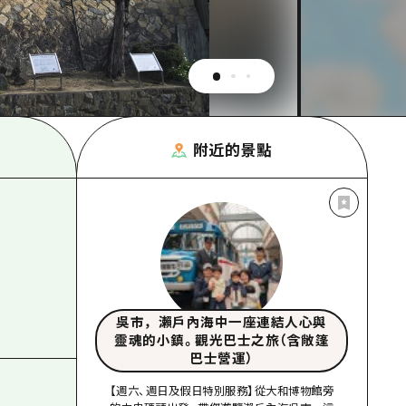
附近的景點
吳市，瀨戶內海中一座連結人心與
靈魂的小鎮。觀光巴士之旅（含敞篷
巴士營運）
【週六、週日及假日特別服務】從大和博物館旁