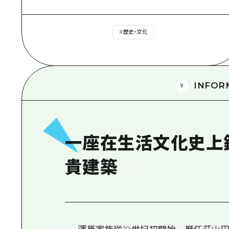
#
歷史・文化
INFOR
一座在生活文化史上
貴建築