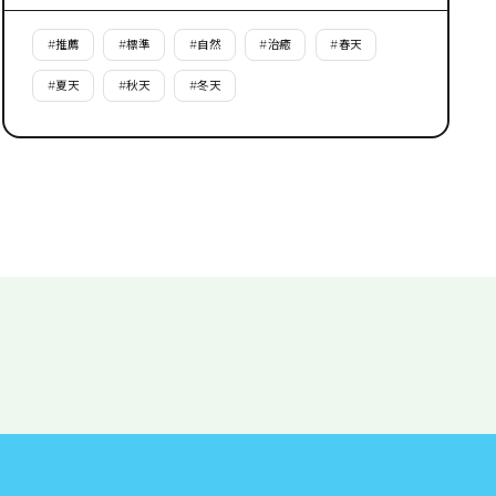
#
推薦
#
標準
#
自然
#
治癒
#
春天
#
夏天
#
秋天
#
冬天