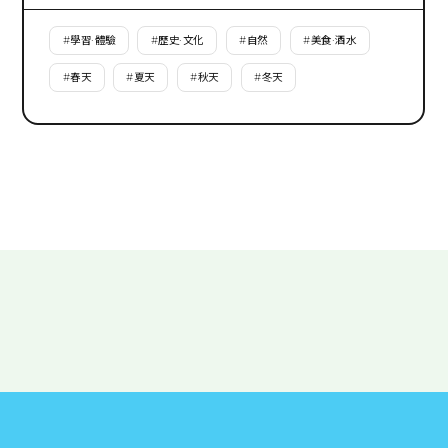
#
學習·體驗
#
歷史·文化
#
自然
#
美食·酒水
#
春天
#
夏天
#
秋天
#
冬天