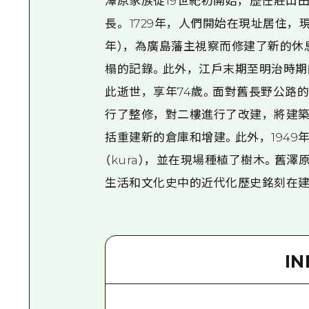
澤原家族從19世紀初開始，歷任莊山
長。 1729年，人們開始在現址居住，
年），為廣島藩主視察而修建了新的休
榻的記錄。此外，江戶末期至明治時期
此逝世，享年74歲。面對舊長野公路的前倉
行了整修，對二樓進行了改建，將建
括重建新的倉庫和增建。此外，194
（kura），並在現場種植了樹木。舊
生活和文化史中的近代化歷史銘刻在建
I