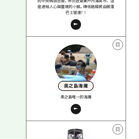
的中央碼頭出發。帶您遊覽瀨戶內海吳市，這
座連結人心與靈魂的小鎮。磚街路線將由敞篷
巴士營運！ ！
奧之島海灘
奧之島唯一的海灘