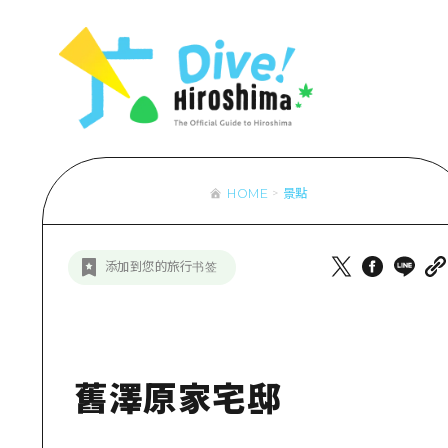
列表
存取
輔助流量摘
設施擁堵
超值遊覽門
HOME
景點
列
行李寄存及
推
添加到您的旅行书签
藝
活
美
舊澤原家宅邸