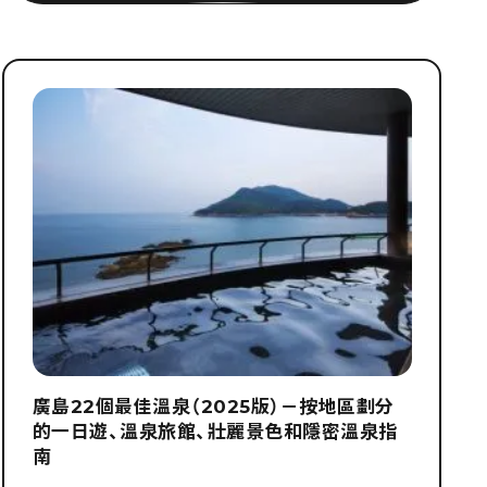
廣島22個最佳溫泉（2025版）－按地區劃分
的一日遊、溫泉旅館、壯麗景色和隱密溫泉指
南