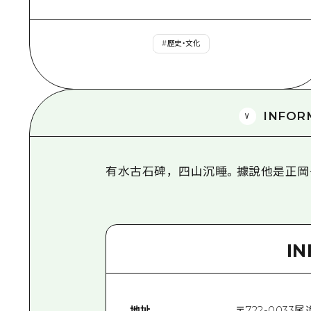
#
歷史・文化
INFOR
有水古石碑，四山沉睡。據說他是正岡
I
地址
〒
722-0033
尾