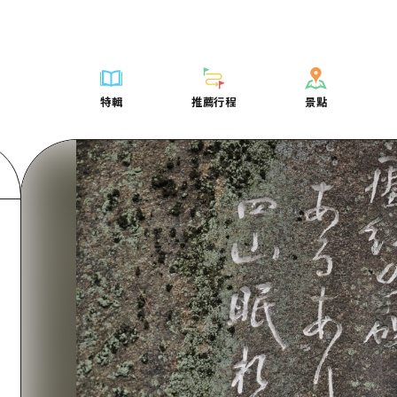
列表
列表
廣島好客通行證
騎自行車
學習·體驗
廣島市內
列表
常見問題
短途旅行
推薦
Dive! Hiroshima 官方向導
廣島免費 Wi-Fi
購物
標準
安芸
廣島市內
照片下載
半天
特輯
推薦行程
景點
要
藝術
廣島隨意旅行
面向外國遊客的街角旅遊信息中心
運動
歷史·文化
答對了
安芸
災難發生期
一日遊
特輯
推薦行程
景點
活動·廟會
志願者指南
夜晚生活
治癒
美北
答對了
廣島縣觀光
1晚2天
票
美食·酒水
廣島視頻
世界遺產
自然
藝北
美北
2晚3天
表
列表
騎自行車
列表
學習·體驗
廣島市內
列表
廣島好客通行
短途旅
運送服務
宮島周邊
藝北
薦
Dive! Hiroshima 官方向導
購物
存取
標準
安芸
廣島市內
廣島免費 Wi-
半天
東山口
宮島周邊
術
廣島隨意旅行
運動
輔助流量摘要
歷史·文化
答對了
安芸
面向外國遊客
一日遊
東山口
動·廟會
夜晚生活
設施擁堵
治癒
美北
答對了
志願者指南
1晚2天
愛媛
食·酒水
世界遺產
超值遊覽門票
自然
藝北
美北
廣島視頻
2晚3
島根
行李寄存及運送服務
宮島周邊
藝北
東山口
宮島周邊
東山口