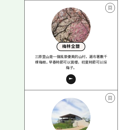
梅林全鹽
三原里山是一個風景優美的山村，遍布著數千
棵梅樹。早春時節可以賞櫻，初夏時節可以採
梅子。