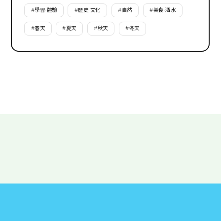
#
學習·體驗
#
歷史·文化
#
自然
#
美食·酒水
#
春天
#
夏天
#
秋天
#
冬天