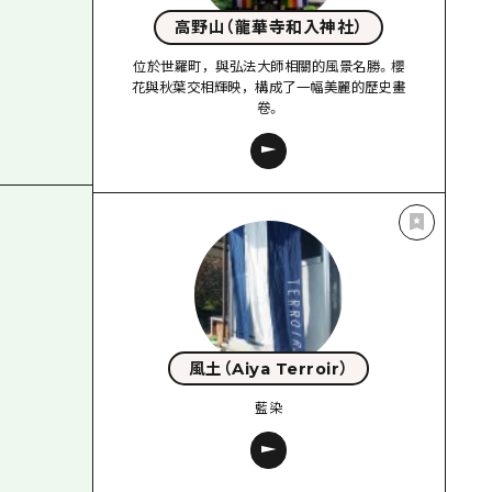
高野山（龍華寺和入神社）
位於世羅町，與弘法大師相關的風景名勝。櫻
花與秋葉交相輝映，構成了一幅美麗的歷史畫
卷。
風土（Aiya Terroir）
藍染