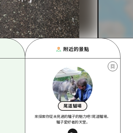
附近的景點
尾道驢場
來探索你從未見過的驢子的魅力吧！尾道驢場，
驢子愛好者的天堂。