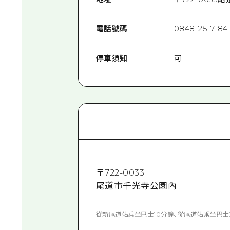
電話號碼
0848-25-7184
停車須知
可
〒
722-0033
尾道市千光寺公園內
從新尾道站乘坐巴士10分鐘、從尾道站乘坐巴士