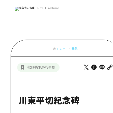
列表
存取
輔助流量摘
設施擁堵
超值遊覽門
HOME
景點
列
行李寄存及
推
添加到您的旅行书签
藝
活
美
川東平切紀念碑