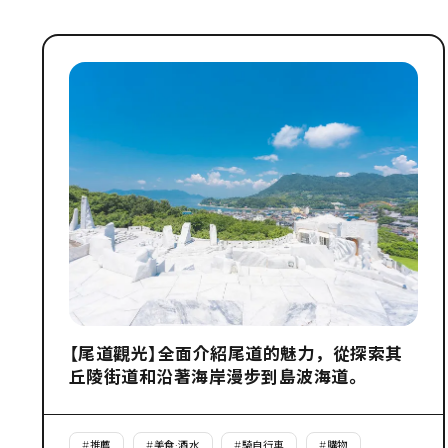
【尾道觀光】全面介紹尾道的魅力，從探索其
丘陵街道和沿著海岸漫步到島波海道。
#
推薦
#
美食·酒水
#
騎自行車
#
購物