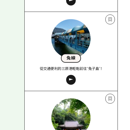
兔線
從交通便利的三原港輕鬆前往“兔子島”！