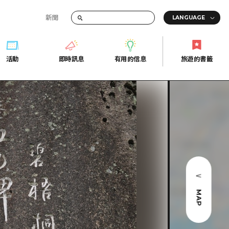
新聞
活動
即時訊息
有用的信息
旅遊的書籤
間的交通資訊
活動
即時訊息
有用的信息
旅遊的書籤
宣傳冊
證
行
常見問題
Fi
照片下載
的街角旅遊信息中心
災難發生期間的交通資訊
廣島縣觀光宣傳冊
天
MAP