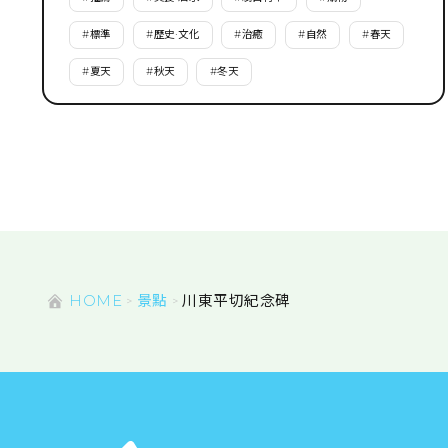
#
標準
#
歷史·文化
#
治癒
#
自然
#
春天
#
夏天
#
秋天
#
冬天
HOME
景點
川東平切紀念碑