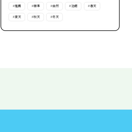
#
推薦
#
標準
#
自然
#
治癒
#
春天
#
夏天
#
秋天
#
冬天