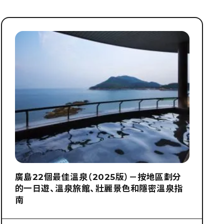
廣島22個最佳溫泉（2025版）－按地區劃分
的一日遊、溫泉旅館、壯麗景色和隱密溫泉指
南