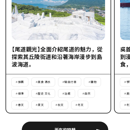
【尾道觀光】全面介紹尾道的魅力，從
吳
探索其丘陵街道和沿著海岸漫步到島
到
波海道。
食
#
推薦
#
美食·酒水
#
騎自行車
#
購物
#
學
#
標準
#
歷史·文化
#
治癒
#
自然
#
美
#
春天
#
夏天
#
秋天
#
冬天
#
冬
所有的特輯