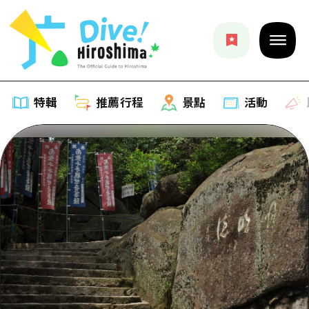
特輯
推薦行程
景點
活動
特輯
列表
推薦行程
推薦
列表
景點
藝術
Dive! Hiroshima 官方向導
列表
活動·廟會
活動
廣島隨意旅行
廣島市內
美食·酒水