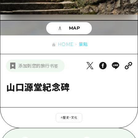
即時訊息
廣島市內
安芸
騎自行車
安芸
答對了
有用的信息
購物
答對了
MAP
美北
運動
列表
HOME
美北
藝北
HOME
景點
夜晚生活
存取
藝北
宮島周邊
世界遺產
輔助流量摘要
新聞
宮島周邊
添加到您的旅行书签
東山口
學習·體驗
設施擁堵
東山口
愛媛
標準
山口源堂紀念碑
超值遊覽門票
短途旅行
島根
歷史·文化
行李寄存及運送服務
半天
治癒
廣島好客通行證
一日遊
#
歷史・文化
自然
廣島免費 Wi-Fi
1晚2天
面向外國遊客的街角旅遊信息中心