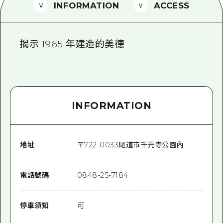
2晚3天
INFORMATION
ACCESS
志願者指南
廣島視頻
揭示 1965 年建造的美德
常見問題
照片下載
災難發生期間的交通資訊
INFORMATION
廣島縣觀光宣傳冊
地址
〒
722-0033
尾道市千光寺公園內
電話號碼
0848-25-7184
停車須知
可