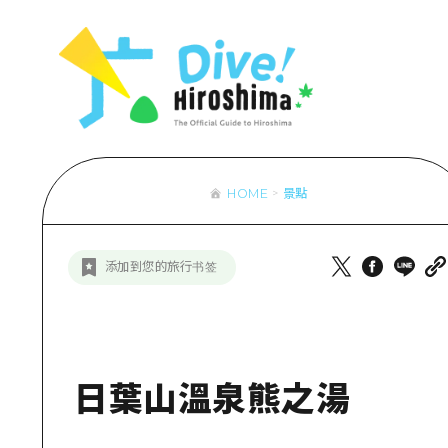
列表
存取
輔助流量摘
設施擁堵
超值遊覽門
HOME
景點
列
行李寄存及
推
添加到您的旅行书签
藝
活
美
日葉山溫泉熊之湯