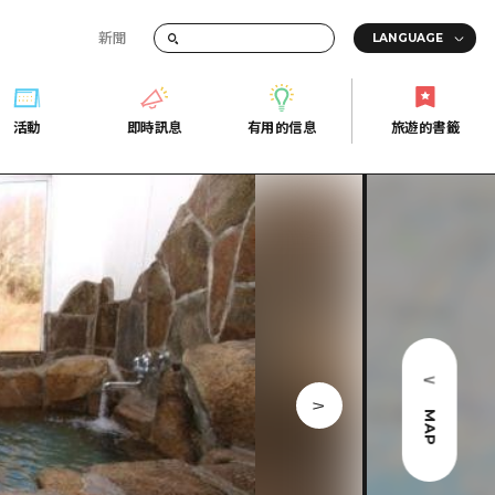
新聞
活動
即時訊息
有用的信息
旅遊的書籤
間的交通資訊
活動
即時訊息
有用的信息
旅遊的書籤
宣傳冊
證
行
常見問題
Fi
照片下載
的街角旅遊信息中心
災難發生期間的交通資訊
廣島縣觀光宣傳冊
天
MAP