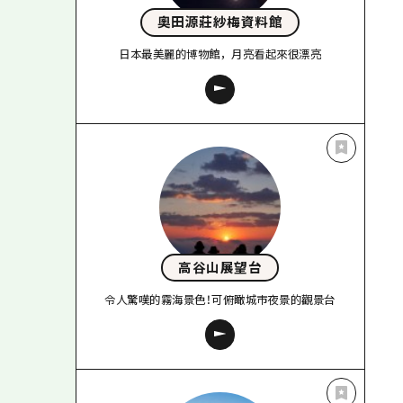
奧田源莊紗梅資料館
日本最美麗的博物館，月亮看起來很漂亮
高谷山展望台
令人驚嘆的霧海景色！可俯瞰城市夜景的觀景台