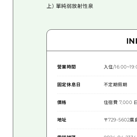
上） 單純弱放射性泉
I
營業時間
入住/16:00~19:
固定休息日
不定期假期
價格
住宿費 7,000 
地址
〒
729-5602
廣島