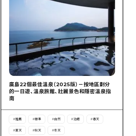
廣島22個最佳溫泉（2025版）－按地區劃分
的一日遊、溫泉旅館、壯麗景色和隱密溫泉指
南
#
推薦
#
標準
#
自然
#
治癒
#
春天
#
夏天
#
秋天
#
冬天