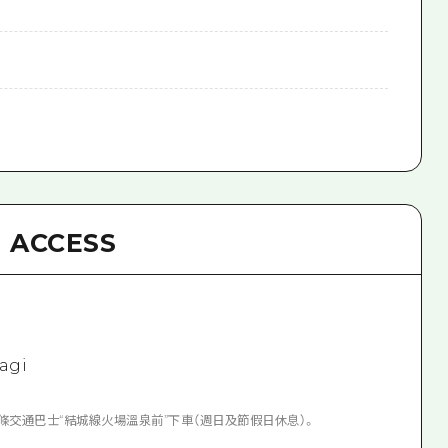
ACCESS
agi
條交通巴士“結城線火場溫泉前”下車（週日及節假日休息）。