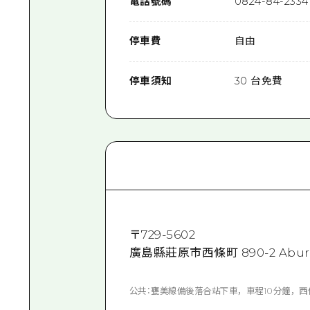
電話號碼
0824-84-2334
停車費
自由
停車須知
30 台免費
〒
729-5602
廣島縣莊原市西條町 890-2 Abur
公共：甕美線備後落合站下車，車程10分鐘，西