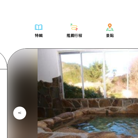
列表
列表
廣島好客通行證
騎自行車
學習·體驗
廣島市內
列表
常見問題
短途旅行
推薦
Dive! Hiroshima 官方向導
廣島免費 Wi-Fi
購物
標準
安芸
廣島市內
照片下載
半天
特輯
推薦行程
景點
要
藝術
廣島隨意旅行
面向外國遊客的街角旅遊信息中心
運動
歷史·文化
答對了
安芸
災難發生期
一日遊
特輯
推薦行程
景點
活動·廟會
志願者指南
夜晚生活
治癒
美北
答對了
廣島縣觀光
1晚2天
票
美食·酒水
廣島視頻
世界遺產
自然
藝北
美北
2晚3天
表
列表
騎自行車
列表
學習·體驗
廣島市內
列表
廣島好客通行
短途旅
運送服務
宮島周邊
藝北
薦
Dive! Hiroshima 官方向導
購物
存取
標準
安芸
廣島市內
廣島免費 Wi-
半天
東山口
宮島周邊
術
廣島隨意旅行
運動
輔助流量摘要
歷史·文化
答對了
安芸
面向外國遊客
一日遊
東山口
動·廟會
夜晚生活
設施擁堵
治癒
美北
答對了
志願者指南
1晚2天
愛媛
食·酒水
世界遺產
超值遊覽門票
自然
藝北
美北
廣島視頻
2晚3
島根
行李寄存及運送服務
宮島周邊
藝北
東山口
宮島周邊
東山口