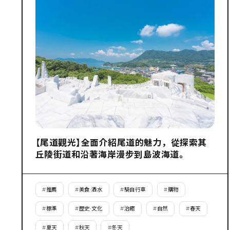
【尾道觀光】全面介紹尾道的魅力，從探索其
丘陵街道和沿著海岸漫步到島波海道。
#
推薦
#
美食·酒水
#
騎自行車
#
購物
#
標準
#
歷史·文化
#
治癒
#
自然
#
春天
#
夏天
#
秋天
#
冬天