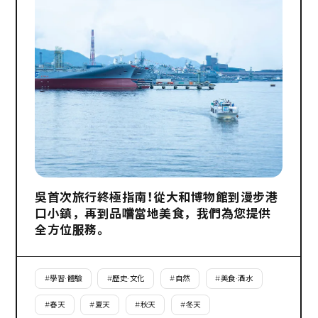
吳首次旅行終極指南！從大和博物館到漫步港
口小鎮，再到品嚐當地美食，我們為您提供
全方位服務。
#
學習·體驗
#
歷史·文化
#
自然
#
美食·酒水
#
春天
#
夏天
#
秋天
#
冬天