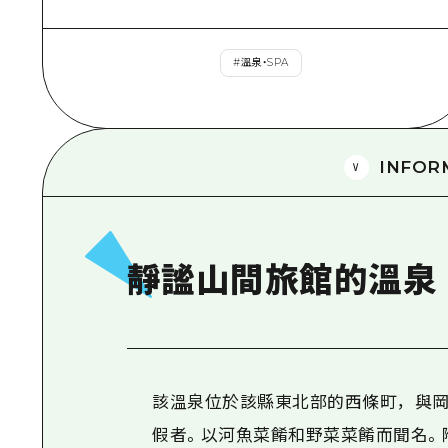
#
溫泉・SPA
INFOR
靜謐山間旅館的溫泉
該溫泉位於該縣東北部的西條町，與岡
假者。以河魚菜餚和野菜菜餚而聞名。