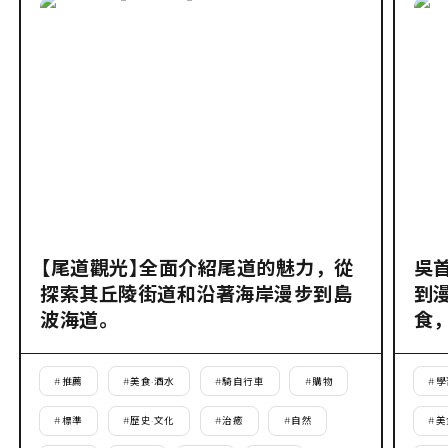
【尾道觀光】全面介紹尾道的魅力，從
吳
探索其丘陵街道和沿著海岸漫步到島
到
波海道。
食
#
推薦
#
美食·酒水
#
騎自行車
#
購物
#
學
#
標準
#
歷史·文化
#
治癒
#
自然
#
美