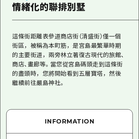
2晚3天
情緒化的聯排別墅
志願者指南
廣島視頻
常見問題
這條街距離表參道商店街（清盛街）僅一個
街區，被稱為本町筋，是宮島最繁華時期
照片下載
的主要街道，兩旁林立著復古現代的旅館、
災難發生期間的交通資訊
商店、畫廊等。當您從宮島碼頭走到這條街
廣島縣觀光宣傳冊
的盡頭時，您將開始看到五層寶塔，然後
繼續前往嚴島神社。
INFORMATION