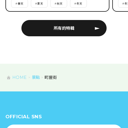
#
春天
#
夏天
#
秋天
#
冬天
#
冬
所有的特輯
HOME
景點
町屋街
OFFICIAL SNS