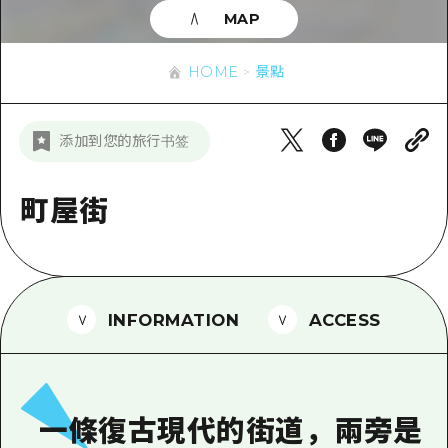
即時訊息
廣島市內
MAP
安芸
騎自行車
安芸
答對了
有用的信息
購物
HOME
景點
答對了
美北
運動
列表
HOME
美北
添加到您的旅行书签
藝北
夜晚生活
存取
藝北
宮島周邊
世界遺產
輔助流量摘要
町屋街
新聞
宮島周邊
東山口
學習·體驗
設施擁堵
東山口
愛媛
標準
超值遊覽門票
短途旅行
島根
歷史·文化
行李寄存及運送服務
INFORMATION
ACCESS
半天
治癒
廣島好客通行證
一日遊
自然
廣島免費 Wi-Fi
1晚2天
一條復古現代的街道，兩旁是
面向外國遊客的街角旅遊信息中心