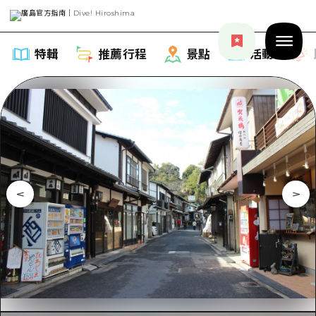
特輯
推薦行程
景點
活動
特輯
列表
推薦行程
推薦
列表
景點
藝術
Dive! Hiroshima 官方向導
列表
活動·廟會
活動
廣島隨意旅行
廣島市內
美食·酒水