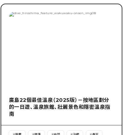
廣島22個最佳溫泉（2025版）－按地區劃分
的一日遊、溫泉旅館、壯麗景色和隱密溫泉指
南
#
推薦
#
標準
#
自然
#
治癒
#
春天