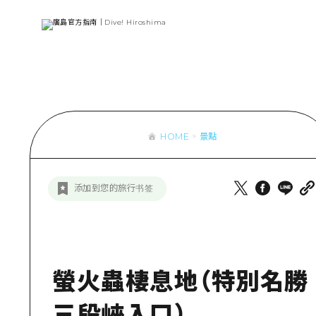
列表
存取
輔助流量摘
設施擁堵
超值遊覽門
HOME
景點
列
行李寄存及
推
添加到您的旅行书签
藝
活
美
螢火蟲棲息地（特別名勝
三段峽入口）