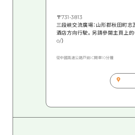
〒
731-3813
三段峽交流廣場：山形郡秋田町志瓦木 
酒店方向行駛。另請參閱主頁上的步行網站。 （
o/）
從中國高速公路戸鄉IC開車10分鐘