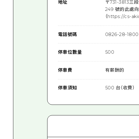
地址
〒
731-3813
三段
249 號的此
（https://cs-ak
電話號碼
0826-28-1800
停車位數量
500
停車費
有薪酬的
停車須知
500 台（收費）