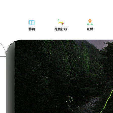
列表
列表
廣島好客通行證
騎自行車
學習·體驗
廣島市內
列表
常見問題
短途旅行
推薦
Dive! Hiroshima 官方向導
廣島免費 Wi-Fi
購物
標準
安芸
廣島市內
照片下載
半天
特輯
推薦行程
景點
要
藝術
廣島隨意旅行
面向外國遊客的街角旅遊信息中心
運動
歷史·文化
答對了
安芸
災難發生期
一日遊
特輯
推薦行程
景點
活動·廟會
志願者指南
夜晚生活
治癒
美北
答對了
廣島縣觀光
1晚2天
票
美食·酒水
廣島視頻
世界遺產
自然
藝北
美北
2晚3天
表
列表
騎自行車
列表
學習·體驗
廣島市內
列表
廣島好客通行
短途旅
運送服務
宮島周邊
藝北
薦
Dive! Hiroshima 官方向導
購物
存取
標準
安芸
廣島市內
廣島免費 Wi-
半天
東山口
宮島周邊
術
廣島隨意旅行
運動
輔助流量摘要
歷史·文化
答對了
安芸
面向外國遊客
一日遊
東山口
動·廟會
夜晚生活
設施擁堵
治癒
美北
答對了
志願者指南
1晚2天
愛媛
食·酒水
世界遺產
超值遊覽門票
自然
藝北
美北
廣島視頻
2晚3
島根
行李寄存及運送服務
宮島周邊
藝北
東山口
宮島周邊
東山口