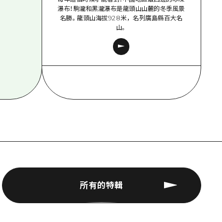
瀑布！駒瀧和黑瀧瀑布是龍頭山山麓的冬季風景
名勝。龍頭山海拔928米，名列廣島縣百大名
山。
所有的特輯