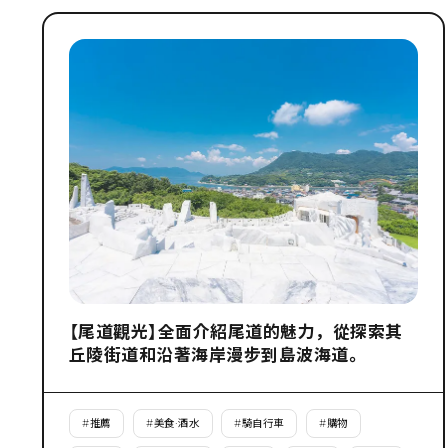
【尾道觀光】全面介紹尾道的魅力，從探索其
丘陵街道和沿著海岸漫步到島波海道。
#
推薦
#
美食·酒水
#
騎自行車
#
購物