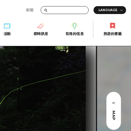
新聞
活動
即時訊息
有用的信息
旅遊的書籤
間的交通資訊
活動
即時訊息
有用的信息
旅遊的書籤
宣傳冊
證
行
常見問題
Fi
照片下載
的街角旅遊信息中心
災難發生期間的交通資訊
廣島縣觀光宣傳冊
天
MAP