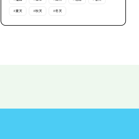
#
夏天
#
秋天
#
冬天