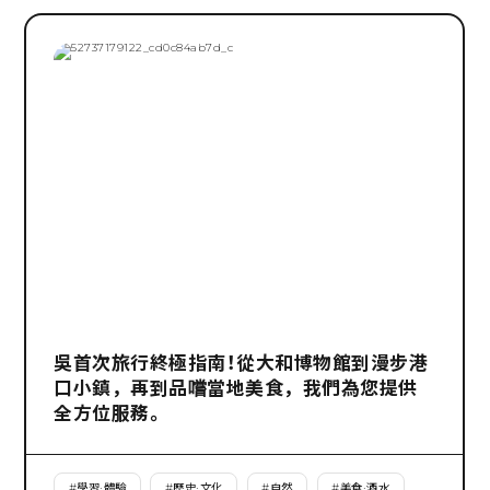
吳首次旅行終極指南！從大和博物館到漫步港
口小鎮，再到品嚐當地美食，我們為您提供
全方位服務。
#
學習·體驗
#
歷史·文化
#
自然
#
美食·酒水