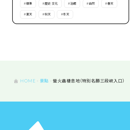
#
標準
#
歷史·文化
#
治癒
#
自然
#
春天
#
夏天
#
秋天
#
冬天
HOME
景點
螢火蟲棲息地（特別名勝三段峽入口）