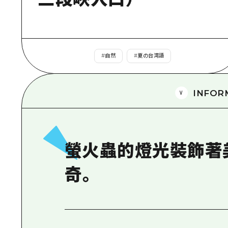
#
自然
#
夏の台湾語
INFOR
螢火蟲的燈光裝飾著
奇。