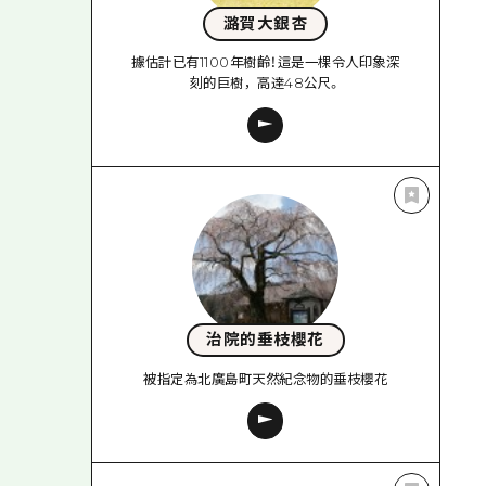
潞賀大銀杏
據估計已有1100年樹齡！這是一棵令人印象深
刻的巨樹，高達48公尺。
治院的垂枝櫻花
被指定為北廣島町天然紀念物的垂枝櫻花