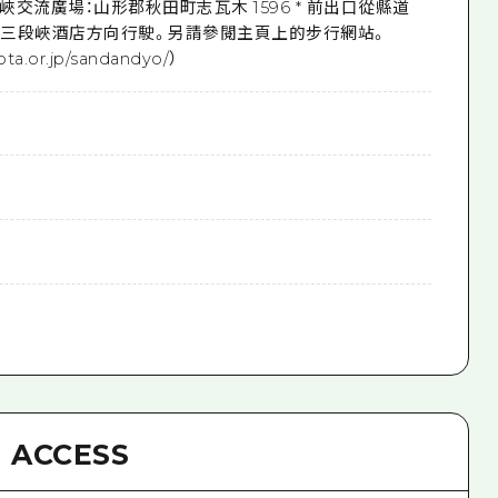
峽交流廣場：山形郡秋田町志瓦木 1596 * 前出口從縣道
處向三段峽酒店方向行駛。另請參閱主頁上的步行網站。
iota.or.jp/sandandyo/）
ACCESS