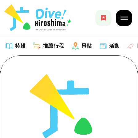
特輯
推薦行程
景點
活動
特輯
列表
推薦行程
推薦
列表
景點
藝術
Dive! Hiroshima 官方向導
列表
活動·廟會
活動
廣島隨意旅行
廣島市內
美食·酒水