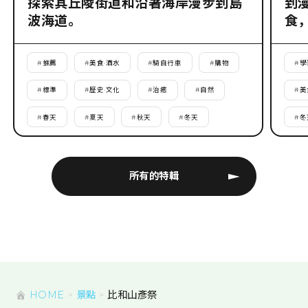
探索其丘陵街道和沿著海岸漫步到島
到
波海道。
食
#
推薦
#
美食·酒水
#
騎自行車
#
購物
#
學
#
標準
#
歷史·文化
#
治癒
#
自然
#
美
#
春天
#
夏天
#
秋天
#
冬天
#
冬
所有的特輯
HOME
景點
比和山彥祭