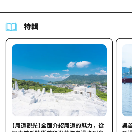
特輯
【尾道觀光】全面介紹尾道的魅力，從
吳