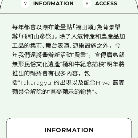
2晚3天
INFORMATION
ACCESS
志願者指南
廣島視頻
每年都會以瀑布能量點「福田頭」為背景舉
常見問題
辦「飛和山彥祭」。除了人氣特產和農產品加
工品的集市、舞台表演、遊樂設施之外，今
照片下載
年我們還將舉辦新活動“農業”，宣傳廣島縣
災難發生期間的交通資訊
無形民俗文化遺產“樋和牛紀念插秧”明年將
廣島縣觀光宣傳冊
推出的縣將會有很多內容，包
括“Takaragyu”的出現以及配合Hiwa 蕎麥
麵禁令解除的“蕎麥麵示範銷售”。
INFORMATION