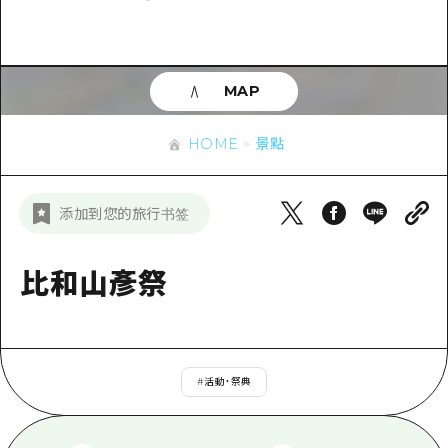
即時訊息
廣島市內
安芸
騎自行車
安芸
答對了
有用的信息
購物
答對了
MAP
美北
運動
列表
HOME
美北
藝北
HOME
景點
夜晚生活
存取
藝北
宮島周邊
世界遺產
輔助流量摘要
新聞
宮島周邊
添加到您的旅行书签
東山口
學習·體驗
設施擁堵
東山口
愛媛
標準
比和山彥祭
超值遊覽門票
短途旅行
島根
歷史·文化
行李寄存及運送服務
半天
治癒
廣島好客通行證
一日遊
#
活動・祭典
自然
廣島免費 Wi-Fi
1晚2天
面向外國遊客的街角旅遊信息中心