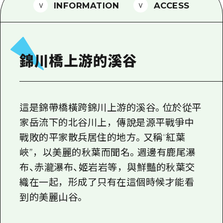
2晚3天
INFORMATION
ACCESS
志願者指南
廣島視頻
常見問題
錦川橋上游的溪谷
照片下載
災難發生期間的交通資訊
這是錦帶橋橫跨錦川上游的溪谷。位於從平
廣島縣觀光宣傳冊
家岳流下的北谷川上，傳說是源平戰爭中
戰敗的平家散兵居住的地方。又稱“紅葉
峽”，以美麗的秋葉而聞名。週邊有鹿尾瀑
布、赤瀧瀑布、姬岩岩等，與鮮豔的秋葉交
織在一起，形成了只有在這個時候才能看
到的美麗山谷。