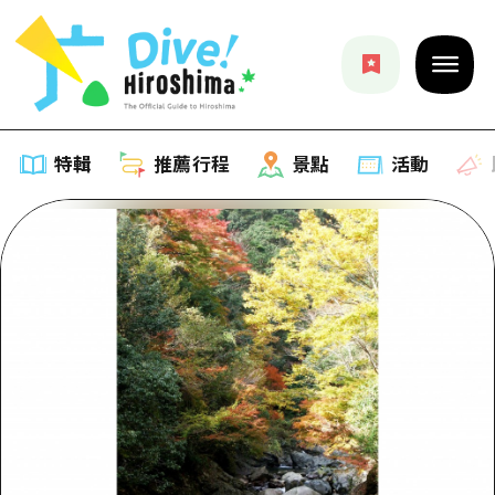
特輯
推薦行程
景點
活動
特輯
列表
推薦行程
推薦
列表
景點
藝術
Dive! Hiroshima 官方向導
列表
活動·廟會
活動
廣島隨意旅行
廣島市內
美食·酒水