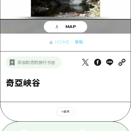
即時訊息
廣島市內
安芸
騎自行車
安芸
答對了
有用的信息
購物
答對了
MAP
美北
運動
列表
HOME
美北
藝北
HOME
景點
夜晚生活
存取
藝北
宮島周邊
世界遺產
輔助流量摘要
新聞
宮島周邊
添加到您的旅行书签
東山口
學習·體驗
設施擁堵
東山口
愛媛
標準
奇亞峽谷
超值遊覽門票
短途旅行
島根
歷史·文化
行李寄存及運送服務
半天
治癒
廣島好客通行證
一日遊
#
自然
自然
廣島免費 Wi-Fi
1晚2天
面向外國遊客的街角旅遊信息中心