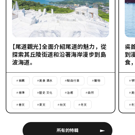
【尾道觀光】全面介紹尾道的魅力，從
吳
探索其丘陵街道和沿著海岸漫步到島
到
波海道。
食
#
推薦
#
美食·酒水
#
騎自行車
#
購物
#
學
#
標準
#
歷史·文化
#
治癒
#
自然
#
美
#
春天
#
夏天
#
秋天
#
冬天
#
冬
所有的特輯