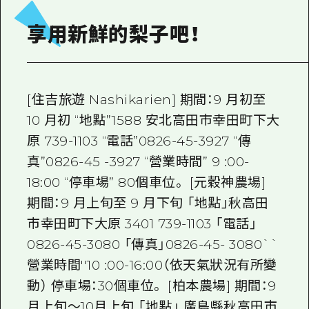
2晚3天
志願者指南
享用新鮮的梨子吧！
廣島視頻
常見問題
[住吉旅遊 Nashikarien] 期間：9 月初至
照片下載
10 月初 “地點”1588 安北高田市幸田町下大
災難發生期間的交通資訊
原 739-1103 “電話”0826-45-3927 “傳
廣島縣觀光宣傳冊
真”0826-45 -3927 “營業時間” 9 :00-
18:00 “停車場” 80個車位。 [元穀神農場]
期間：9 月上旬至 9 月下旬 「地點」秋高田
市幸田町下大原 3401 739-1103 「電話」
0826-45-3080 「傳真」0826-45- 3080``
營業時間''10 :00-16:00（依天氣狀況有所變
動） 停車場：30個車位。 [柏本農場] 期間：9
月上旬～10月上旬 「地點」 廣島縣秋高田市