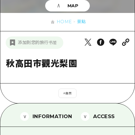
即時訊息
廣島市內
MAP
安芸
騎自行車
安芸
答對了
有用的信息
購物
HOME
景點
答對了
美北
運動
列表
HOME
美北
添加到您的旅行书签
藝北
夜晚生活
存取
藝北
宮島周邊
世界遺產
輔助流量摘要
秋高田市觀光梨園
新聞
宮島周邊
東山口
學習·體驗
設施擁堵
東山口
愛媛
標準
超值遊覽門票
短途旅行
島根
#
自然
歷史·文化
行李寄存及運送服務
半天
治癒
廣島好客通行證
一日遊
INFORMATION
ACCESS
自然
廣島免費 Wi-Fi
1晚2天
面向外國遊客的街角旅遊信息中心