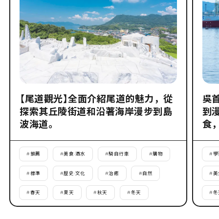
【尾道觀光】全面介紹尾道的魅力，從
吳
探索其丘陵街道和沿著海岸漫步到島
到
波海道。
食
#
推薦
#
美食·酒水
#
騎自行車
#
購物
#
學
#
標準
#
歷史·文化
#
治癒
#
自然
#
美
#
春天
#
夏天
#
秋天
#
冬天
#
冬