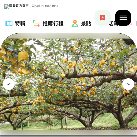
特輯
推薦行程
景點
活動
特輯
列表
推薦行程
推薦
列表
景點
藝術
Dive! Hiroshima 官方向導
列表
活動·廟會
活動
廣島隨意旅行
廣島市內
美食·酒水