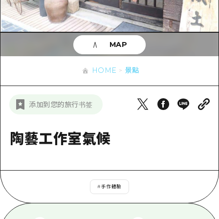
即時訊息
廣島市內
安芸
騎自行車
安芸
答對了
有用的信息
購物
答對了
MAP
美北
運動
列表
HOME
美北
藝北
HOME
景點
夜晚生活
存取
藝北
宮島周邊
世界遺產
輔助流量摘要
新聞
宮島周邊
添加到您的旅行书签
東山口
學習·體驗
設施擁堵
東山口
愛媛
標準
陶藝工作室氣候
超值遊覽門票
短途旅行
島根
歷史·文化
行李寄存及運送服務
半天
治癒
廣島好客通行證
一日遊
#
手作體驗
自然
廣島免費 Wi-Fi
1晚2天
面向外國遊客的街角旅遊信息中心