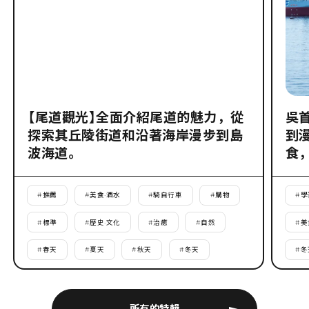
【尾道觀光】全面介紹尾道的魅力，從
吳
探索其丘陵街道和沿著海岸漫步到島
到
波海道。
食
#
推薦
#
美食·酒水
#
騎自行車
#
購物
#
學
#
標準
#
歷史·文化
#
治癒
#
自然
#
美
#
春天
#
夏天
#
秋天
#
冬天
#
冬