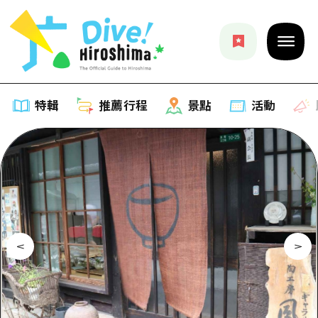
特輯
推薦行程
景點
活動
特輯
列表
推薦行程
推薦
列表
景點
藝術
Dive! Hiroshima 官方向導
列表
活動·廟會
活動
廣島隨意旅行
廣島市內
美食·酒水