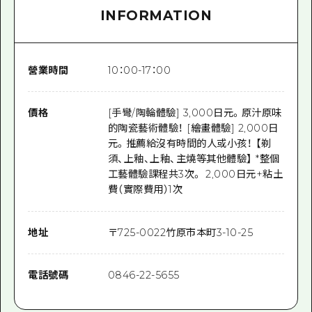
INFORMATION
營業時間
10：00-17：00
價格
[手彎/陶輪體驗] 3,000日元。原汁原味
的陶瓷藝術體驗！ [繪畫體驗] 2,000日
元。推薦給沒有時間的人或小孩！ 【剃
須、上釉、上釉、主燒等其他體驗】 *整個
工藝體驗課程共3次。 2,000日元+粘土
費（實際費用）1次
地址
〒
725-0022
竹原市本町3-10-25
電話號碼
0846-22-5655