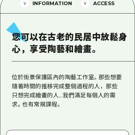
2晚3天
INFORMATION
ACCESS
志願者指南
廣島視頻
常見問題
您可以在古老的民居中放鬆身
照片下載
心，享受陶藝和繪畫。
災難發生期間的交通資訊
廣島縣觀光宣傳冊
位於街景保護區內的陶藝工作室。那些想要
隨著時間的推移完成整個過程的人，那些
只想完成繪畫的人…我們滿足每個人的需
求。也有常規課程。