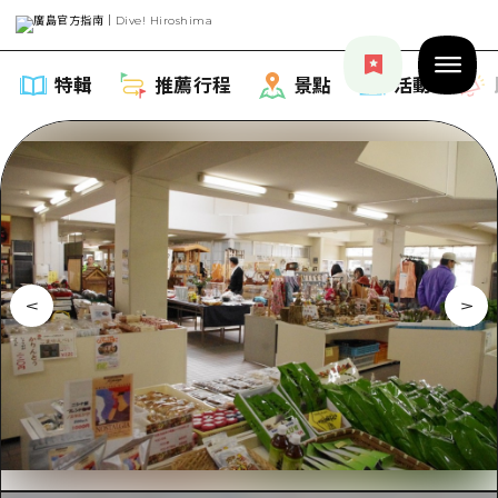
特輯
推薦行程
景點
活動
特輯
列表
推薦行程
推薦
列表
景點
藝術
Dive! Hiroshima 官方向導
列表
活動·廟會
活動
廣島隨意旅行
廣島市內
美食·酒水