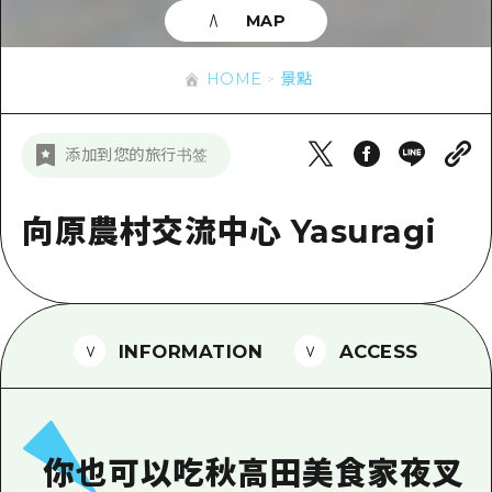
即時訊息
廣島市內
MAP
安芸
騎自行車
安芸
答對了
有用的信息
購物
HOME
景點
答對了
美北
運動
列表
HOME
美北
添加到您的旅行书签
藝北
夜晚生活
存取
藝北
宮島周邊
世界遺產
輔助流量摘要
向原農村交流中心 Yasuragi
新聞
宮島周邊
東山口
學習·體驗
設施擁堵
東山口
愛媛
標準
超值遊覽門票
短途旅行
島根
歷史·文化
行李寄存及運送服務
INFORMATION
ACCESS
半天
治癒
廣島好客通行證
一日遊
自然
廣島免費 Wi-Fi
1晚2天
你也可以吃秋高田美食家夜叉
面向外國遊客的街角旅遊信息中心