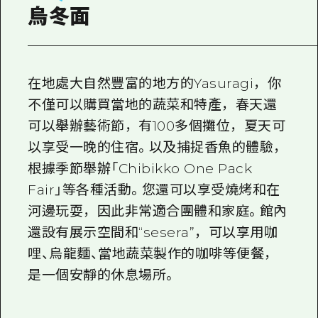
2晚3天
烏冬面
志願者指南
廣島視頻
常見問題
在地處大自然豐富的地方的Yasuragi，你
不僅可以購買當地的蔬菜和特產，春天還
照片下載
可以舉辦藝術節，有100多個攤位，夏天可
災難發生期間的交通資訊
以享受一晚的住宿。以及捕捉香魚的體驗，
廣島縣觀光宣傳冊
根據季節舉辦「Chibikko One Pack
Fair」等各種活動。您還可以享受燒烤和在
河邊玩耍，因此非常適合團體和家庭。館內
還設有展示空間和“sesera”，可以享用咖
哩、烏龍麵、當地蔬菜製作的咖啡等便餐，
是一個安靜的休息場所。