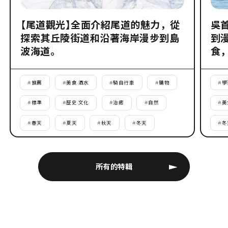
【尾道觀光】全面介紹尾道的魅力，從
吳
探索其丘陵街道和沿著海岸漫步到島
到
波海道。
食
#
推薦
#
美食·酒水
#
騎自行車
#
購物
#
學
#
標準
#
歷史·文化
#
治癒
#
自然
#
美
#
春天
#
夏天
#
秋天
#
冬天
#
冬
所有的特輯