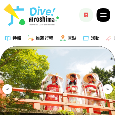
特輯
推薦行程
景點
活動
特輯
列表
推薦行程
推薦
列表
景點
藝術
Dive! Hiroshima 官方向導
列表
活動·廟會
活動
廣島隨意旅行
廣島市內
美食·酒水