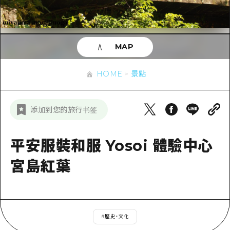
即時訊息
廣島市內
安芸
騎自行車
安芸
答對了
有用的信息
購物
答對了
MAP
美北
運動
列表
HOME
美北
藝北
HOME
景點
夜晚生活
存取
藝北
宮島周邊
世界遺產
輔助流量摘要
新聞
宮島周邊
添加到您的旅行书签
東山口
學習·體驗
設施擁堵
東山口
愛媛
標準
平安服裝和服 Yosoi 體驗中心
超值遊覽門票
短途旅行
島根
歷史·文化
宮島紅葉
行李寄存及運送服務
半天
治癒
廣島好客通行證
一日遊
自然
廣島免費 Wi-Fi
1晚2天
#
歷史・文化
面向外國遊客的街角旅遊信息中心