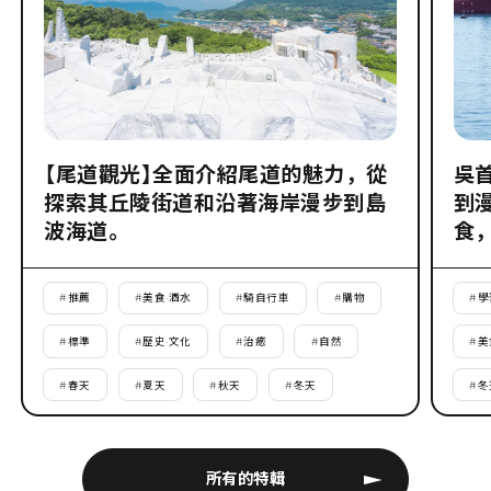
【尾道觀光】全面介紹尾道的魅力，從
吳
探索其丘陵街道和沿著海岸漫步到島
到
波海道。
食
#
推薦
#
美食·酒水
#
騎自行車
#
購物
#
學
#
標準
#
歷史·文化
#
治癒
#
自然
#
美
#
春天
#
夏天
#
秋天
#
冬天
#
冬
所有的特輯