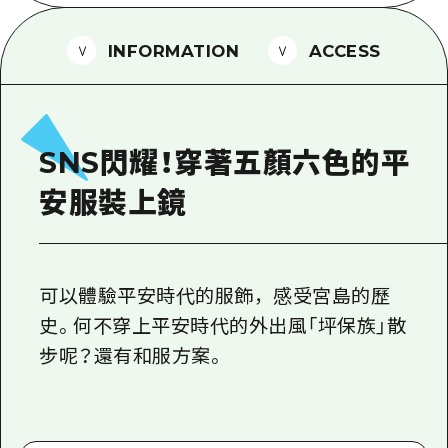
2晚3天
志願者指南
INFORMATION
ACCESS
廣島視頻
常見問題
照片下載
SNS閃耀！穿著五顏六色的平
災難發生期間的交通資訊
安服裝上鏡
廣島縣觀光宣傳冊
可以體驗平安時代的服飾，感受宮島的歷
史。何不穿上平安時代的外出風「坪保族」散
步呢？還有和服方案。