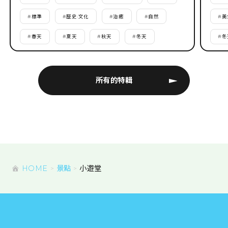
#
標準
#
歷史·文化
#
治癒
#
自然
#
美
#
春天
#
夏天
#
秋天
#
冬天
#
冬
所有的特輯
HOME
景點
小遊堂