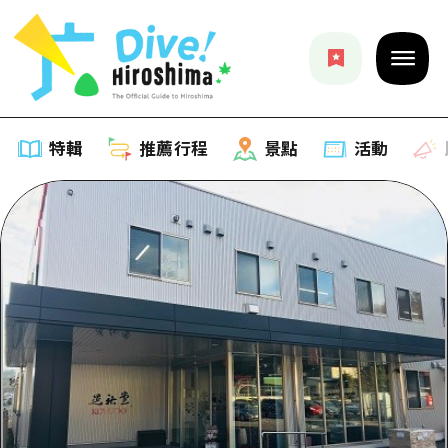
特輯
推薦行程
景點
活動
特輯
列表
推薦行程
推薦
列表
景點
藝術
Dive! Hiroshima 官方向導
列表
活動·廟會
活動
廣島隨意旅行
廣島市內
美食·酒水