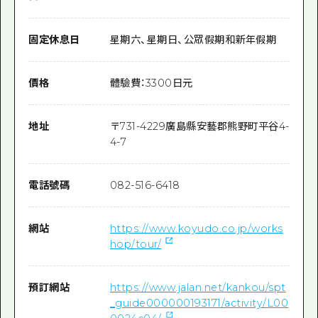
固定休息日
星期六、星期日、公眾假期和新年假期
價格
體驗費：3300日元
地址
〒
731-4229
廣島縣安藝郡熊野町平谷4-
4-7
電話號碼
082-516-6418
網站
https://www.koyudo.co.jp/works
hop/tour/
預訂網站
https://www.jalan.net/kankou/spt
_guide000000193171/activity/L00