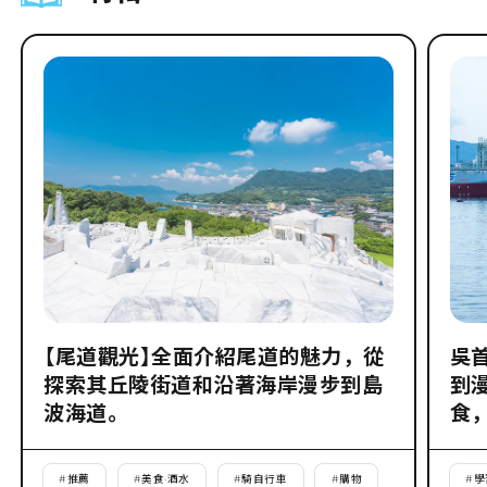
【尾道觀光】全面介紹尾道的魅力，從
吳
探索其丘陵街道和沿著海岸漫步到島
到
波海道。
食
#
推薦
#
美食·酒水
#
騎自行車
#
購物
#
學