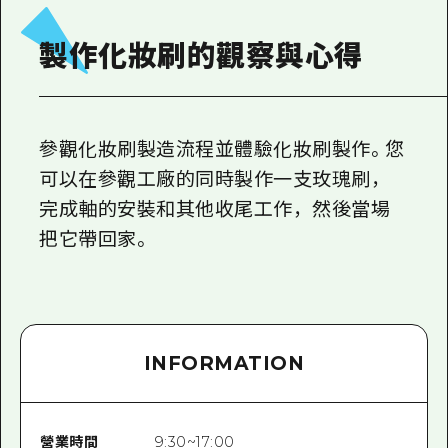
2晚3天
志願者指南
製作化妝刷的觀察與心得
廣島視頻
常見問題
參觀化妝刷製造流程並體驗化妝刷製作。您
照片下載
可以在參觀工廠的同時製作一支玫瑰刷，
災難發生期間的交通資訊
完成軸的安裝和其他收尾工作，然後當場
廣島縣觀光宣傳冊
把它帶回家。
INFORMATION
營業時間
9:30~17:00