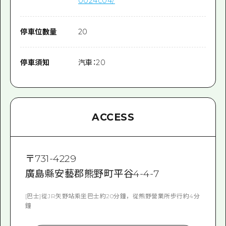
0024c04/
停車位數量
20
停車須知
汽車：20
ACCESS
〒
731-4229
廣島縣安藝郡熊野町平谷4-4-7
[巴士]從JR矢野站乘坐巴士約20分鐘，從熊野營業所步行約4分
鐘