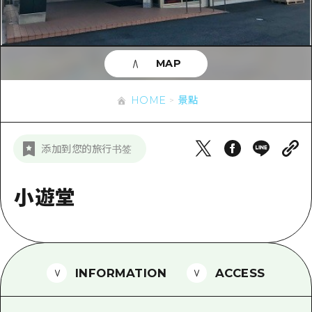
即時訊息
廣島市內
安芸
騎自行車
安芸
答對了
有用的信息
購物
答對了
MAP
美北
運動
列表
HOME
美北
藝北
HOME
景點
夜晚生活
存取
藝北
宮島周邊
世界遺產
輔助流量摘要
新聞
宮島周邊
添加到您的旅行书签
東山口
學習·體驗
設施擁堵
東山口
愛媛
標準
小遊堂
超值遊覽門票
短途旅行
島根
歷史·文化
行李寄存及運送服務
半天
治癒
廣島好客通行證
一日遊
INFORMATION
ACCESS
自然
廣島免費 Wi-Fi
1晚2天
面向外國遊客的街角旅遊信息中心