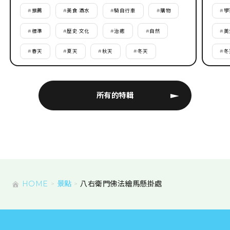
#
推薦
#
美食·酒水
#
騎自行車
#
購物
#
學
#
標準
#
歷史·文化
#
治癒
#
自然
#
美
#
春天
#
夏天
#
秋天
#
冬天
#
冬
所有的特輯
HOME
景點
八右衛門佛法繪馬懸掛處