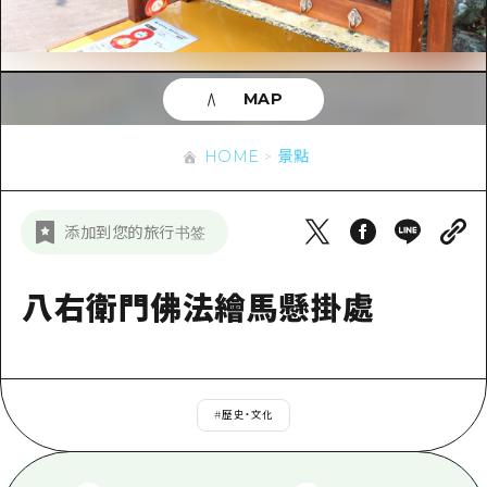
即時訊息
廣島市內
安芸
騎自行車
安芸
答對了
有用的信息
購物
答對了
MAP
美北
運動
列表
HOME
美北
藝北
HOME
景點
夜晚生活
存取
藝北
宮島周邊
世界遺產
輔助流量摘要
新聞
宮島周邊
添加到您的旅行书签
東山口
學習·體驗
設施擁堵
東山口
愛媛
標準
八右衛門佛法繪馬懸掛處
超值遊覽門票
短途旅行
島根
歷史·文化
行李寄存及運送服務
半天
治癒
廣島好客通行證
一日遊
#
歷史・文化
自然
廣島免費 Wi-Fi
1晚2天
面向外國遊客的街角旅遊信息中心