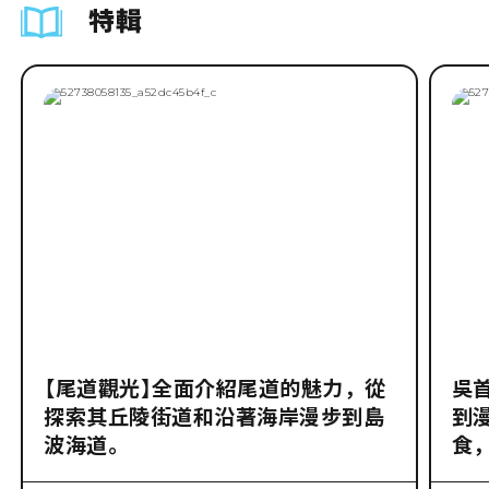
特輯
【尾道觀光】全面介紹尾道的魅力，從
吳
探索其丘陵街道和沿著海岸漫步到島
到
波海道。
食