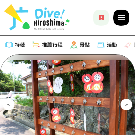
特輯
推薦行程
景點
活動
特輯
列表
推薦行程
推薦
列表
景點
藝術
Dive! Hiroshima 官方向導
列表
活動·廟會
活動
廣島隨意旅行
廣島市內
美食·酒水