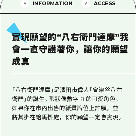
2晚3天
INFORMATION
ACCESS
志願者指南
廣島視頻
常見問題
實現願望的“八右衛門達摩”我
照片下載
會一直守護著你，讓你的願望
災難發生期間的交通資訊
成真
廣島縣觀光宣傳冊
「八右衛門達摩」是濱田市偉人「會津谷八右
衛門」的誕生。形狀像數字 8 的可愛角色。
如果你在市內出售的紙質牌位上許願，並
將其掛在繪馬掛處，你的願望一定會實現。