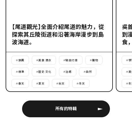
【尾道觀光】全面介紹尾道的魅力，從
吳
探索其丘陵街道和沿著海岸漫步到島
到
波海道。
食
#
推薦
#
美食·酒水
#
騎自行車
#
購物
#
學
#
標準
#
歷史·文化
#
治癒
#
自然
#
美
#
春天
#
夏天
#
秋天
#
冬天
#
冬
所有的特輯