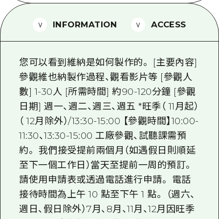
2晚3天
志願者指南
INFORMATION
ACCESS
廣島視頻
常見問題
您可以看到維納是如何製作的。 [主要內容]
照片下載
參觀維也納製作過程、觀看影片等 [參觀人
數] 1-30人 [所需時間] 約90-120分鐘 [參觀
災難發生期間的交通資訊
日期] 週一、週二、週三、週五 *旺季（ 11月起）
廣島縣觀光宣傳冊
（ 12月除外）/13:30-15:00 【參觀時間】10:00-
11:30、13:30-15:00 工廠參觀、試聽課需預
約。 我們接受提前兩個月（如遇假日則順延
至下一個工作日）當天至提前一周的預訂。
請使用申請表或透過電話進行申請。 電話
接待時間為上午 10 點至下午 1 點。 （週六、
週日、假日除外）7月、8月、11月、12月因旺季