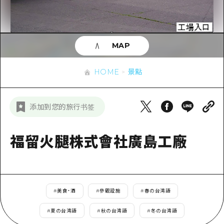
即時訊息
廣島市內
安芸
騎自行車
安芸
答對了
有用的信息
購物
答對了
MAP
美北
運動
列表
HOME
美北
藝北
HOME
景點
夜晚生活
存取
藝北
宮島周邊
世界遺產
輔助流量摘要
新聞
宮島周邊
添加到您的旅行书签
東山口
學習·體驗
設施擁堵
東山口
愛媛
標準
福留火腿株式會社廣島工廠
超值遊覽門票
短途旅行
島根
歷史·文化
行李寄存及運送服務
半天
治癒
廣島好客通行證
一日遊
#
美食・酒
#
參觀設施
#
春の台湾語
自然
廣島免費 Wi-Fi
1晚2天
#
夏の台湾語
#
秋の台湾語
#
冬の台湾語
面向外國遊客的街角旅遊信息中心