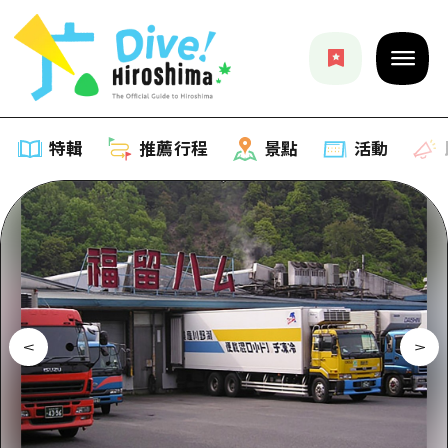
特輯
推薦行程
景點
活動
特輯
列表
推薦行程
推薦
列表
景點
藝術
Dive! Hiroshima 官方向導
列表
活動·廟會
活動
廣島隨意旅行
廣島市內
美食·酒水