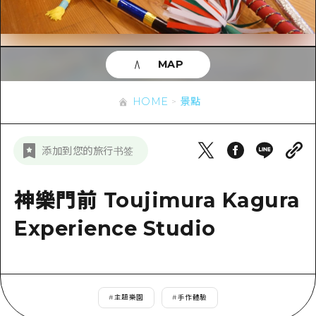
即時訊息
廣島市內
安芸
騎自行車
安芸
答對了
有用的信息
購物
答對了
MAP
美北
運動
列表
HOME
美北
藝北
HOME
景點
夜晚生活
存取
藝北
宮島周邊
世界遺產
輔助流量摘要
新聞
宮島周邊
添加到您的旅行书签
東山口
學習·體驗
設施擁堵
東山口
愛媛
標準
神樂門前 Toujimura Kagura
超值遊覽門票
短途旅行
島根
歷史·文化
Experience Studio
行李寄存及運送服務
半天
治癒
廣島好客通行證
一日遊
自然
廣島免費 Wi-Fi
1晚2天
#
主題樂園
#
手作體驗
面向外國遊客的街角旅遊信息中心