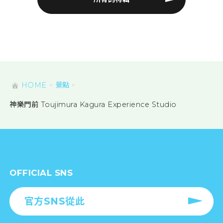
HOME
景點
神樂門前 Toujimura Kagura Experience Studio
OFFICIAL SNS
官方SNS從此