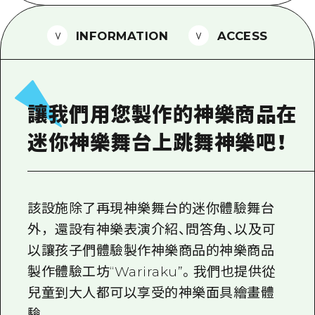
2晚3天
志願者指南
INFORMATION
ACCESS
廣島視頻
常見問題
照片下載
讓我們用您製作的神樂商品在
災難發生期間的交通資訊
迷你神樂舞台上跳舞神樂吧！
廣島縣觀光宣傳冊
該設施除了再現神樂舞台的迷你體驗舞台
外，還設有神樂表演介紹、問答角、以及可
以讓孩子們體驗製作神樂商品的神樂商品
製作體驗工坊“Wariraku”。我們也提供從
兒童到大人都可以享受的神樂面具繪畫體
驗。