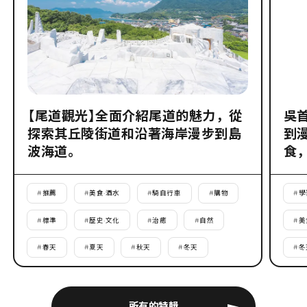
【尾道觀光】全面介紹尾道的魅力，從
吳
探索其丘陵街道和沿著海岸漫步到島
到
波海道。
食
#
推薦
#
美食·酒水
#
騎自行車
#
購物
#
學
#
標準
#
歷史·文化
#
治癒
#
自然
#
美
#
春天
#
夏天
#
秋天
#
冬天
#
冬
所有的特輯