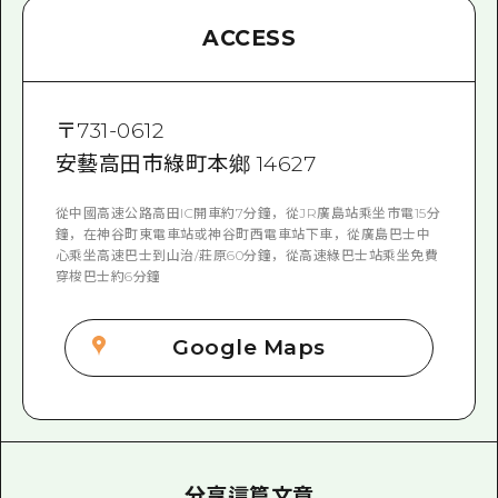
ACCESS
〒
731-0612
安藝高田市綠町本鄉 14627
從中國高速公路高田IC開車約7分鐘，從JR廣島站乘坐市電15分
鐘，在神谷町東電車站或神谷町西電車站下車，從廣島巴士中
心乘坐高速巴士到山治/莊原60分鐘，從高速綠巴士站乘坐免費
穿梭巴士約6分鐘
Google Maps
分享這篇文章