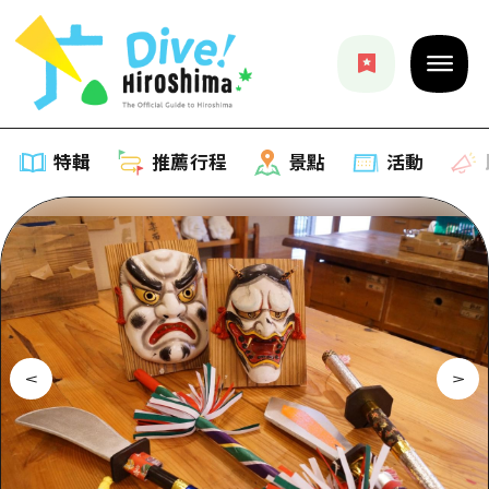
特輯
推薦行程
景點
活動
特輯
列表
推薦行程
推薦
列表
景點
藝術
Dive! Hiroshima 官方向導
列表
活動·廟會
活動
廣島隨意旅行
廣島市內
美食·酒水