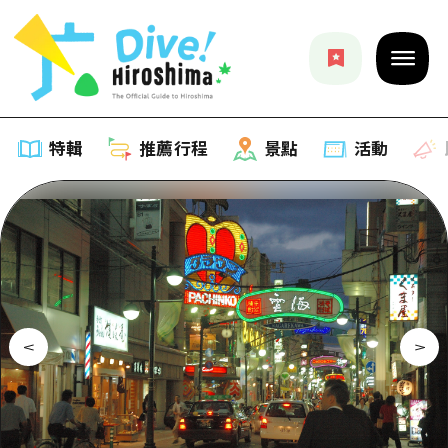
特輯
推薦行程
景點
活動
特輯
列表
推薦行程
推薦
列表
景點
藝術
Dive! Hiroshima 官方向導
列表
活動·廟會
活動
廣島隨意旅行
廣島市內
美食·酒水