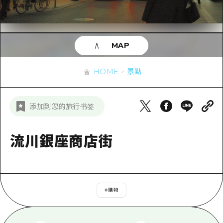
即時訊息
廣島市內
安芸
騎自行車
安芸
答對了
有用的信息
購物
答對了
MAP
美北
運動
列表
HOME
美北
藝北
HOME
景點
夜晚生活
存取
藝北
宮島周邊
世界遺產
輔助流量摘要
新聞
宮島周邊
添加到您的旅行书签
東山口
學習·體驗
設施擁堵
東山口
愛媛
標準
流川銀座商店街
超值遊覽門票
短途旅行
島根
歷史·文化
行李寄存及運送服務
半天
治癒
廣島好客通行證
一日遊
#
購物
自然
廣島免費 Wi-Fi
1晚2天
面向外國遊客的街角旅遊信息中心