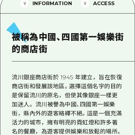
2晚3天
INFORMATION
ACCESS
志願者指南
廣島視頻
常見問題
被稱為中國、四國第一娛樂街
照片下載
的商店街
災難發生期間的交通資訊
廣島縣觀光宣傳冊
流川銀座商店街於 1945 年建立，旨在恢復
商店街和發展該地區。選擇這個名字的目的
是保留流川的原名，但使其像銀座一樣更
加迷人。 流川被譽為中國、四國第一娛樂
街，縣內外的遊客絡繹不絕。這是一個充滿
活力的城市，擁有明亮的霓虹燈和許多著
名的餐廳，為遊客提供娛樂和放鬆的場所。