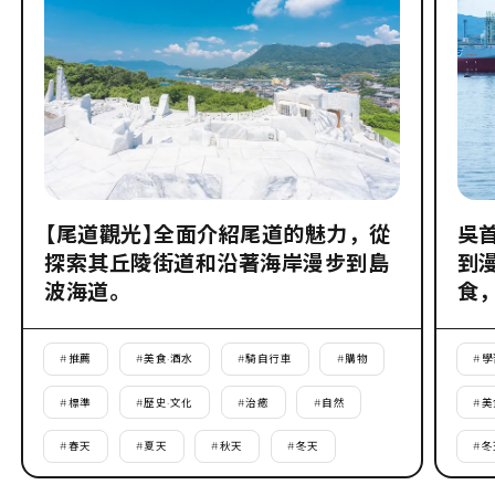
【尾道觀光】全面介紹尾道的魅力，從
吳
探索其丘陵街道和沿著海岸漫步到島
到
波海道。
食
#
推薦
#
美食·酒水
#
騎自行車
#
購物
#
學
#
標準
#
歷史·文化
#
治癒
#
自然
#
美
#
春天
#
夏天
#
秋天
#
冬天
#
冬