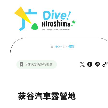
列表
存取
輔助流量摘
設施擁堵
超值遊覽門
HOME
景點
列
行李寄存及
推
添加到您的旅行书签
藝
活
美
荻谷汽車露營地