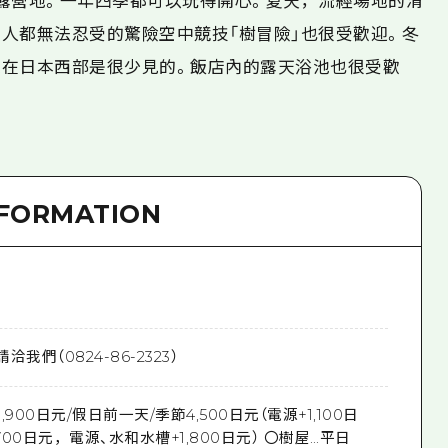
露營地。一年四季都可以玩得開心。夏天，流經場地的清
人都無法忍受的驚險空中競技「樹冒險」也很受歡迎。冬
在日本西部是很少見的。飯店內的露天浴池也很受歡
NFORMATION
我們（0824-86-2323）
900日元/假日前一天/季節4,500日元（電源+1,100日
00日元，電源、水和水槽+1,800日元） 〇樹屋…平日