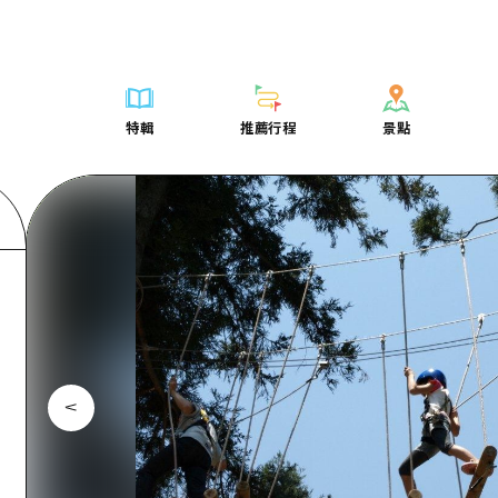
列表
列表
廣島好客通行證
騎自行車
學習·體驗
廣島市內
列表
常見問題
短途旅行
推薦
Dive! Hiroshima 官方向導
廣島免費 Wi-Fi
購物
標準
安芸
廣島市內
照片下載
半天
特輯
推薦行程
景點
要
藝術
廣島隨意旅行
面向外國遊客的街角旅遊信息中心
運動
歷史·文化
答對了
安芸
災難發生期
一日遊
特輯
推薦行程
景點
活動·廟會
志願者指南
夜晚生活
治癒
美北
答對了
廣島縣觀光
1晚2天
票
美食·酒水
廣島視頻
世界遺產
自然
藝北
美北
2晚3天
表
列表
騎自行車
列表
學習·體驗
廣島市內
列表
廣島好客通行
短途旅
運送服務
宮島周邊
藝北
薦
Dive! Hiroshima 官方向導
購物
存取
標準
安芸
廣島市內
廣島免費 Wi-
半天
東山口
宮島周邊
術
廣島隨意旅行
運動
輔助流量摘要
歷史·文化
答對了
安芸
面向外國遊客
一日遊
東山口
動·廟會
夜晚生活
設施擁堵
治癒
美北
答對了
志願者指南
1晚2天
愛媛
食·酒水
世界遺產
超值遊覽門票
自然
藝北
美北
廣島視頻
2晚3
島根
行李寄存及運送服務
宮島周邊
藝北
東山口
宮島周邊
東山口