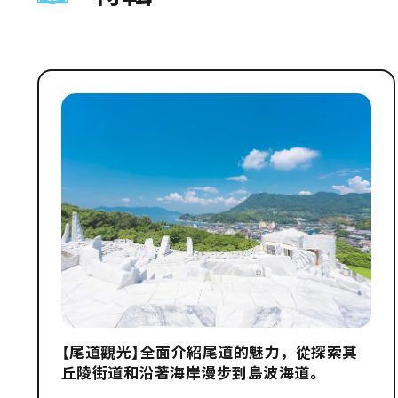
【尾道觀光】全面介紹尾道的魅力，從探索其
丘陵街道和沿著海岸漫步到島波海道。