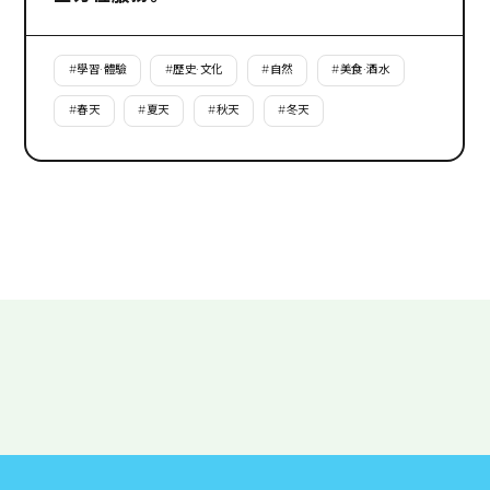
#
學習·體驗
#
歷史·文化
#
自然
#
美食·酒水
#
春天
#
夏天
#
秋天
#
冬天