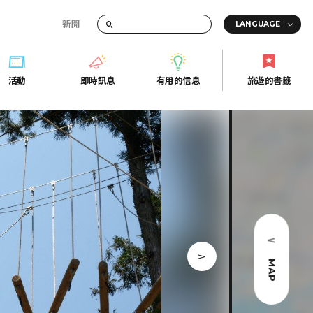
新聞
活動
即時訊息
有用的信息
旅遊的書籤
間的交通資訊
活動
即時訊息
有用的信息
旅遊的書籤
宣傳冊
證
行
常見問題
Fi
照片下載
的街角旅遊信息中心
災難發生期間的交通資訊
廣島縣觀光宣傳冊
天
MAP