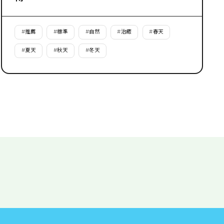
#
推薦
#
標準
#
自然
#
治癒
#
春天
#
夏天
#
秋天
#
冬天