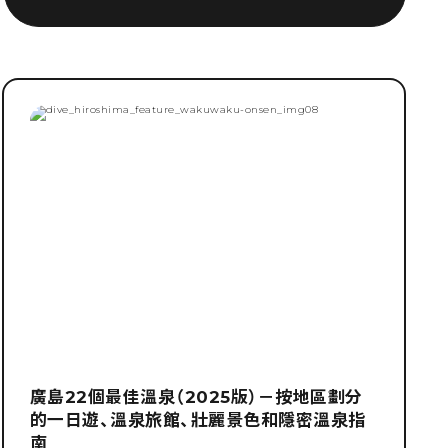
廣島22個最佳溫泉（2025版）－按地區劃分
的一日遊、溫泉旅館、壯麗景色和隱密溫泉指
南