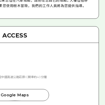
） 如果您住在汽車站點，請前往您自己的站點。大樓住宿停
果您使用樹木冒險，我們的工作人員將為您提供指導。
ACCESS
從中國高速公路莊原IC開車約40分鐘
Google Maps