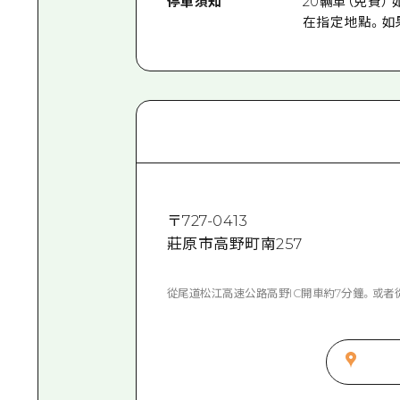
停車須知
20輛車（免費
在指定地點。如
〒
727-0413
莊原市高野町南257
從尾道松江高速公路高野IC開車約7分鐘。或者