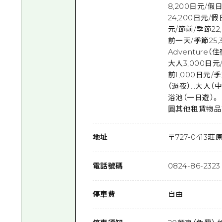
8,200日元/假
24,200日元/
元/節前/季節22
前一天/季節25,
Adventure
大人3,000日元
前1,000日元/
（過夜）…大人（中
浴池（一日遊）。 
圓其他租賃物品
地址
〒
727-0413
莊原
電話號碼
0824-86-2323
停車費
自由