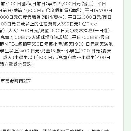
日前7,200日圓/假日前日：季節：9,400日元（富士）…平日
假日前日/季節27,500日元〇度假租賃（津輕）…平日18,700日
,000日元〇度假租賃（知州/奧林）…平日22,000日元/假日
300日元（3歲以上的住宿費每人350日元） 〇Tree
（住宿）…大人2,500日元/兒童1,600日元〇樹木探險（一日遊）…
/兒童2,100日元/人網球場（1個球場）…平日700日元/假日
季節MTB…每輛車350日元每小時/每天1,900 日元露天浴池
學生以上）400 日元/兒童（3 歲～小學生）300 日元；露天
.. 成人（中學生以上）500日元/兒童（3歲～小學生）400日
請向露營地諮詢。
市高野町南257