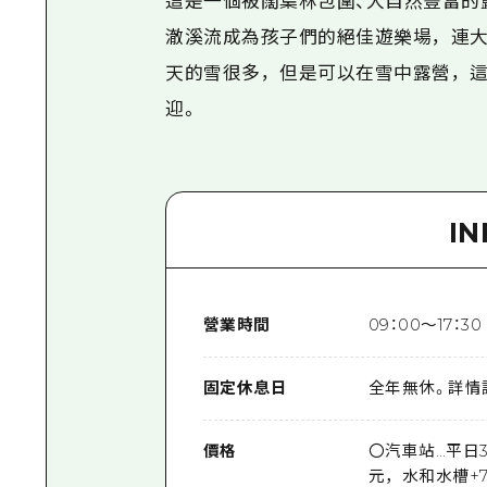
這是一個被闊葉林包圍、大自然豐富的
澈溪流成為孩子們的絕佳遊樂場，連大
天的雪很多，但是可以在雪中露營，這
迎。
I
營業時間
09：00～17：30
固定休息日
全年無休。詳情請洽
價格
〇汽車站…平日3,
元，水和水槽+7