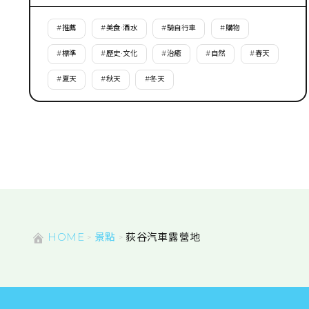
#
推薦
#
美食·酒水
#
騎自行車
#
購物
#
標準
#
歷史·文化
#
治癒
#
自然
#
春天
#
夏天
#
秋天
#
冬天
HOME
景點
荻谷汽車露營地