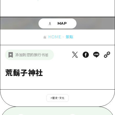
即時訊息
廣島市內
安芸
騎自行車
安芸
答對了
有用的信息
購物
答對了
MAP
美北
運動
列表
HOME
美北
藝北
HOME
景點
夜晚生活
存取
藝北
宮島周邊
世界遺產
輔助流量摘要
新聞
宮島周邊
添加到您的旅行书签
東山口
學習·體驗
設施擁堵
東山口
愛媛
標準
荒鬍子神社
超值遊覽門票
短途旅行
島根
歷史·文化
行李寄存及運送服務
半天
治癒
廣島好客通行證
一日遊
#
歷史・文化
自然
廣島免費 Wi-Fi
1晚2天
面向外國遊客的街角旅遊信息中心