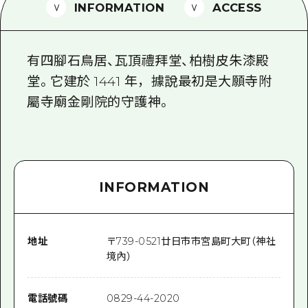
2晚3天
INFORMATION
ACCESS
志願者指南
廣島視頻
有四腳石鳥居、瓦頂禮拜堂、柏樹皮朱漆殿
常見問題
堂。它建於 1441 年，據說最初是大願寺附
屬寺廟金剛院的守護神。
照片下載
災難發生期間的交通資訊
廣島縣觀光宣傳冊
INFORMATION
地址
〒
739-0521
廿日市市宮島町大町（神社
境內）
電話號碼
0829-44-2020