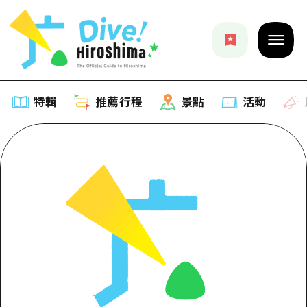
特輯
推薦行程
景點
活動
特輯
列表
推薦行程
推薦
列表
景點
藝術
Dive! Hiroshima 官方向導
列表
活動·廟會
活動
廣島隨意旅行
廣島市內
美食·酒水