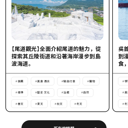
【尾道觀光】全面介紹尾道的魅力，從
吳
探索其丘陵街道和沿著海岸漫步到島
到
波海道。
食
#
推薦
#
美食·酒水
#
騎自行車
#
購物
#
學
#
標準
#
歷史·文化
#
治癒
#
自然
#
美
#
春天
#
夏天
#
秋天
#
冬天
#
冬