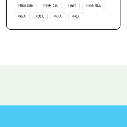
#
學習·體驗
#
歷史·文化
#
自然
#
美食·酒水
#
春天
#
夏天
#
秋天
#
冬天