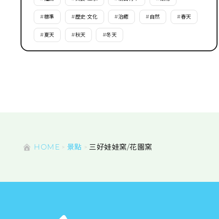
#
標準
#
歷史·文化
#
治癒
#
自然
#
春天
#
夏天
#
秋天
#
冬天
HOME
景點
三好娃娃窯/花園窯