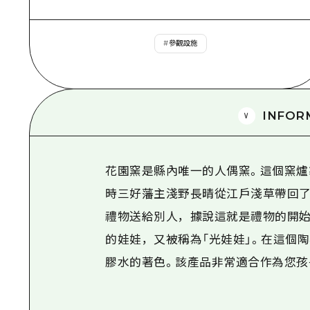
#
參觀設施
INFOR
花園窯是縣內唯一的人偶窯。這個窯爐製
時三好藩主淺野長晴從江戶淺草帶回
禮物送給別人，據說這就是禮物的開始
的娃娃，又被稱為「光娃娃」。在這個
膠水的著色。該產品非常適合作為您孩