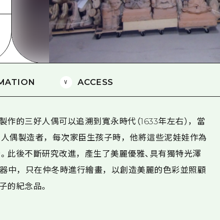
愛媛
島根
MATION
ACCESS
作的三好人偶可以追溯到寬永時代（1633年左右），當
了人偶製造者，每次家臣生孩子時，他將這些泥娃娃作為
。此後不斷研究改進，產生了美麗優雅、具有獨特光澤
陶器中，只在仲冬時進行繪畫，以創造美麗的色彩並照顧
子的紀念品。