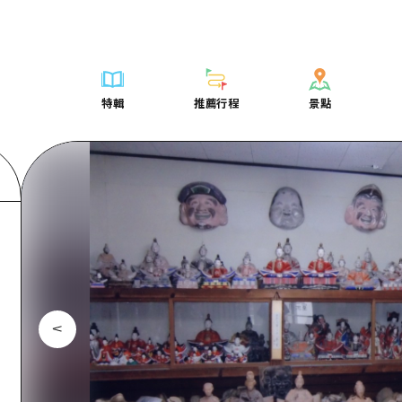
列表
列表
廣島好客通行證
騎自行車
學習·體驗
廣島市內
列表
常見問題
短途旅行
推薦
Dive! Hiroshima 官方向導
廣島免費 Wi-Fi
購物
標準
安芸
廣島市內
照片下載
半天
特輯
推薦行程
景點
要
藝術
廣島隨意旅行
面向外國遊客的街角旅遊信息中心
運動
歷史·文化
答對了
安芸
災難發生期
一日遊
特輯
推薦行程
景點
活動·廟會
志願者指南
夜晚生活
治癒
美北
答對了
廣島縣觀光
1晚2天
票
美食·酒水
廣島視頻
世界遺產
自然
藝北
美北
2晚3天
表
列表
騎自行車
列表
學習·體驗
廣島市內
列表
廣島好客通行
短途旅
運送服務
宮島周邊
藝北
薦
Dive! Hiroshima 官方向導
購物
存取
標準
安芸
廣島市內
廣島免費 Wi-
半天
東山口
宮島周邊
術
廣島隨意旅行
運動
輔助流量摘要
歷史·文化
答對了
安芸
面向外國遊客
一日遊
東山口
動·廟會
夜晚生活
設施擁堵
治癒
美北
答對了
志願者指南
1晚2天
愛媛
食·酒水
世界遺產
超值遊覽門票
自然
藝北
美北
廣島視頻
2晚3
島根
行李寄存及運送服務
宮島周邊
藝北
東山口
宮島周邊
東山口