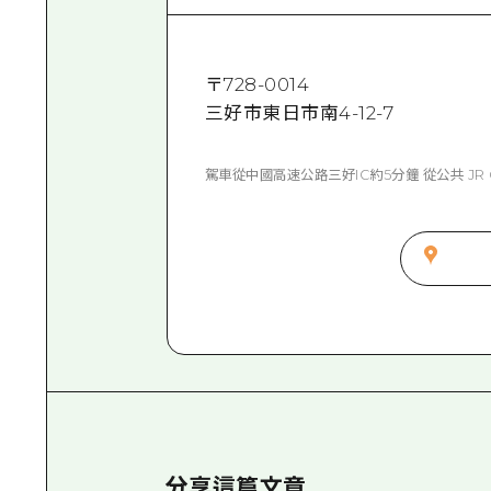
〒
728-0014
三好市東日市南4-12-7
駕車從中國高速公路三好IC約5分鐘 從公共 JR Ge
分享這篇文章