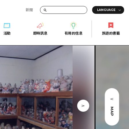
新聞
活動
即時訊息
有用的信息
旅遊的書籤
間的交通資訊
活動
即時訊息
有用的信息
旅遊的書籤
宣傳冊
證
行
常見問題
Fi
照片下載
的街角旅遊信息中心
災難發生期間的交通資訊
廣島縣觀光宣傳冊
天
MAP