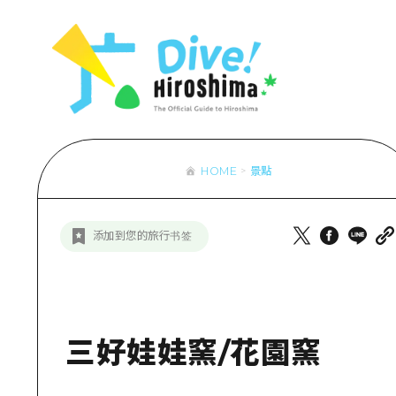
列表
存取
輔助流量摘
設施擁堵
超值遊覽門
HOME
景點
列
行李寄存及
推
添加到您的旅行书签
藝
活
美
三好娃娃窯/花園窯