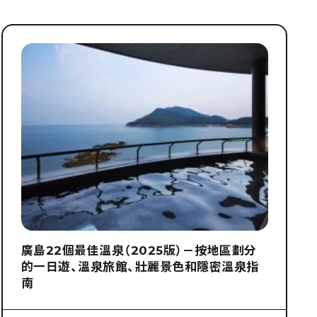
廣島22個最佳溫泉（2025版）－按地區劃分
的一日遊、溫泉旅館、壯麗景色和隱密溫泉指
南