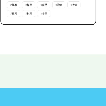
#
推薦
#
標準
#
自然
#
治癒
#
春天
#
夏天
#
秋天
#
冬天