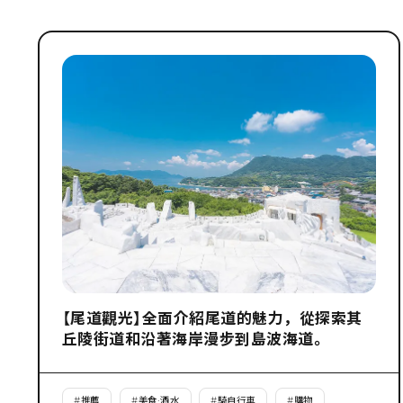
【尾道觀光】全面介紹尾道的魅力，從探索其
丘陵街道和沿著海岸漫步到島波海道。
#
推薦
#
美食·酒水
#
騎自行車
#
購物