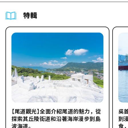
特輯
【尾道觀光】全面介紹尾道的魅力，從
吳
探索其丘陵街道和沿著海岸漫步到島
到
波海道。
食