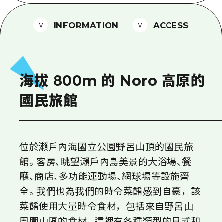
2晚3天
志願者指南
INFORMATION
ACCESS
廣島視頻
常見問題
照片下載
海拔 800m 的 Noro 高原的
災難發生期間的交通資訊
國民旅館
廣島縣觀光宣傳冊
位於瀨戶內海國立公園野呂山頂的國民旅
館。客房、眺望瀨戶內島美景的大浴場、餐
廳、商店、多功能運動場、網球場等設施齊
全。我們也為我們的時令菜餚感到自豪，該
菜餚使用大量時令食材，包括來自野呂山
周圍山區的食材。這裡有各種類型的日式和