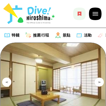
特輯
推薦行程
景點
活動
特輯
列表
推薦行程
推薦
列表
景點
藝術
Dive! Hiroshima 官方向導
列表
活動·廟會
活動
廣島隨意旅行
廣島市內
美食·酒水