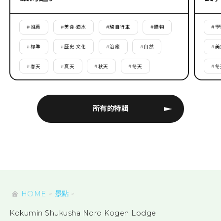
#
推薦
#
美食·酒水
#
騎自行車
#
購物
#
學
#
標準
#
歷史·文化
#
治癒
#
自然
#
美
#
春天
#
夏天
#
秋天
#
冬天
#
冬
所有的特輯
HOME
景點
Kokumin Shukusha Noro Kogen Lodge