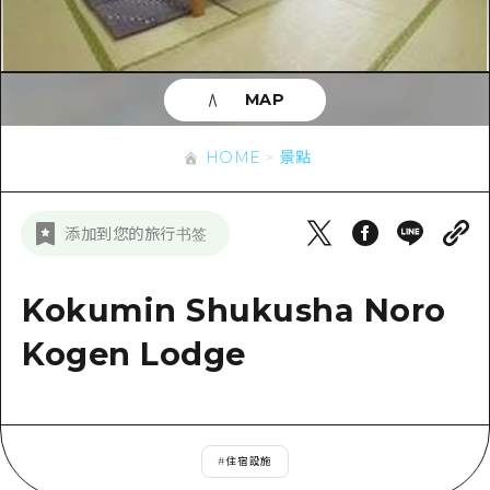
即時訊息
廣島市內
安芸
騎自行車
安芸
答對了
有用的信息
購物
答對了
MAP
美北
運動
列表
HOME
美北
藝北
HOME
景點
夜晚生活
存取
藝北
宮島周邊
世界遺產
輔助流量摘要
新聞
宮島周邊
添加到您的旅行书签
東山口
學習·體驗
設施擁堵
東山口
愛媛
標準
Kokumin Shukusha Noro
超值遊覽門票
短途旅行
島根
歷史·文化
Kogen Lodge
行李寄存及運送服務
半天
治癒
廣島好客通行證
一日遊
自然
廣島免費 Wi-Fi
1晚2天
#
住宿設施
面向外國遊客的街角旅遊信息中心