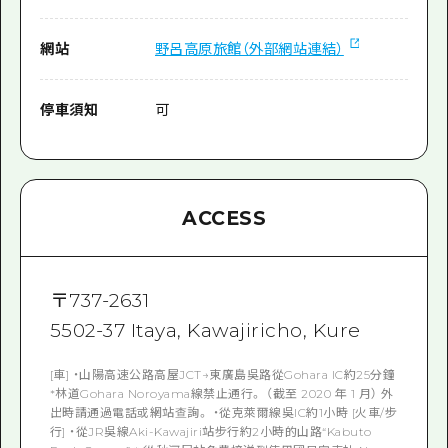
網站
野呂高原旅館（外部網站連結）
停車須知
可
ACCESS
〒
737-2631
5502-37 Itaya, Kawajiricho, Kure
[車] ・山陽高速公路高屋JCT→東廣島吳路從Go​​hara IC約25分鐘
*林道Gohara Noroyama線禁止通行。 （截至 2020 年 1 月） 外
出時請通過電話或網站查詢。 ・從克萊爾線吳IC約1小時 [火車/步
行] ・從JR吳線Aki-Kawajiri站步行約2小時的山路“Kabuto