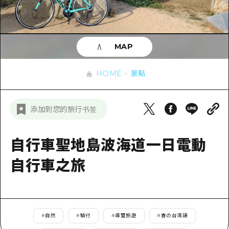
即時訊息
廣島市內
安芸
騎自行車
安芸
答對了
有用的信息
購物
答對了
MAP
美北
運動
列表
HOME
美北
藝北
HOME
景點
夜晚生活
存取
藝北
宮島周邊
世界遺產
輔助流量摘要
新聞
宮島周邊
添加到您的旅行书签
東山口
學習·體驗
設施擁堵
東山口
愛媛
標準
自行車聖地島波海道一日電動
超值遊覽門票
短途旅行
島根
歷史·文化
自行車之旅
行李寄存及運送服務
半天
治癒
廣島好客通行證
一日遊
自然
廣島免費 Wi-Fi
1晚2天
#
自然
#
騎行
#
導覽旅遊
#
春の台湾語
面向外國遊客的街角旅遊信息中心