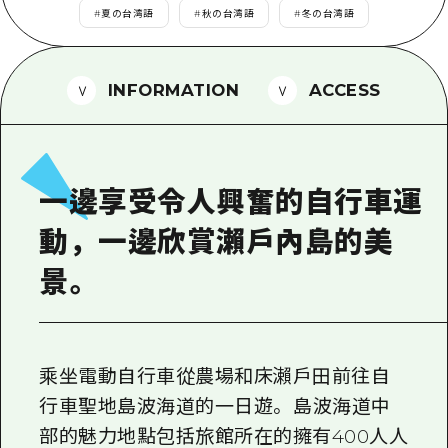
2晚3天
#
夏の台湾語
#
秋の台湾語
#
冬の台湾語
志願者指南
廣島視頻
INFORMATION
ACCESS
常見問題
照片下載
災難發生期間的交通資訊
一邊享受令人興奮的自行車運
廣島縣觀光宣傳冊
動，一邊欣賞瀨戶內島的美
景。
乘坐電動自行車從農場和床瀨戶田前往自
行車聖地島波海道的一日遊。 島波海道中
部的魅力地點包括旅館所在的擁有400人人