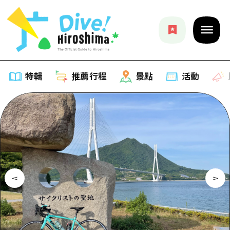
特輯
推薦行程
景點
活動
特輯
列表
推薦行程
推薦
列表
景點
藝術
Dive! Hiroshima 官方向導
列表
活動·廟會
活動
廣島隨意旅行
廣島市內
美食·酒水