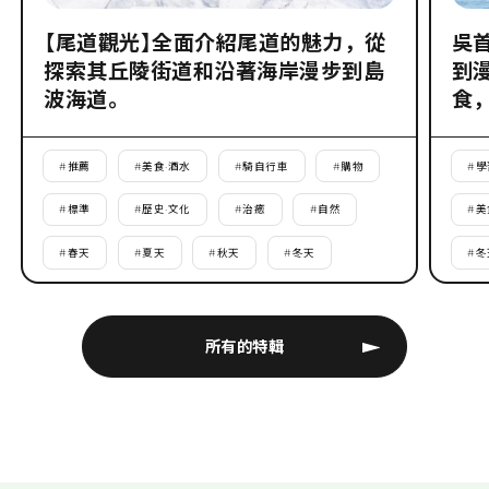
【尾道觀光】全面介紹尾道的魅力，從
吳
探索其丘陵街道和沿著海岸漫步到島
到
波海道。
食
#
推薦
#
美食·酒水
#
騎自行車
#
購物
#
學
#
標準
#
歷史·文化
#
治癒
#
自然
#
美
#
春天
#
夏天
#
秋天
#
冬天
#
冬
所有的特輯