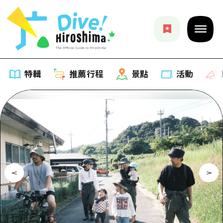
特輯
推薦行程
景點
活動
特輯
列表
推薦行程
推薦
列表
景點
藝術
Dive! Hiroshima 官方向導
列表
活動·廟會
活動
廣島隨意旅行
廣島市內
美食·酒水