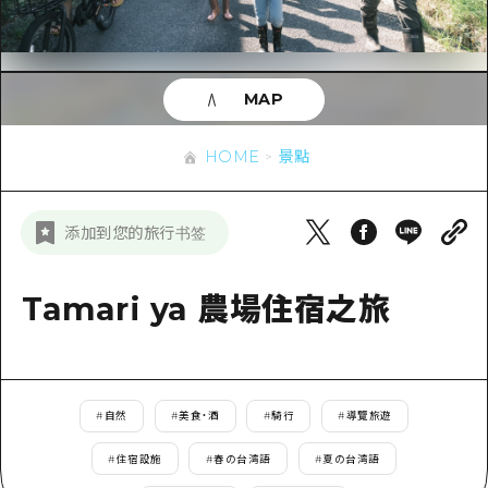
即時訊息
廣島市內
安芸
騎自行車
安芸
答對了
有用的信息
購物
答對了
MAP
美北
運動
列表
HOME
美北
藝北
HOME
景點
夜晚生活
存取
藝北
宮島周邊
世界遺產
輔助流量摘要
新聞
宮島周邊
添加到您的旅行书签
東山口
學習·體驗
設施擁堵
東山口
愛媛
標準
Tamari ya 農場住宿之旅
超值遊覽門票
短途旅行
島根
歷史·文化
行李寄存及運送服務
半天
治癒
廣島好客通行證
一日遊
#
自然
#
美食・酒
#
騎行
#
導覽旅遊
自然
廣島免費 Wi-Fi
1晚2天
#
住宿設施
#
春の台湾語
#
夏の台湾語
面向外國遊客的街角旅遊信息中心