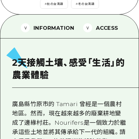
2晚3天
#
秋の台湾語
#
冬の台湾語
志願者指南
廣島視頻
INFORMATION
ACCESS
常見問題
照片下載
災難發生期間的交通資訊
2天接觸土壤、感受「生活」的
廣島縣觀光宣傳冊
農業體驗
廣島縣竹原市的 Tamari 曾經是一個農村
地區。 然而，現在越來越多的廢棄耕地變
成了邊緣村莊。 Nourifers是一個致力於繼
承這些土地並將其傳承給下一代的組織。請