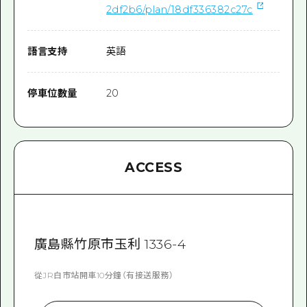
2df2b6/plan/18df336382c27c
語言支持
英語
停車位數量
20
ACCESS
廣島縣竹原市玉利 1336-4
從JR白市站開車10分鐘（有接送服務）