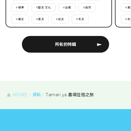
#
標準
#
歷史·文化
#
治癒
#
自然
#
美
#
春天
#
夏天
#
秋天
#
冬天
#
冬
所有的特輯
HOME
景點
Tamari ya 農場住宿之旅