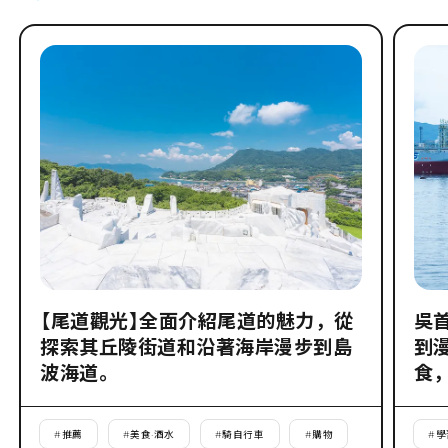
【尾道觀光】全面介紹尾道的魅力，從
吳
探索其丘陵街道和沿著海岸漫步到島
到
波海道。
食
#
推薦
#
美食·酒水
#
騎自行車
#
購物
#
學