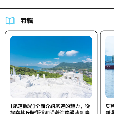
特輯
【尾道觀光】全面介紹尾道的魅力，從
吳
探索其丘陵街道和沿著海岸漫步到島
到