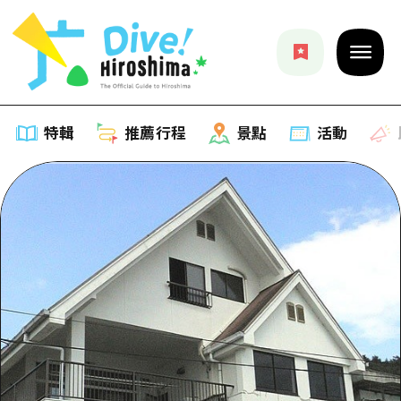
特輯
推薦行程
景點
活動
特輯
列表
推薦行程
推薦
列表
景點
藝術
Dive! Hiroshima 官方向導
列表
活動·廟會
活動
廣島隨意旅行
廣島市內
美食·酒水