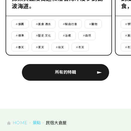
波海道。
食
#
推薦
#
美食·酒水
#
騎自行車
#
購物
#
學
#
標準
#
歷史·文化
#
治癒
#
自然
#
美
#
春天
#
夏天
#
秋天
#
冬天
#
冬
所有的特輯
HOME
景點
民宿大倉屋