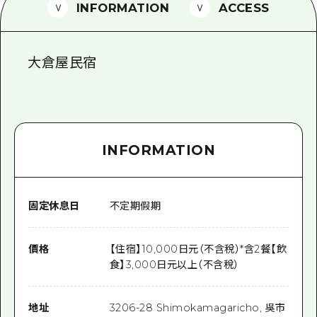
2晚3天
INFORMATION
ACCESS
志願者指南
廣島視頻
大倉屋民宿
常見問題
照片下載
災難發生期間的交通資訊
INFORMATION
廣島縣觀光宣傳冊
固定休息日
不定期假期
價格
【住宿】10,000日元（不含稅）*含2餐【飲
食】3,000日元以上（不含稅）
地址
3206-28 Shimokamagaricho, 吳市