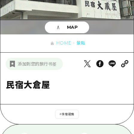
即時訊息
廣島市內
安芸
騎自行車
安芸
答對了
有用的信息
購物
答對了
MAP
美北
運動
列表
HOME
美北
藝北
HOME
景點
夜晚生活
存取
藝北
宮島周邊
世界遺產
輔助流量摘要
新聞
宮島周邊
添加到您的旅行书签
東山口
學習·體驗
設施擁堵
東山口
愛媛
標準
民宿大倉屋
超值遊覽門票
短途旅行
島根
歷史·文化
行李寄存及運送服務
半天
治癒
廣島好客通行證
一日遊
#
住宿設施
自然
廣島免費 Wi-Fi
1晚2天
面向外國遊客的街角旅遊信息中心