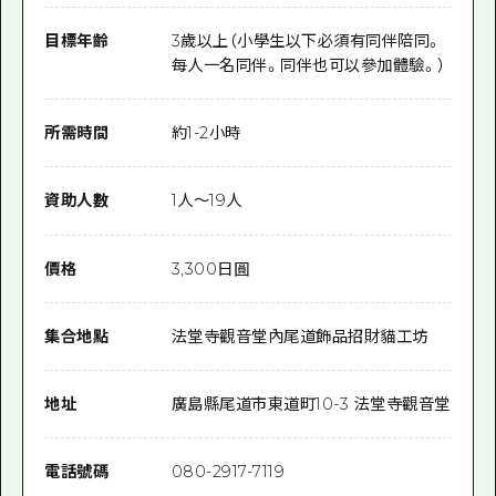
目標年齡
3歲以上（小學生以下必須有同伴陪同。
每人一名同伴。同伴也可以參加體驗。）
所需時間
約1-2小時
資助人數
1人～19人
價格
3,300日圓
集合地點
法堂寺觀音堂內尾道飾品招財貓工坊
地址
廣島縣尾道市東道町10-3 法堂寺觀音堂
電話號碼
080-2917-7119