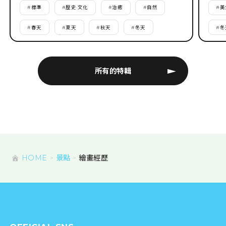
#
標準
#
歷史·文化
#
治癒
#
自然
#
美
#
春天
#
夏天
#
秋天
#
冬天
#
冬
所有的特輯
HOME
景點
繪畫經歷