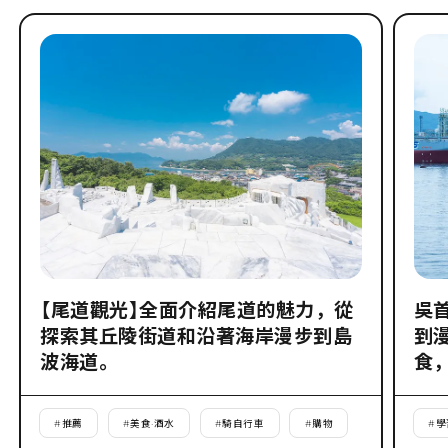
【尾道觀光】全面介紹尾道的魅力，從
吳
探索其丘陵街道和沿著海岸漫步到島
到
波海道。
食
#
推薦
#
美食·酒水
#
騎自行車
#
購物
#
學