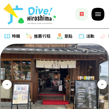
特輯
推薦行程
景點
活動
特輯
列表
推薦行程
推薦
列表
景點
藝術
Dive! Hiroshima 官方向導
列表
活動·廟會
活動
廣島隨意旅行
廣島市內
美食·酒水