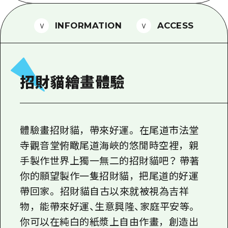
2晚3天
志願者指南
INFORMATION
ACCESS
廣島視頻
常見問題
照片下載
招財貓繪畫體驗
災難發生期間的交通資訊
廣島縣觀光宣傳冊
體驗畫招財貓，帶來好運。 在尾道市法堂
寺觀音堂俯瞰尾道海峽的悠閒時空裡，親
手製作世界上獨一無二的招財貓吧？ 帶著
你的願望製作一隻招財貓，把尾道的好運
帶回家。 招財貓自古以來就被視為吉祥
物，能帶來好運、生意興隆、家庭平安等。
你可以在純白的紙漿上自由作畫，創造出