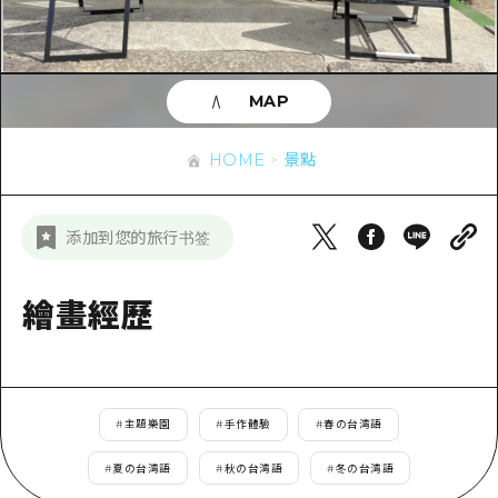
即時訊息
廣島市內
安芸
騎自行車
安芸
答對了
有用的信息
購物
答對了
MAP
美北
運動
列表
HOME
美北
藝北
HOME
景點
夜晚生活
存取
藝北
宮島周邊
世界遺產
輔助流量摘要
新聞
宮島周邊
添加到您的旅行书签
東山口
學習·體驗
設施擁堵
東山口
愛媛
標準
繪畫經歷
超值遊覽門票
短途旅行
島根
歷史·文化
行李寄存及運送服務
半天
治癒
廣島好客通行證
一日遊
#
主題樂園
#
手作體驗
#
春の台湾語
自然
廣島免費 Wi-Fi
1晚2天
#
夏の台湾語
#
秋の台湾語
#
冬の台湾語
面向外國遊客的街角旅遊信息中心