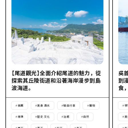
【尾道觀光】全面介紹尾道的魅力，從
吳
探索其丘陵街道和沿著海岸漫步到島
到
波海道。
食
#
推薦
#
美食·酒水
#
騎自行車
#
購物
#
學
#
標準
#
歷史·文化
#
治癒
#
自然
#
美