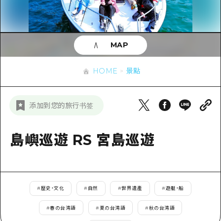
即時訊息
廣島市內
安芸
騎自行車
安芸
答對了
有用的信息
購物
答對了
MAP
美北
運動
列表
HOME
美北
藝北
HOME
景點
夜晚生活
存取
藝北
宮島周邊
世界遺產
輔助流量摘要
新聞
宮島周邊
添加到您的旅行书签
東山口
學習·體驗
設施擁堵
東山口
愛媛
標準
島嶼巡遊 RS 宮島巡遊
超值遊覽門票
短途旅行
島根
歷史·文化
行李寄存及運送服務
半天
治癒
廣島好客通行證
一日遊
#
歷史・文化
#
自然
#
世界遺產
#
遊艇・船
自然
廣島免費 Wi-Fi
1晚2天
#
春の台湾語
#
夏の台湾語
#
秋の台湾語
面向外國遊客的街角旅遊信息中心