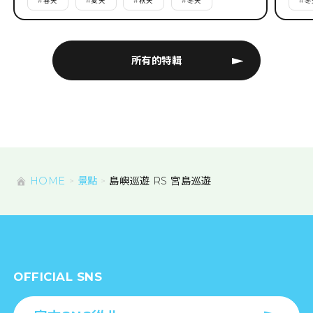
#
春天
#
夏天
#
秋天
#
冬天
#
冬
所有的特輯
HOME
景點
島嶼巡遊 RS 宮島巡遊
OFFICIAL SNS