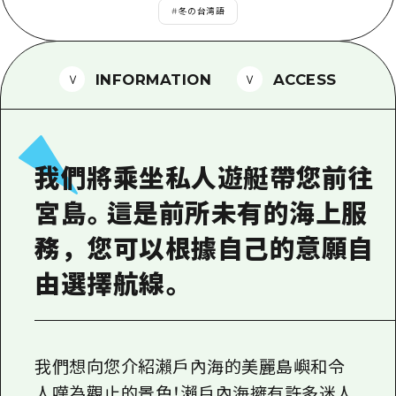
2晚3天
#
冬の台湾語
志願者指南
廣島視頻
INFORMATION
ACCESS
常見問題
照片下載
災難發生期間的交通資訊
我們將乘坐私人遊艇帶您前往
廣島縣觀光宣傳冊
宮島。這是前所未有的海上服
務，您可以根據自己的意願自
由選擇航線。
我們想向您介紹瀨戶內海的美麗島嶼和令
人嘆為觀止的景色！瀨戶內海擁有許多迷人