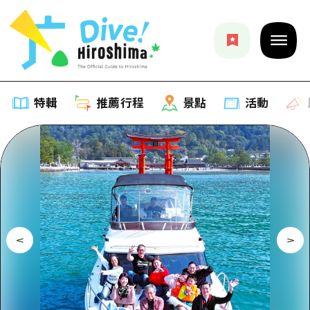
特輯
推薦行程
景點
活動
特輯
列表
推薦行程
推薦
列表
景點
藝術
Dive! Hiroshima 官方向導
列表
活動·廟會
活動
廣島隨意旅行
廣島市內
美食·酒水