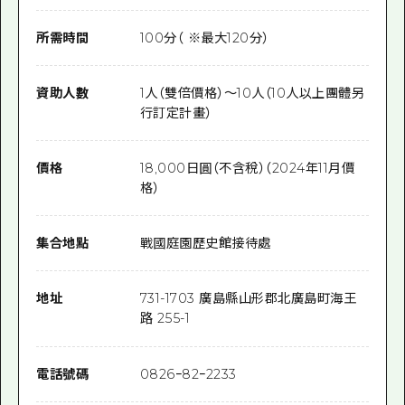
所需時間
100分（ ※最大120分）
資助人數
1人（雙倍價格）～10人（10人以上團體另
行訂定計畫）
價格
18,000日圓（不含稅）（2024年11月價
格）
集合地點
戰國庭園歷史館接待處
地址
731-1703 廣島縣山形郡北廣島町海王
路 255-1
電話號碼
0826ｰ82ｰ2233