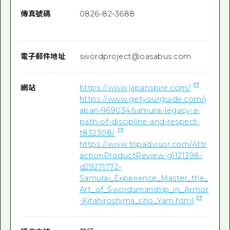
傳真號碼
0826-82-3688
電子郵件地址
swordproject@oasabus.com
網站
https://www.japanspire.com/
https://www.getyourguide.com/j
apan-l169034/samurai-legacy-a-
path-of-discipline-and-respect-
t832308/
https://www.tripadvisor.com/Attr
actionProductReview-g1121398-
d29271772-
Samurai_Experience_Master_the_
Art_of_Swordsmanship_in_Armor
-Kitahiroshima_cho_Yam.html