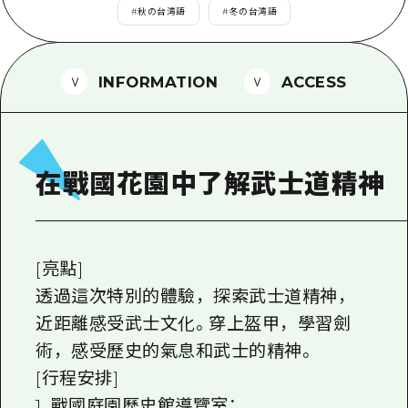
2晚3天
#
秋の台湾語
#
冬の台湾語
志願者指南
廣島視頻
INFORMATION
ACCESS
常見問題
照片下載
災難發生期間的交通資訊
在戰國花園中了解武士道精神
廣島縣觀光宣傳冊
[亮點]
透過這次特別的體驗，探索武士道精神，
近距離感受武士文化。穿上盔甲，學習劍
術，感受歷史的氣息和武士的精神。
[行程安排]
1. 戰國庭園歷史館導覽室：