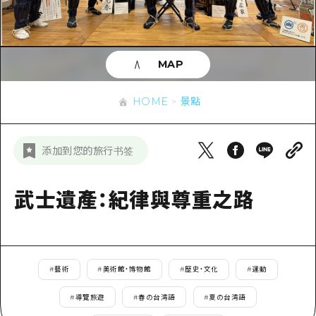
即時訊息
廣島市內
安芸
騎自行車
安芸
答對了
有用的信息
購物
答對了
MAP
美北
運動
列表
HOME
美北
藝北
HOME
景點
夜晚生活
存取
藝北
宮島周邊
世界遺產
輔助流量摘要
新聞
宮島周邊
添加到您的旅行书签
東山口
學習·體驗
設施擁堵
東山口
愛媛
標準
武士遺產：紀律與尊重之路
超值遊覽門票
短途旅行
島根
歷史·文化
行李寄存及運送服務
半天
治癒
廣島好客通行證
一日遊
#
藝術
#
美術館・博物館
#
歷史・文化
#
運動
自然
廣島免費 Wi-Fi
1晚2天
#
導覽旅遊
#
春の台湾語
#
夏の台湾語
面向外國遊客的街角旅遊信息中心