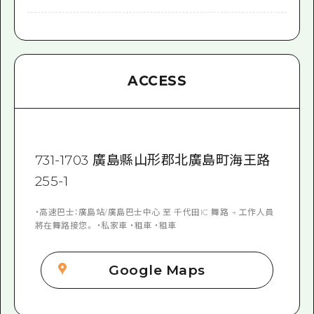
ACCESS
731-1703 廣島縣山形郡北廣島町海王路
255-1
・高速巴士：廣島站/廣島巴士中心 至 千代田IC 舞路 → 工作人員
將在舞路接您。 ・私家車 ・租車 ・租車
Google Maps