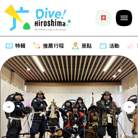
特輯
推薦行程
景點
活動
特輯
列表
推薦行程
推薦
列表
景點
藝術
Dive! Hiroshima 官方向導
列表
活動·廟會
活動
廣島隨意旅行
廣島市內
美食·酒水