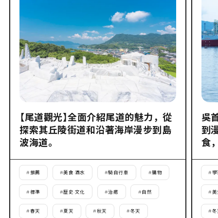
【尾道觀光】全面介紹尾道的魅力，從
吳
探索其丘陵街道和沿著海岸漫步到島
到
波海道。
食
#
推薦
#
美食·酒水
#
騎自行車
#
購物
#
學
#
標準
#
歷史·文化
#
治癒
#
自然
#
美
#
春天
#
夏天
#
秋天
#
冬天
#
冬