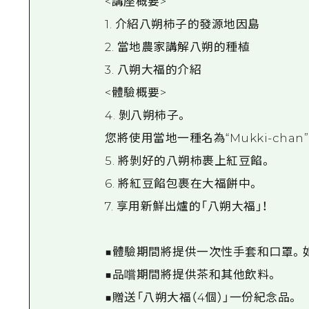
<講座概要>
1. 介紹八朔柿子的發源地因島
2. 當地農家講解八朔的種植
3. 八朔大福的介紹
<體驗概要>
4. 剝八朔柿子。
您將使用當地一種名為“Mukki-cha
5. 將剝好的八朔柿裹上紅豆餡。
6. 將紅豆餡包裹在大福餅中。
7. 享用新鮮出爐的「八朔大福」！
■體驗期間將提供一次性手套和口罩。
■品嚐期間將提供茶和其他飲料。
■贈送「八朔大福（4個）」一份紀念品。