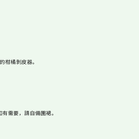
n”的柑橘剝皮器。
如有需要，請自備圍裙。