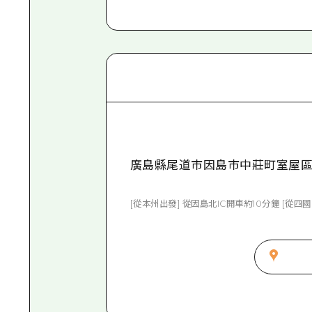
廣島縣尾道市因島市中莊町室屋區76
[從本州出發] 從因島北IC開車約10分鐘 [從四