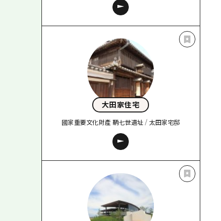
大田家住宅
國家重要文化財產 鞆七世遺址 / 太田家宅邸