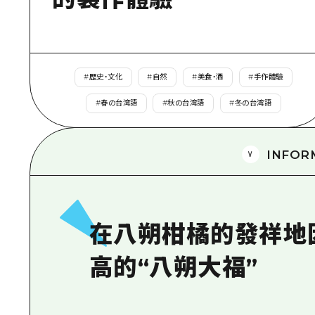
#
歷史・文化
#
自然
#
美食・酒
#
手作體驗
#
春の台湾語
#
秋の台湾語
#
冬の台湾語
INFOR
在八朔柑橘的發祥地
高的“八朔大福”