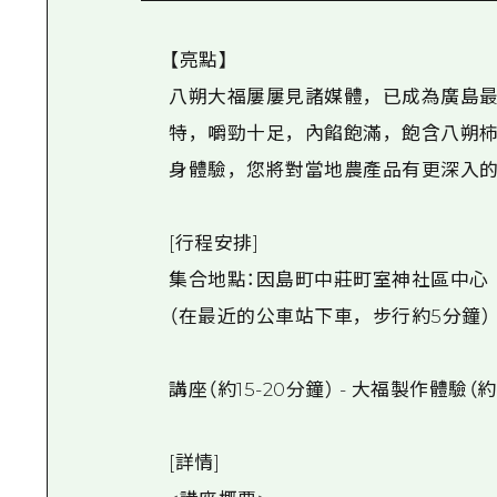
【亮點】
八朔大福屢屢見諸媒體，已成為廣島最
特，嚼勁十足，內餡飽滿，飽含八朔柿
身體驗，您將對當地農產品有更深入的
[行程安排]
集合地點：因島町中莊町室神社區中心
（在最近的公車站下車，步行約5分鐘）
講座（約15-20分鐘） - 大福製作體驗（約
[詳情]