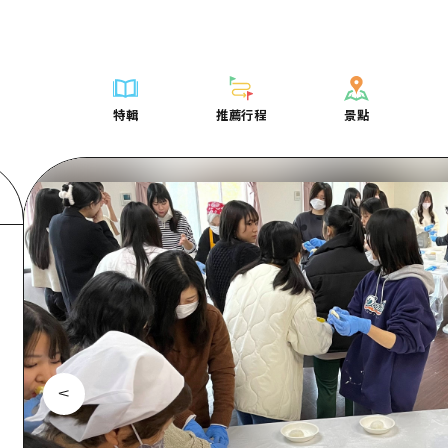
列表
列表
廣島好客通行證
騎自行車
學習·體驗
廣島市內
列表
常見問題
短途旅行
推薦
Dive! Hiroshima 官方向導
廣島免費 Wi-Fi
購物
標準
安芸
廣島市內
照片下載
半天
特輯
推薦行程
景點
要
藝術
廣島隨意旅行
面向外國遊客的街角旅遊信息中心
運動
歷史·文化
答對了
安芸
災難發生期
一日遊
特輯
推薦行程
景點
活動·廟會
志願者指南
夜晚生活
治癒
美北
答對了
廣島縣觀光
1晚2天
票
美食·酒水
廣島視頻
世界遺產
自然
藝北
美北
2晚3天
表
列表
騎自行車
列表
學習·體驗
廣島市內
列表
廣島好客通行
短途旅
運送服務
宮島周邊
藝北
薦
Dive! Hiroshima 官方向導
購物
存取
標準
安芸
廣島市內
廣島免費 Wi-
半天
東山口
宮島周邊
術
廣島隨意旅行
運動
輔助流量摘要
歷史·文化
答對了
安芸
面向外國遊客
一日遊
東山口
動·廟會
夜晚生活
設施擁堵
治癒
美北
答對了
志願者指南
1晚2天
愛媛
食·酒水
世界遺產
超值遊覽門票
自然
藝北
美北
廣島視頻
2晚3
島根
行李寄存及運送服務
宮島周邊
藝北
東山口
宮島周邊
東山口