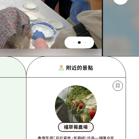
附近的景點
橘草莓農場
盡情享用「貝尼霍普」草莓吧！這是一個讓全家