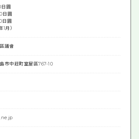
00日圓
00日圓
00日圓
年1月）
區議會
市中莊町室屋區767-10
8
.ne.jp