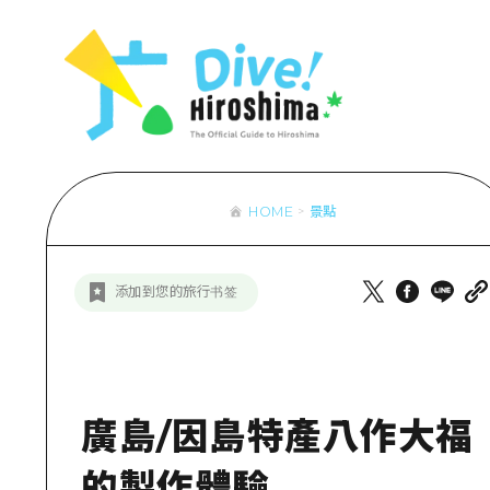
列表
存取
輔助流量摘
設施擁堵
超值遊覽門
HOME
景點
列
行李寄存及
推
添加到您的旅行书签
藝
活
美
廣島/因島特產八作大福
的製作體驗