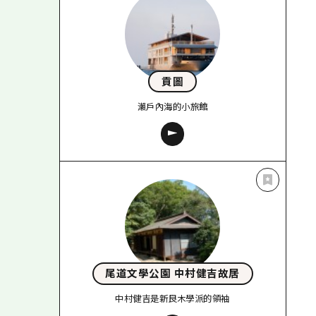
貢圖
瀨戶內海的小旅館
尾道文學公園 中村健吉故居
中村健吉是新良木學派的領袖