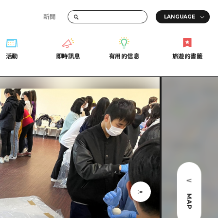
新聞
活動
即時訊息
有用的信息
旅遊的書籤
間的交通資訊
活動
即時訊息
有用的信息
旅遊的書籤
宣傳冊
證
行
常見問題
Fi
照片下載
的街角旅遊信息中心
災難發生期間的交通資訊
廣島縣觀光宣傳冊
天
MAP