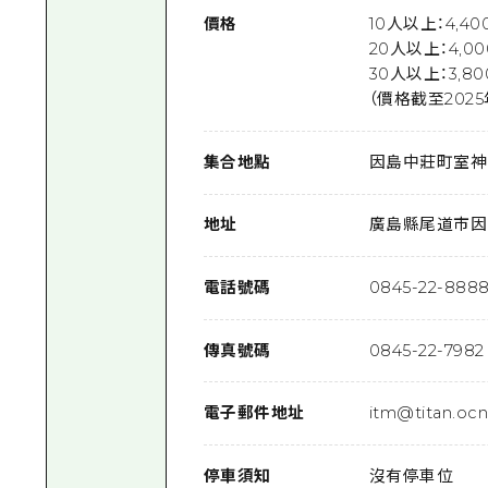
價格
10人以上：4,4
20人以上：4,0
30人以上：3,8
（價格截至2025
集合地點
因島中莊町室神
地址
廣島縣尾道市因島
電話號碼
0845-22-888
傳真號碼
0845-22-7982
電子郵件地址
itm@titan.ocn
停車須知
沒有停車位