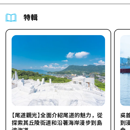
特輯
【尾道觀光】全面介紹尾道的魅力，從
吳
探索其丘陵街道和沿著海岸漫步到島
到