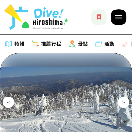
特輯
推薦行程
景點
活動
特輯
列表
推薦行程
推薦
列表
景點
藝術
Dive! Hiroshima 官方向導
列表
活動·廟會
活動
廣島隨意旅行
廣島市內
美食·酒水