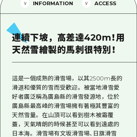
2晚3天
INFORMATION
ACCESS
志願者指南
廣島視頻
常見問題
連續下坡，高差達420m！用
照片下載
天然雪繪製的馬刺很特別！
災難發生期間的交通資訊
廣島縣觀光宣傳冊
這是一個成熟的滑雪場，以其2500m長的
滑道和優質的雪而受歡迎。 被當地滑雪愛
好者廣泛稱為廣島縣的滑雪發源地，位於
廣島縣最高峰的滑雪場擁有著極其豐富的
天然雪量。 在山頂可以看到樹木被霜覆
蓋，天氣晴朗的時候甚至可以看到遠處的
日本海。 滑雪場有文坂滑雪場、日旗滑雪