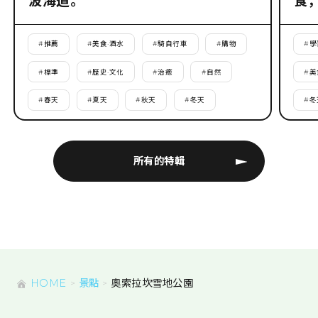
波海道。
食
#
推薦
#
美食·酒水
#
騎自行車
#
購物
#
學
#
標準
#
歷史·文化
#
治癒
#
自然
#
美
#
春天
#
夏天
#
秋天
#
冬天
#
冬
所有的特輯
HOME
景點
奧索拉坎雪地公園