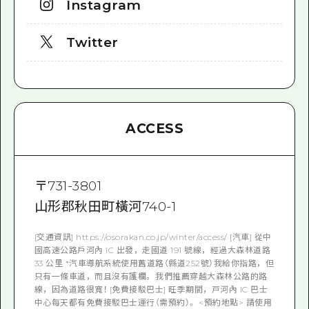
Instagram
Twitter
ACCESS
〒
731-3801
山形郡秋田町橫河740-1
[交通資訊] https://osorakan.co.jp/winter/access/ [汽車] 從中
國高速公路戶河內 IC 出發，走國道 191 號線，經過大森林道路
33 公里 *汽車導航系統使用舊道路（縣道252號）我給你指路，但
只有一條車道，而且沒有護欄。 我們推薦穿越大森林公路的路
線，因為道路很寬！ [免費接駁巴士] 旺季期間，戸河內 IC 巴士
中心每天都有免費接駁巴士運行（需預約）。 <預約地點> 請使用