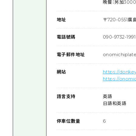
晚餐：另加300
地址
〒
720-0551
廣島
電話號碼
090-9732-1991
電子郵件地址
onomichiplat
網站
https://donkey
https://onomi
語言支持
英語
日語和英語
停車位數量
6