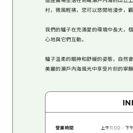
這座農場坐落在俯瞰瀨戶內海的山丘上
村，微風輕拂，您可以悠閒地漫步，觀
我們的驢子在充滿愛的環境中長大，個
心地與它們互動。
驢子溫柔的眼神和舒緩的姿態，自然會
美麗的瀨戶內海風光中享受片刻的寧靜
I
營業時間
上午11:00 - 