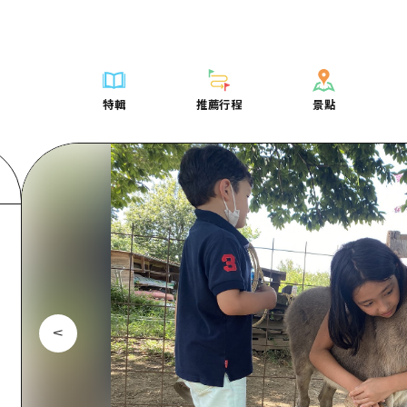
列表
列表
廣島好客通行證
騎自行車
學習·體驗
廣島市內
列表
常見問題
短途旅行
推薦
Dive! Hiroshima 官方向導
廣島免費 Wi-Fi
購物
標準
安芸
廣島市內
照片下載
半天
特輯
推薦行程
景點
要
藝術
廣島隨意旅行
面向外國遊客的街角旅遊信息中心
運動
歷史·文化
答對了
安芸
災難發生期
一日遊
特輯
推薦行程
景點
活動·廟會
志願者指南
夜晚生活
治癒
美北
答對了
廣島縣觀光
1晚2天
票
美食·酒水
廣島視頻
世界遺產
自然
藝北
美北
2晚3天
表
列表
騎自行車
列表
學習·體驗
廣島市內
列表
廣島好客通行
短途旅
運送服務
宮島周邊
藝北
薦
Dive! Hiroshima 官方向導
購物
存取
標準
安芸
廣島市內
廣島免費 Wi-
半天
東山口
宮島周邊
術
廣島隨意旅行
運動
輔助流量摘要
歷史·文化
答對了
安芸
面向外國遊客
一日遊
東山口
動·廟會
夜晚生活
設施擁堵
治癒
美北
答對了
志願者指南
1晚2天
愛媛
食·酒水
世界遺產
超值遊覽門票
自然
藝北
美北
廣島視頻
2晚3
島根
行李寄存及運送服務
宮島周邊
藝北
東山口
宮島周邊
東山口