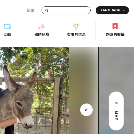
新聞
活動
即時訊息
有用的信息
旅遊的書籤
間的交通資訊
活動
即時訊息
有用的信息
旅遊的書籤
宣傳冊
證
行
常見問題
Fi
照片下載
的街角旅遊信息中心
災難發生期間的交通資訊
廣島縣觀光宣傳冊
天
MAP