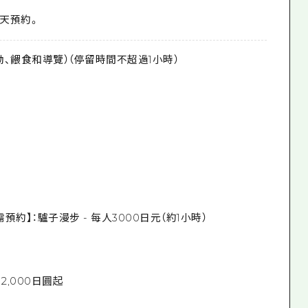
天預約。
動、餵食和導覽）（停留時間不超過1小時）
預約】：驢子漫步 - 每人3000日元（約1小時）
2,000日圓起