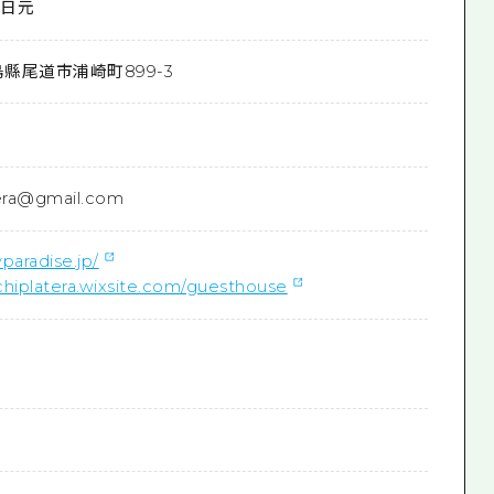
0日元
縣尾道市浦崎町899-3
era@gmail.com
paradise.jp/
chiplatera.wixsite.com/guesthouse