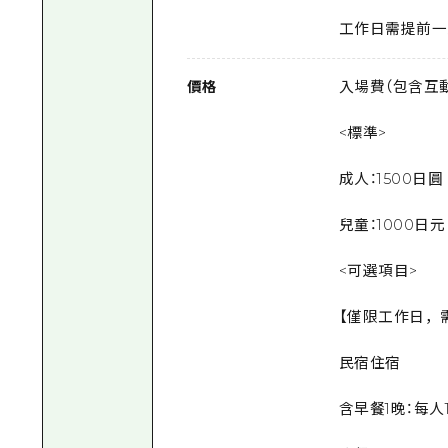
工作日需提前一
價格
入場費（包含互
<標準>
成人：1500日圓
兒童：1000日元
<可選項目>
【僅限工作日，需
民宿住宿
含早餐1晚：每人1