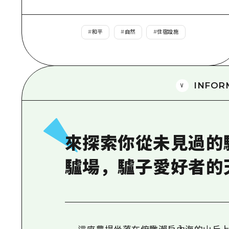
#
和平
#
自然
#
住宿設施
INFOR
來探索你從未見過的
驢場，驢子愛好者的