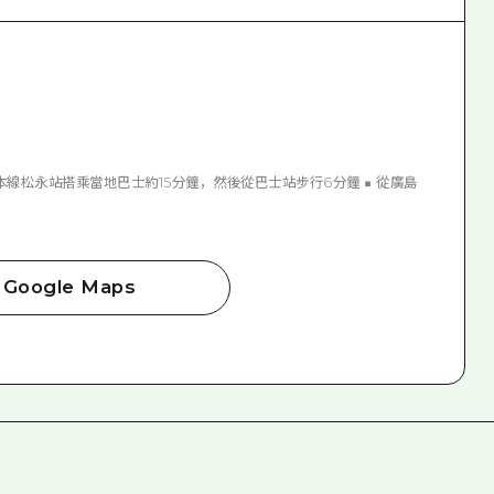
陽本線松永站搭乘當地巴士約15分鐘，然後從巴士站步行6分鐘 ■ 從廣島
Google Maps