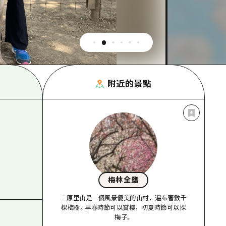
附近的景點
梅林全鹽
三原里山是一個風景優美的山村，遍布著數千
棵梅樹。早春時節可以賞櫻，初夏時節可以採
梅子。