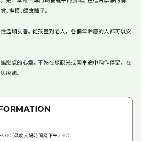
，是日本唯一專門飼養驢子的農場。在這片寧靜的鄉
賞、撫摸、餵食驢子。
性溫順友善。從孩童到老人，各個年齡層的人都可以安
撫慰您的心靈。不妨在您觀光或開車途中稍作停留，在
與療癒。
NFORMATION
下午3:00（最晚入場時間為下午2:30）