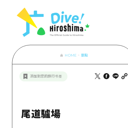
列表
存取
輔助流量摘
設施擁堵
超值遊覽門
HOME
景點
列
行李寄存及
推
添加到您的旅行书签
藝
活
美
尾道驢場