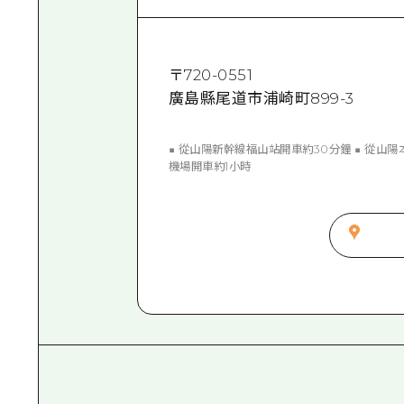
〒
720-0551
廣島縣尾道市浦崎町899-3
■ 從山陽新幹線福山站開車約30分鐘 ■ 從山
機場開車約1小時