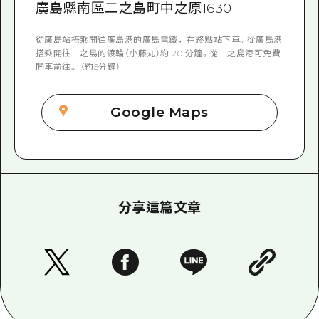
廣島縣南區二之島町中之原1630
從廣島站搭乘開往廣島港的廣島電鐵，在終點站下車。從廣島港
搭乘開往二之島的渡輪（小藤丸）約 20 分鐘。從二之島港可免費
開車前往。 （約5分鐘）
Google Maps
分享這篇文章