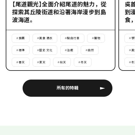
【尾道觀光】全面介紹尾道的魅力，從
吳
探索其丘陵街道和沿著海岸漫步到島
到
波海道。
食
#
推薦
#
美食·酒水
#
騎自行車
#
購物
#
學
#
標準
#
歷史·文化
#
治癒
#
自然
#
美
#
春天
#
夏天
#
秋天
#
冬天
#
冬
所有的特輯