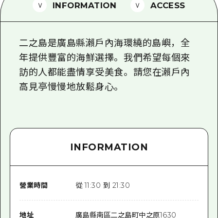
2晚3天
INFORMATION
ACCESS
志願者指南
廣島視頻
二之島是廣島縣瀨戶內海環繞的島嶼，全
常見問題
年提供豐富的海鮮選擇。 我們希望每個來
訪的人都能盡情享受美食。 請您在瀨戶內
照片下載
高見亭慢慢地放鬆身心。
災難發生期間的交通資訊
廣島縣觀光宣傳冊
INFORMATION
營業時間
從 11:30 到 21:30
地址
廣島縣南區二之島町中之原1630