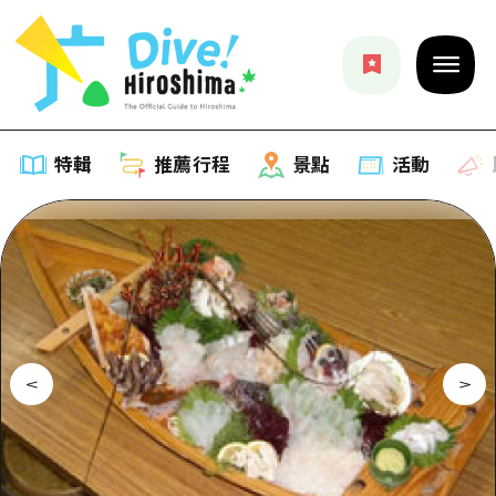
特輯
推薦行程
景點
活動
特輯
列表
推薦行程
推薦
列表
景點
藝術
Dive! Hiroshima 官方向導
列表
活動·廟會
活動
廣島隨意旅行
廣島市內
美食·酒水