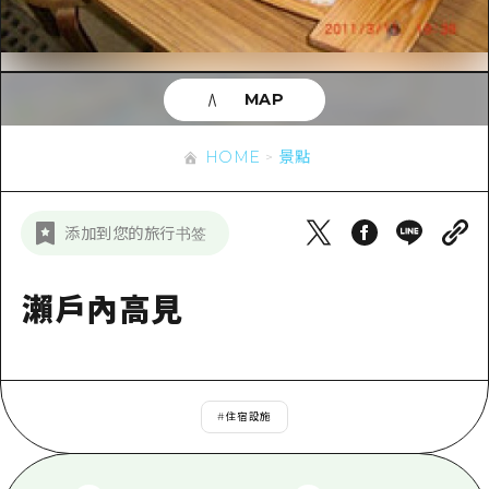
即時訊息
廣島市內
安芸
騎自行車
安芸
答對了
有用的信息
購物
答對了
MAP
美北
運動
列表
HOME
美北
藝北
HOME
景點
夜晚生活
存取
藝北
宮島周邊
世界遺產
輔助流量摘要
新聞
宮島周邊
添加到您的旅行书签
東山口
學習·體驗
設施擁堵
東山口
愛媛
標準
瀨戶內高見
超值遊覽門票
短途旅行
島根
歷史·文化
行李寄存及運送服務
半天
治癒
廣島好客通行證
一日遊
#
住宿設施
自然
廣島免費 Wi-Fi
1晚2天
面向外國遊客的街角旅遊信息中心