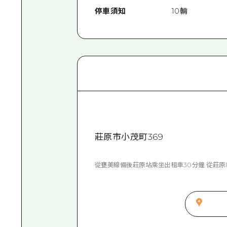
停車須知
10輛
莊原市小茂町369
從甕美線備後莊原站乘坐出租車30分鐘 從莊原I