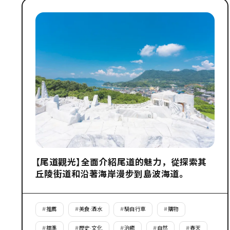
【尾道觀光】全面介紹尾道的魅力，從探索其
丘陵街道和沿著海岸漫步到島波海道。
#
推薦
#
美食·酒水
#
騎自行車
#
購物
#
標準
#
歷史·文化
#
治癒
#
自然
#
春天