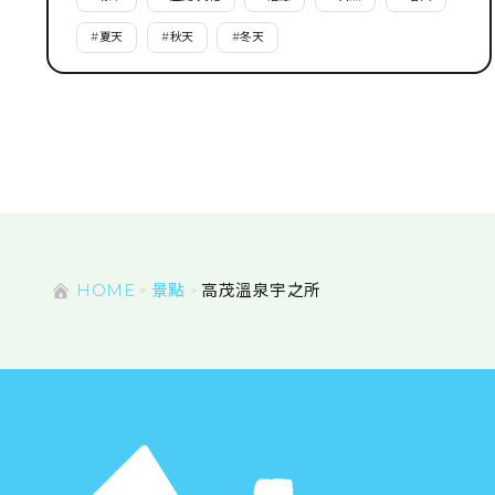
#
夏天
#
秋天
#
冬天
HOME
景點
高茂溫泉宇之所