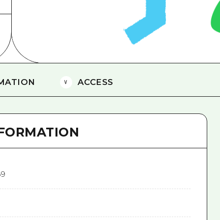
愛媛
島根
MATION
ACCESS
NFORMATION
9