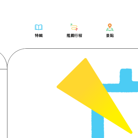
列表
列表
廣島好客通行證
騎自行車
學習·體驗
廣島市內
列表
常見問題
短途旅行
推薦
Dive! Hiroshima 官方向導
廣島免費 Wi-Fi
購物
標準
安芸
廣島市內
照片下載
半天
特輯
推薦行程
景點
要
藝術
廣島隨意旅行
面向外國遊客的街角旅遊信息中心
運動
歷史·文化
答對了
安芸
災難發生期
一日遊
特輯
推薦行程
景點
活動·廟會
志願者指南
夜晚生活
治癒
美北
答對了
廣島縣觀光
1晚2天
票
美食·酒水
廣島視頻
世界遺產
自然
藝北
美北
2晚3天
表
列表
騎自行車
列表
學習·體驗
廣島市內
列表
廣島好客通行
短途旅
運送服務
宮島周邊
藝北
薦
Dive! Hiroshima 官方向導
購物
存取
標準
安芸
廣島市內
廣島免費 Wi-
半天
東山口
宮島周邊
術
廣島隨意旅行
運動
輔助流量摘要
歷史·文化
答對了
安芸
面向外國遊客
一日遊
東山口
動·廟會
夜晚生活
設施擁堵
治癒
美北
答對了
志願者指南
1晚2天
愛媛
食·酒水
世界遺產
超值遊覽門票
自然
藝北
美北
廣島視頻
2晚3
島根
行李寄存及運送服務
宮島周邊
藝北
東山口
宮島周邊
東山口