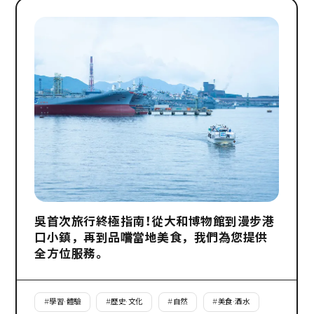
吳首次旅行終極指南！從大和博物館到漫步港
口小鎮，再到品嚐當地美食，我們為您提供
全方位服務。
#
學習·體驗
#
歷史·文化
#
自然
#
美食·酒水