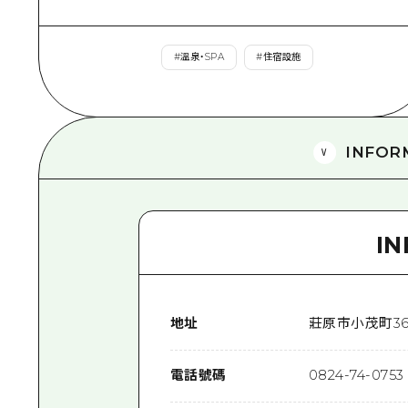
#
溫泉・SPA
#
住宿設施
INFOR
I
地址
莊原市小茂町36
電話號碼
0824-74-0753