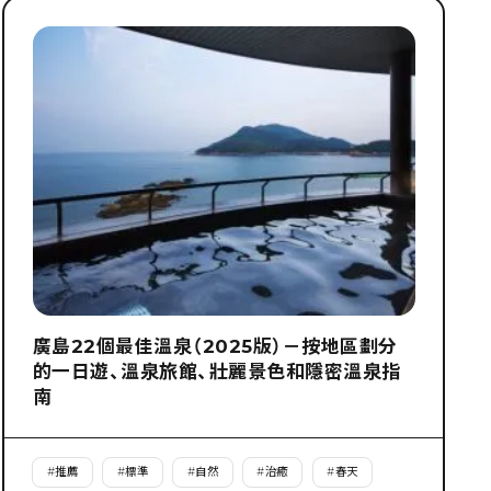
廣島22個最佳溫泉（2025版）－按地區劃分
的一日遊、溫泉旅館、壯麗景色和隱密溫泉指
南
#
推薦
#
標準
#
自然
#
治癒
#
春天