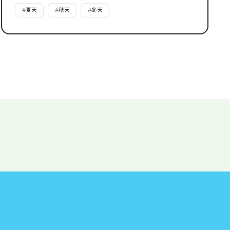
#
夏天
#
秋天
#
冬天