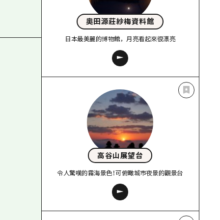
奧田源莊紗梅資料館
日本最美麗的博物館，月亮看起來很漂亮
高谷山展望台
令人驚嘆的霧海景色！可俯瞰城市夜景的觀景台