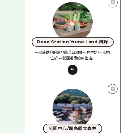
Road Station Yume Land 風野
一家受歡迎的當地蔬菜自助餐和鮮牛奶冰淇淋！
位於54號國道旁的直營店。
公園中心/廣島縣立森林