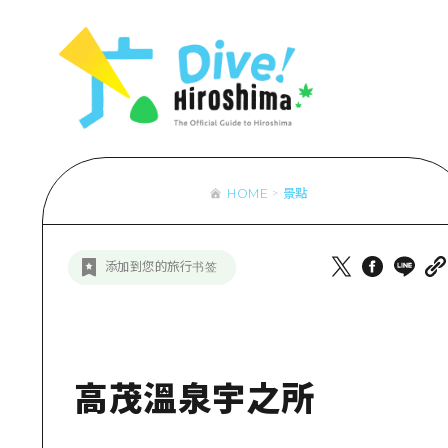
列表
存取
輔助流量摘
設施擁堵
超值遊覽門
HOME
景點
列
行李寄存及
推
添加到您的旅行书签
藝
活
美
高茂溫泉宇之所