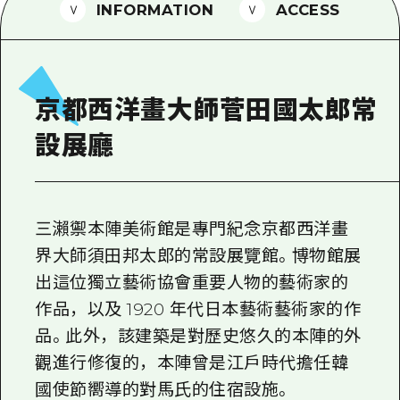
2晚3天
INFORMATION
ACCESS
志願者指南
廣島視頻
常見問題
京都西洋畫大師菅田國太郎常
照片下載
設展廳
災難發生期間的交通資訊
廣島縣觀光宣傳冊
三瀨禦本陣美術館是專門紀念京都西洋畫
界大師須田邦太郎的常設展覽館。博物館展
出這位獨立藝術協會重要人物的藝術家的
作品，以及 1920 年代日本藝術藝術家的作
品。此外，該建築是對歷史悠久的本陣的外
觀進行修復的，本陣曾是江戶時代擔任韓
國使節嚮導的對馬氏的住宿設施。