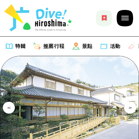
特輯
推薦行程
景點
活動
特輯
列表
推薦行程
推薦
列表
景點
藝術
Dive! Hiroshima 官方向導
列表
活動·廟會
活動
廣島隨意旅行
廣島市內
美食·酒水