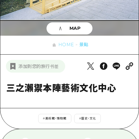
即時訊息
廣島市內
安芸
騎自行車
安芸
答對了
有用的信息
購物
答對了
MAP
美北
運動
列表
HOME
美北
藝北
HOME
景點
夜晚生活
存取
藝北
宮島周邊
世界遺產
輔助流量摘要
新聞
宮島周邊
添加到您的旅行书签
東山口
學習·體驗
設施擁堵
東山口
愛媛
標準
三之瀨禦本陣藝術文化中心
超值遊覽門票
短途旅行
島根
歷史·文化
行李寄存及運送服務
半天
治癒
廣島好客通行證
一日遊
#
美術館・博物館
#
歷史・文化
自然
廣島免費 Wi-Fi
1晚2天
面向外國遊客的街角旅遊信息中心