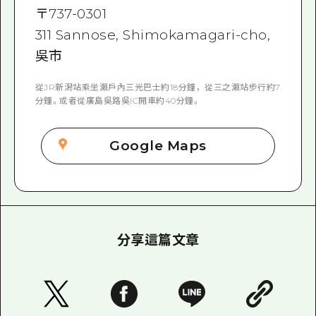
〒
737-0301
311 Sannose, Shimokamagari-cho,
吳市
從JR新潟站乘坐瀨戶內三光巴士約18分鐘，從三之瀨站步行約7
分鐘。或者從廣島吳路吳IC開車約40分鐘。
Google Maps
分享這篇文章