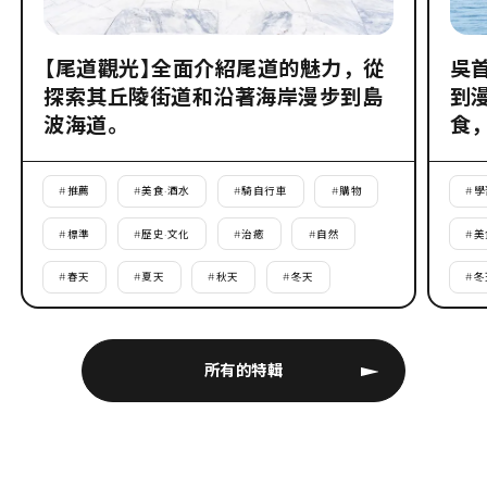
【尾道觀光】全面介紹尾道的魅力，從
吳
探索其丘陵街道和沿著海岸漫步到島
到
波海道。
食
#
推薦
#
美食·酒水
#
騎自行車
#
購物
#
學
#
標準
#
歷史·文化
#
治癒
#
自然
#
美
#
春天
#
夏天
#
秋天
#
冬天
#
冬
所有的特輯