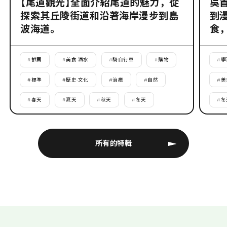
【尾道觀光】全面介紹尾道的魅力，從
吳
探索其丘陵街道和沿著海岸漫步到島
到
波海道。
食
#
推薦
#
美食·酒水
#
騎自行車
#
購物
#
學
#
標準
#
歷史·文化
#
治癒
#
自然
#
美
#
春天
#
夏天
#
秋天
#
冬天
#
冬
所有的特輯