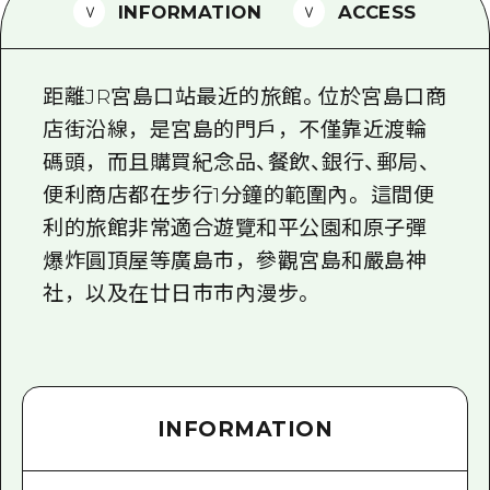
2晚3天
INFORMATION
ACCESS
志願者指南
廣島視頻
距離JR宮島口站最近的旅館。位於宮島口商
常見問題
店街沿線，是宮島的門戶，不僅靠近渡輪
碼頭，而且購買紀念品、餐飲、銀行、郵局、
照片下載
便利商店都在步行1分鐘的範圍內。 這間便
災難發生期間的交通資訊
利的旅館非常適合遊覽和平公園和原子彈
廣島縣觀光宣傳冊
爆炸圓頂屋等廣島市，參觀宮島和嚴島神
社，以及在廿日市市內漫步。
INFORMATION