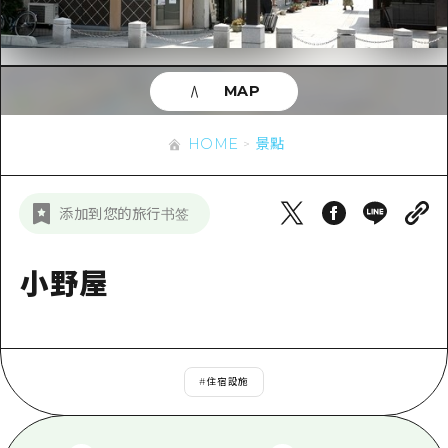
即時訊息
廣島市內
安芸
騎自行車
安芸
答對了
有用的信息
購物
答對了
MAP
美北
運動
列表
HOME
美北
藝北
HOME
景點
夜晚生活
存取
藝北
宮島周邊
世界遺產
輔助流量摘要
新聞
宮島周邊
添加到您的旅行书签
東山口
學習·體驗
設施擁堵
東山口
愛媛
標準
小野屋
超值遊覽門票
短途旅行
島根
歷史·文化
行李寄存及運送服務
半天
治癒
廣島好客通行證
一日遊
#
住宿設施
自然
廣島免費 Wi-Fi
1晚2天
面向外國遊客的街角旅遊信息中心