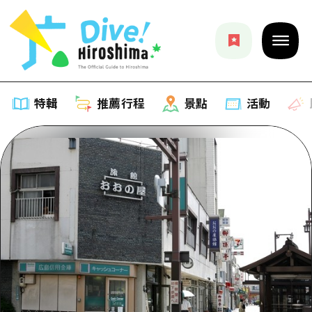
特輯
推薦行程
景點
活動
特輯
列表
推薦行程
推薦
列表
景點
藝術
Dive! Hiroshima 官方向導
列表
活動·廟會
活動
廣島隨意旅行
廣島市內
美食·酒水