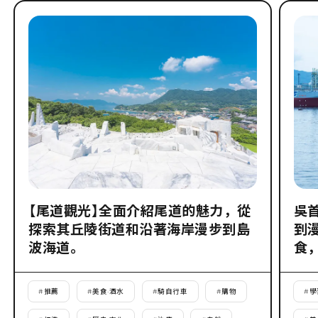
【尾道觀光】全面介紹尾道的魅力，從
吳
探索其丘陵街道和沿著海岸漫步到島
到
波海道。
食
#
推薦
#
美食·酒水
#
騎自行車
#
購物
#
學