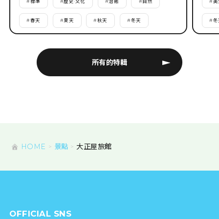
#
標準
#
歷史·文化
#
治癒
#
自然
#
美
#
春天
#
夏天
#
秋天
#
冬天
#
冬
所有的特輯
HOME
景點
大正屋旅館
OFFICIAL SNS