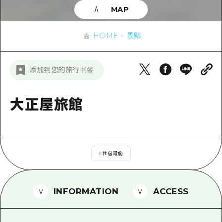
即時訊息
廣島市內
MAP
安芸
騎自行車
安芸
答對了
有用的信息
購物
HOME
景點
答對了
美北
運動
列表
HOME
美北
添加到您的旅行书签
藝北
夜晚生活
存取
藝北
宮島周邊
世界遺產
輔助流量摘要
大正屋旅館
新聞
宮島周邊
東山口
學習·體驗
設施擁堵
東山口
愛媛
標準
超值遊覽門票
短途旅行
島根
#
住宿設施
歷史·文化
行李寄存及運送服務
半天
治癒
廣島好客通行證
一日遊
INFORMATION
ACCESS
自然
廣島免費 Wi-Fi
1晚2天
面向外國遊客的街角旅遊信息中心