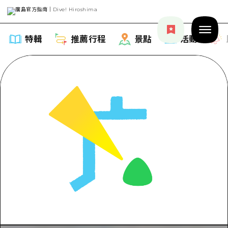
特輯
推薦行程
景點
活動
特輯
列表
推薦行程
推薦
列表
景點
藝術
Dive! Hiroshima 官方向導
列表
活動·廟會
活動
廣島隨意旅行
廣島市內
美食·酒水