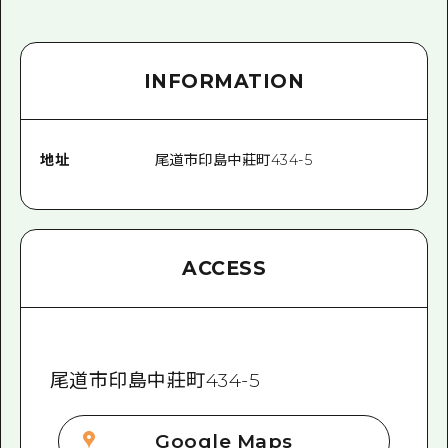
2晚3天
志願者指南
廣島視頻
INFORMATION
常見問題
照片下載
地址
尾道市印島中莊町434-5
災難發生期間的交通資訊
廣島縣觀光宣傳冊
ACCESS
尾道市印島中莊町434-5
Google Maps