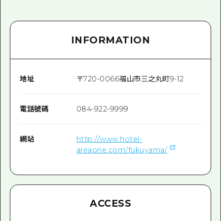
2晚3天
志願者指南
廣島視頻
INFORMATION
常見問題
照片下載
地址
〒
720-0066
福山市三之丸町9-12
災難發生期間的交通資訊
電話號碼
084-922-9999
廣島縣觀光宣傳冊
網站
http://www.hotel-
areaone.com/fukuyama/
ACCESS