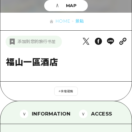
即時訊息
廣島市內
MAP
安芸
騎自行車
安芸
答對了
有用的信息
購物
HOME
景點
答對了
美北
運動
列表
HOME
美北
添加到您的旅行书签
藝北
夜晚生活
存取
藝北
宮島周邊
世界遺產
輔助流量摘要
福山一區酒店
新聞
宮島周邊
東山口
學習·體驗
設施擁堵
東山口
愛媛
標準
超值遊覽門票
短途旅行
島根
#
住宿設施
歷史·文化
行李寄存及運送服務
半天
治癒
廣島好客通行證
一日遊
INFORMATION
ACCESS
自然
廣島免費 Wi-Fi
1晚2天
面向外國遊客的街角旅遊信息中心