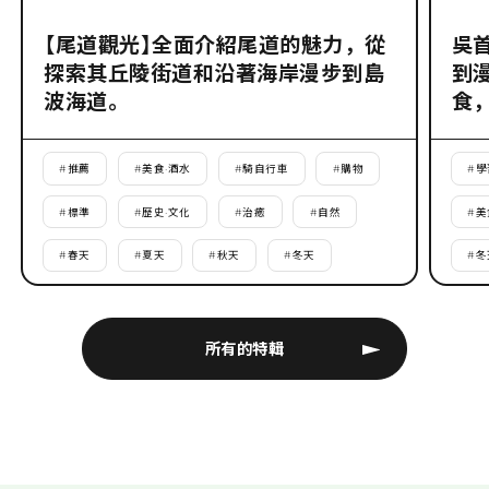
【尾道觀光】全面介紹尾道的魅力，從
吳
探索其丘陵街道和沿著海岸漫步到島
到
波海道。
食
#
推薦
#
美食·酒水
#
騎自行車
#
購物
#
學
#
標準
#
歷史·文化
#
治癒
#
自然
#
美
#
春天
#
夏天
#
秋天
#
冬天
#
冬
所有的特輯