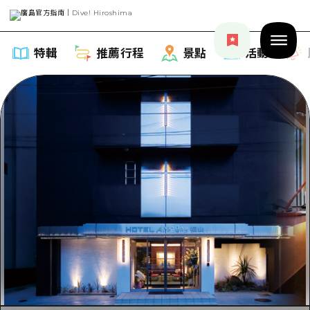
特輯
推薦行程
景點
活動
特輯
列表
推薦行程
推薦
列表
景點
藝術
Dive! Hiroshima 官方向導
列表
活動·廟會
活動
廣島隨意旅行
廣島市內
美食·酒水