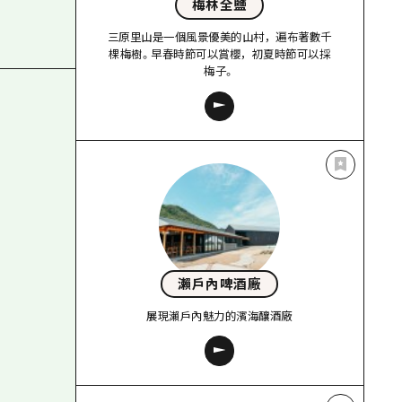
梅林全鹽
三原里山是一個風景優美的山村，遍布著數千
棵梅樹。早春時節可以賞櫻，初夏時節可以採
梅子。
瀨戶內啤酒廠
展現瀨戶內魅力的濱海釀酒廠