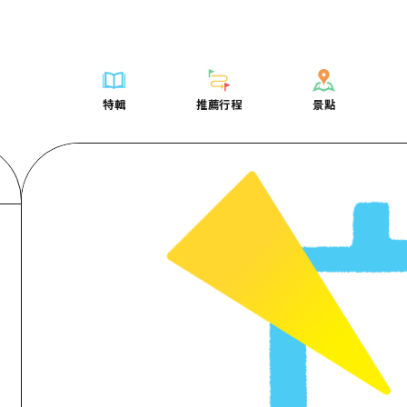
列表
列表
廣島好客通行證
騎自行車
學習·體驗
廣島市內
列表
常見問題
短途旅行
推薦
Dive! Hiroshima 官方向導
廣島免費 Wi-Fi
購物
標準
安芸
廣島市內
照片下載
半天
特輯
推薦行程
景點
要
藝術
廣島隨意旅行
面向外國遊客的街角旅遊信息中心
運動
歷史·文化
答對了
安芸
災難發生期
一日遊
特輯
推薦行程
景點
活動·廟會
志願者指南
夜晚生活
治癒
美北
答對了
廣島縣觀光
1晚2天
票
美食·酒水
廣島視頻
世界遺產
自然
藝北
美北
2晚3天
表
列表
騎自行車
列表
學習·體驗
廣島市內
列表
廣島好客通行
短途旅
運送服務
宮島周邊
藝北
薦
Dive! Hiroshima 官方向導
購物
存取
標準
安芸
廣島市內
廣島免費 Wi-
半天
東山口
宮島周邊
術
廣島隨意旅行
運動
輔助流量摘要
歷史·文化
答對了
安芸
面向外國遊客
一日遊
東山口
動·廟會
夜晚生活
設施擁堵
治癒
美北
答對了
志願者指南
1晚2天
愛媛
食·酒水
世界遺產
超值遊覽門票
自然
藝北
美北
廣島視頻
2晚3
島根
行李寄存及運送服務
宮島周邊
藝北
東山口
宮島周邊
東山口