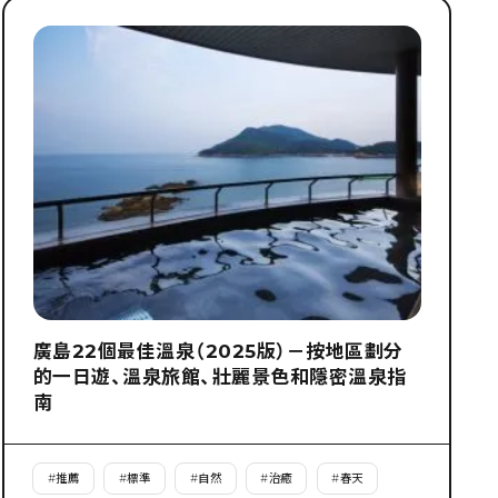
廣島22個最佳溫泉（2025版）－按地區劃分
的一日遊、溫泉旅館、壯麗景色和隱密溫泉指
南
#
推薦
#
標準
#
自然
#
治癒
#
春天