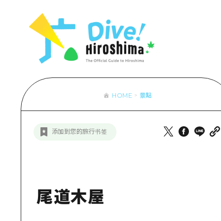
列表
存取
輔助流量摘
設施擁堵
超值遊覽門
HOME
景點
列
行李寄存及
推
添加到您的旅行书签
藝
活
美
尾道木屋