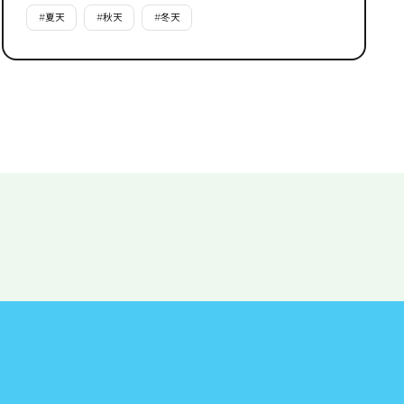
#
夏天
#
秋天
#
冬天