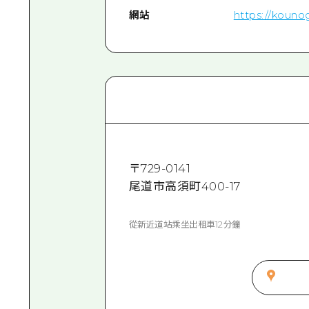
網站
https://koun
〒
729-0141
尾道市高須町400-17
從新近道站乘坐出租車12分鐘