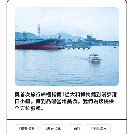
吳首次旅行終極指南！從大和博物館到漫步港
口小鎮，再到品嚐當地美食，我們為您提供
全方位服務。
#
學習·體驗
#
歷史·文化
#
自然
#
美食·酒水