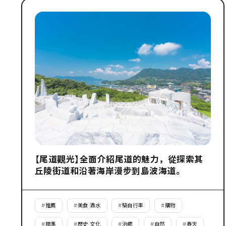
【尾道觀光】全面介紹尾道的魅力，從探索其
丘陵街道和沿著海岸漫步到島波海道。
#
推薦
#
美食·酒水
#
騎自行車
#
購物
#
標準
#
歷史·文化
#
治癒
#
自然
#
春天