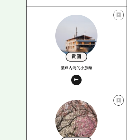
貢圖
瀨戶內海的小旅館