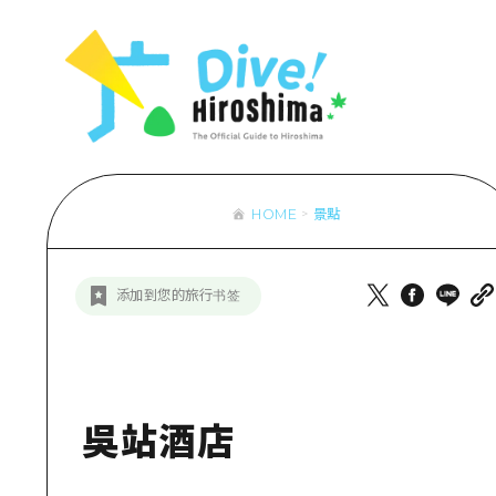
列表
存取
輔助流量摘
設施擁堵
超值遊覽門
HOME
景點
列
行李寄存及
推
添加到您的旅行书签
藝
活
美
吳站酒店