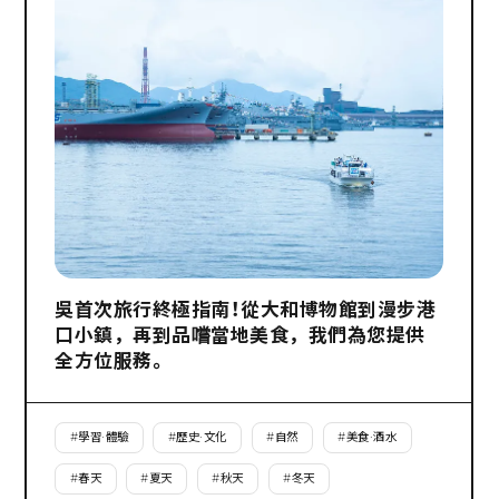
吳首次旅行終極指南！從大和博物館到漫步港
口小鎮，再到品嚐當地美食，我們為您提供
全方位服務。
#
學習·體驗
#
歷史·文化
#
自然
#
美食·酒水
#
春天
#
夏天
#
秋天
#
冬天