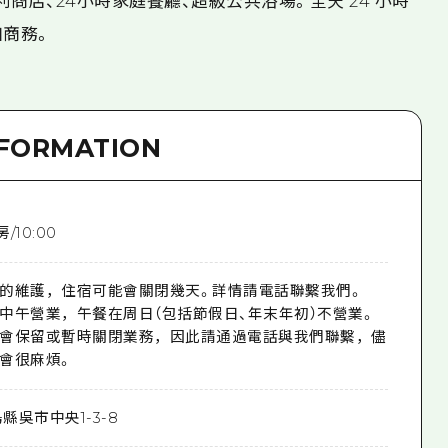
商店、24小時家庭餐廳、超級公共浴場。全天 24 小時
和商務。
NFORMATION
房/10:00
的維護，住宿可能會關閉幾天。詳情請電話聯繫我們。
中午營業，午餐在周日（包括節假日、年末年初）不營業。
會保留或暫時關閉業務，因此請通過電話與我們聯繫，儘
會很麻煩。
縣吳市中央1-3-8