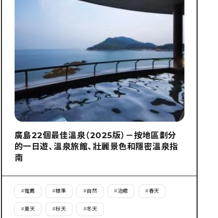
廣島22個最佳溫泉（2025版）－按地區劃分
的一日遊、溫泉旅館、壯麗景色和隱密溫泉指
南
#
推薦
#
標準
#
自然
#
治癒
#
春天
#
夏天
#
秋天
#
冬天