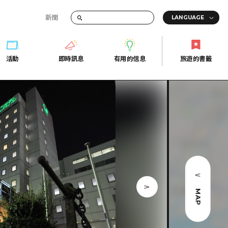
新聞
活動
即時訊息
有用的信息
旅遊的書籤
間的交通資訊
活動
即時訊息
有用的信息
旅遊的書籤
宣傳冊
證
行
常見問題
Fi
照片下載
的街角旅遊信息中心
災難發生期間的交通資訊
廣島縣觀光宣傳冊
天
MAP