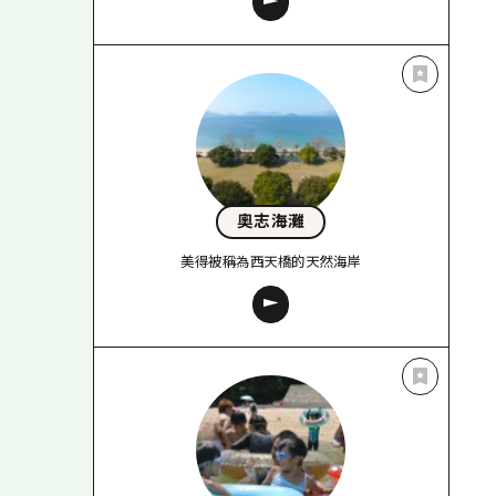
奧志海灘
美得被稱為西天橋的天然海岸