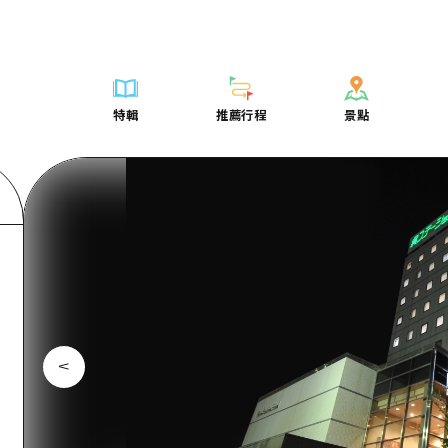
列表
列表
廣島好客通行證
騎自行車
學習·體驗
廣島市內
列表
常見問題
短途旅行
推薦
Dive! Hiroshima 官方向導
廣島免費 Wi-Fi
購物
標準
安芸
廣島市內
照片下載
半天
特輯
推薦行程
景點
要
藝術
廣島隨意旅行
面向外國遊客的街角旅遊信息中心
運動
歷史·文化
答對了
安芸
災難發生期
一日遊
特輯
推薦行程
景點
活動·廟會
志願者指南
夜晚生活
治癒
美北
答對了
廣島縣觀光
1晚2天
票
美食·酒水
廣島視頻
世界遺產
自然
藝北
美北
2晚3天
表
列表
騎自行車
列表
學習·體驗
廣島市內
列表
廣島好客通行
短途旅
運送服務
宮島周邊
藝北
薦
Dive! Hiroshima 官方向導
購物
存取
標準
安芸
廣島市內
廣島免費 Wi-
半天
東山口
宮島周邊
術
廣島隨意旅行
運動
輔助流量摘要
歷史·文化
答對了
安芸
面向外國遊客
一日遊
東山口
動·廟會
夜晚生活
設施擁堵
治癒
美北
答對了
志願者指南
1晚2天
愛媛
食·酒水
世界遺產
超值遊覽門票
自然
藝北
美北
廣島視頻
2晚3
島根
行李寄存及運送服務
宮島周邊
藝北
東山口
宮島周邊
東山口