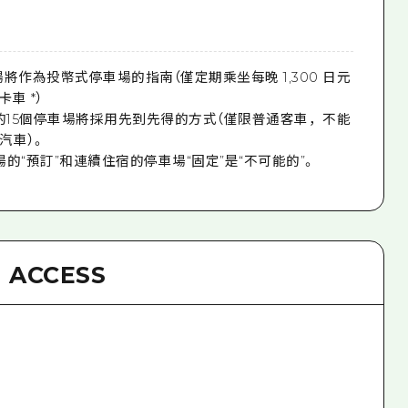
車場將作為投幣式停車場的指南（僅定期乘坐每晚 1,300 日元
卡車 *）
內的15個停車場將採用先到先得的方式（僅限普通客車，不能
汽車）。
車場的“預訂”和連續住宿的停車場“固定”是“不可能的”。
ACCESS