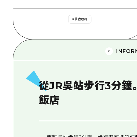
#
住宿設施
INFOR
從JR吳站步行3分鐘
飯店