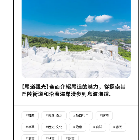
【尾道觀光】全面介紹尾道的魅力，從探索其
丘陵街道和沿著海岸漫步到島波海道。
#
推薦
#
美食·酒水
#
騎自行車
#
購物
#
標準
#
歷史·文化
#
治癒
#
自然
#
春天
#
夏天
#
秋天
#
冬天