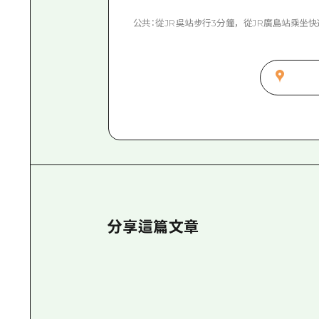
公共：從JR吳站步行3分鐘，從JR廣島站乘坐快
分享這篇文章