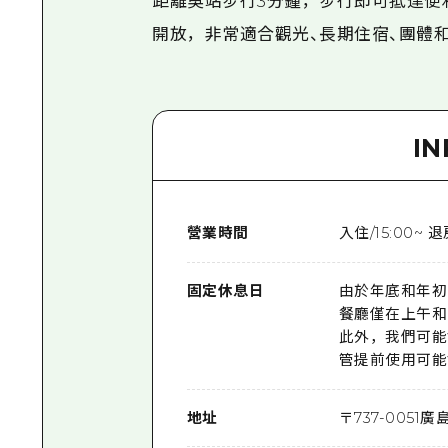
距離吳站步行3分鐘，步行即可抵達便利
開放，非常適合觀光、長期住宿、團體
I
營業時間
入住/15:00~ 退
固定休息日
由於年底和年初
餐廳僅在上午和
此外，我們可能
管提前使用可能
地址
〒
737-0051
廣島