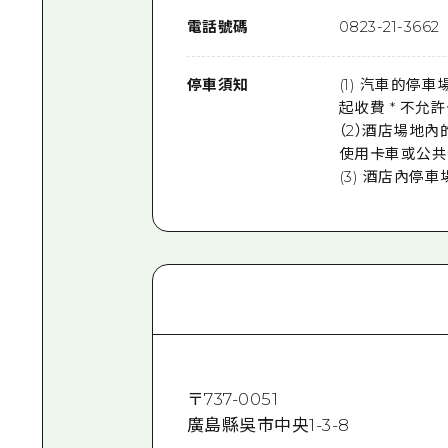
電話號碼
0823-21-3662
停車須知
(1) 汽車的停
起收費 * 不允許
（2）酒店場地
使用卡車或公共
(3) 酒店內停
〒
737-0051
廣島縣吳市中央1-3-8