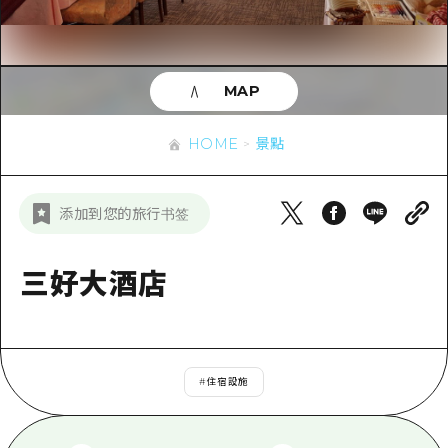
即時訊息
廣島市內
安芸
騎自行車
安芸
答對了
有用的信息
購物
答對了
MAP
美北
運動
列表
HOME
美北
藝北
HOME
景點
夜晚生活
存取
藝北
宮島周邊
世界遺產
輔助流量摘要
新聞
宮島周邊
添加到您的旅行书签
東山口
學習·體驗
設施擁堵
東山口
愛媛
標準
三好大酒店
超值遊覽門票
短途旅行
島根
歷史·文化
行李寄存及運送服務
半天
治癒
廣島好客通行證
一日遊
#
住宿設施
自然
廣島免費 Wi-Fi
1晚2天
面向外國遊客的街角旅遊信息中心