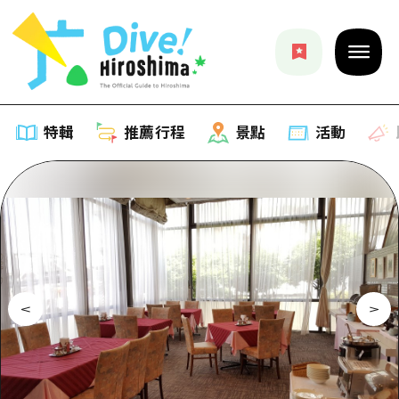
特輯
推薦行程
景點
活動
特輯
列表
推薦行程
推薦
列表
景點
藝術
Dive! Hiroshima 官方向導
列表
活動·廟會
活動
廣島隨意旅行
廣島市內
美食·酒水