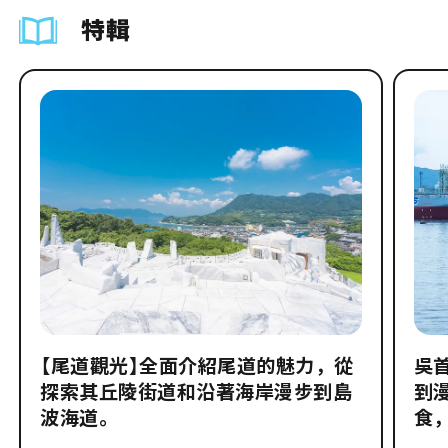
特輯
【尾道觀光】全面介紹尾道的魅力，從
吳
探索其丘陵街道和沿著海岸漫步到島
到
波海道。
食