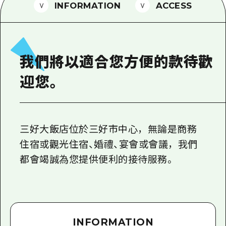
2晚3天
INFORMATION
ACCESS
志願者指南
廣島視頻
常見問題
我們將以適合您方便的款待歡
照片下載
迎您。
災難發生期間的交通資訊
廣島縣觀光宣傳冊
三好大飯店位於三好市中心，無論是商務
住宿或觀光住宿、婚禮、宴會或會議，我們
都會竭誠為您提供便利的接待服務。
INFORMATION