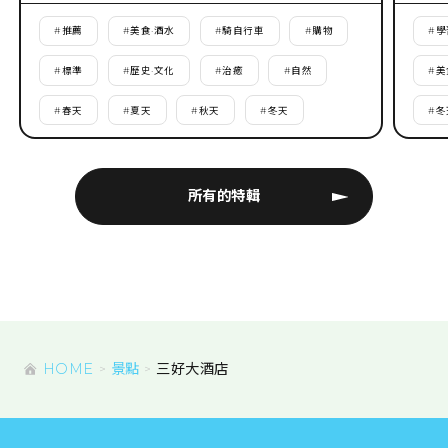
#
推薦
#
美食·酒水
#
騎自行車
#
購物
#
學
#
標準
#
歷史·文化
#
治癒
#
自然
#
美
#
春天
#
夏天
#
秋天
#
冬天
#
冬
所有的特輯
HOME
景點
三好大酒店