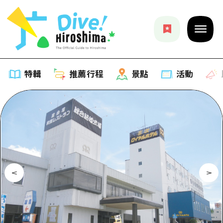
特輯
推薦行程
景點
活動
特輯
列表
推薦行程
推薦
列表
景點
藝術
Dive! Hiroshima 官方向導
列表
活動·廟會
活動
廣島隨意旅行
廣島市內
美食·酒水