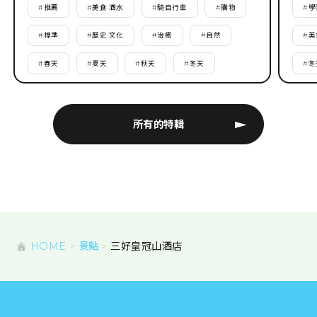
#
推薦
#
美食·酒水
#
騎自行車
#
購物
#
學
#
標準
#
歷史·文化
#
治癒
#
自然
#
美
#
春天
#
夏天
#
秋天
#
冬天
#
冬
所有的特輯
HOME
景點
三好皇冠山酒店