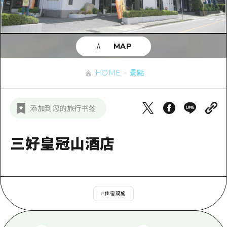
即時訊息
廣島市內
安芸
騎自行車
安芸
答對了
有用的信息
購物
答對了
MAP
美北
運動
列表
HOME
美北
藝北
HOME
景點
夜晚生活
存取
藝北
宮島周邊
世界遺產
輔助流量摘要
新聞
宮島周邊
添加到您的旅行书签
東山口
學習·體驗
設施擁堵
東山口
愛媛
標準
三好皇冠山酒店
超值遊覽門票
短途旅行
島根
歷史·文化
行李寄存及運送服務
半天
治癒
廣島好客通行證
一日遊
#
住宿設施
自然
廣島免費 Wi-Fi
1晚2天
面向外國遊客的街角旅遊信息中心