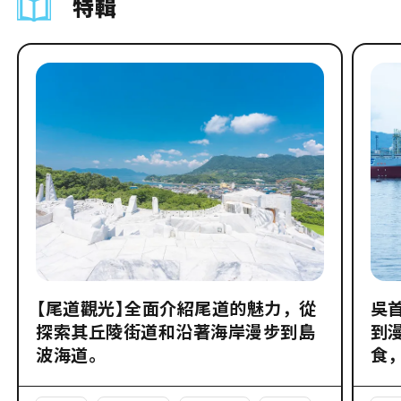
特輯
【尾道觀光】全面介紹尾道的魅力，從
吳
探索其丘陵街道和沿著海岸漫步到島
到
波海道。
食