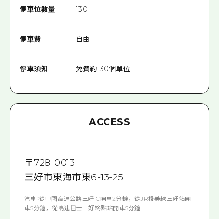
停車位數量
130
停車費
自由
停車須知
免費約130個單位
ACCESS
〒
728-0013
三好市東海市東6-13-25
汽車：從中國高速公路三好IC開車2分鐘，從JR稷美線三好站開
車5分鐘，從高速巴士三好終點站開車5分鐘