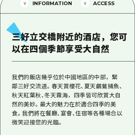
2晚3天
INFORMATION
ACCESS
志願者指南
廣島視頻
常見問題
三好立交橋附近的酒店，您可
照片下載
以在四個季節享受大自然
災難發生期間的交通資訊
廣島縣觀光宣傳冊
我們的飯店幾乎位於中國地區的中部，緊
鄰三好交流道。春天賞櫻花、夏天鸕鶿捕魚、
秋天紅葉秋、冬天霧海，四季皆可欣賞大自
然的美妙。最大的魅力在於適合四季的美
食。我們將在餐廳、宴會、住宿等各種場合以
微笑迎接您的光臨。