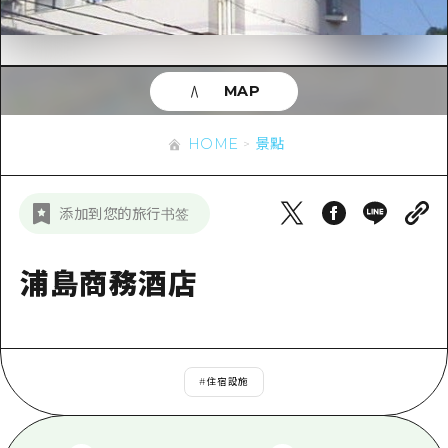
即時訊息
廣島市內
安芸
騎自行車
安芸
答對了
有用的信息
購物
答對了
MAP
美北
運動
列表
HOME
美北
藝北
HOME
景點
夜晚生活
存取
藝北
宮島周邊
世界遺產
輔助流量摘要
新聞
宮島周邊
添加到您的旅行书签
東山口
學習·體驗
設施擁堵
東山口
愛媛
標準
浦島商務酒店
超值遊覽門票
短途旅行
島根
歷史·文化
行李寄存及運送服務
半天
治癒
廣島好客通行證
一日遊
#
住宿設施
自然
廣島免費 Wi-Fi
1晚2天
面向外國遊客的街角旅遊信息中心