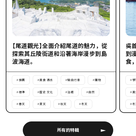
【尾道觀光】全面介紹尾道的魅力，從
吳
探索其丘陵街道和沿著海岸漫步到島
到
波海道。
食
#
推薦
#
美食·酒水
#
騎自行車
#
購物
#
學
#
標準
#
歷史·文化
#
治癒
#
自然
#
美
#
春天
#
夏天
#
秋天
#
冬天
#
冬
所有的特輯