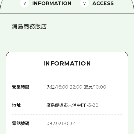
2晚3天
INFORMATION
ACCESS
志願者指南
廣島視頻
浦島商務飯店
常見問題
照片下載
災難發生期間的交通資訊
INFORMATION
廣島縣觀光宣傳冊
營業時間
入住/16:00-22:00 退房/10:00
地址
廣島縣吳市吉浦中町1-3-20
電話號碼
0823-31-0132