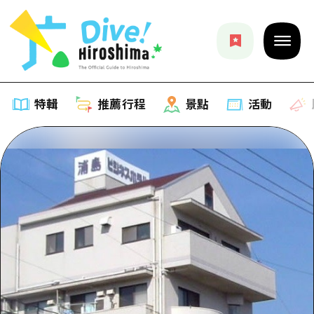
特輯
推薦行程
景點
活動
特輯
列表
推薦行程
推薦
列表
景點
藝術
Dive! Hiroshima 官方向導
列表
活動·廟會
活動
廣島隨意旅行
廣島市內
美食·酒水