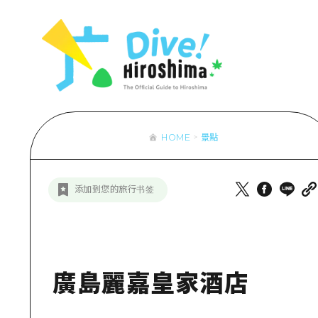
列表
存取
輔助流量摘
設施擁堵
超值遊覽門
HOME
景點
列
行李寄存及
推
添加到您的旅行书签
藝
活
美
廣島麗嘉皇家酒店