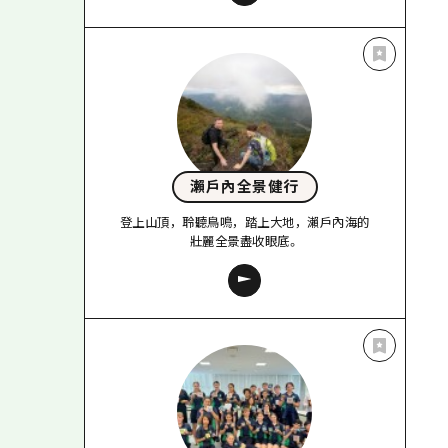
瀨戶內全景健行
登上山頂，聆聽鳥鳴，踏上大地，瀨戶內海的
壯麗全景盡收眼底。