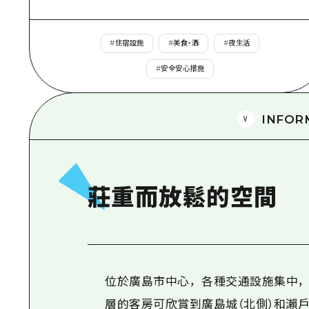
#
住宿設施
#
美食・酒
#
夜生活
#
安全安心措施
INFOR
莊重而放鬆的空間
位於廣島市中心，各種交通設施集中，
層的客房可欣賞到廣島城（北側）和瀨戶