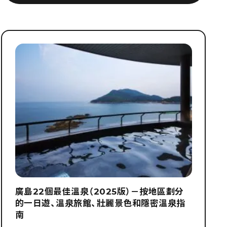
廣島22個最佳溫泉（2025版）－按地區劃分
的一日遊、溫泉旅館、壯麗景色和隱密溫泉指
南