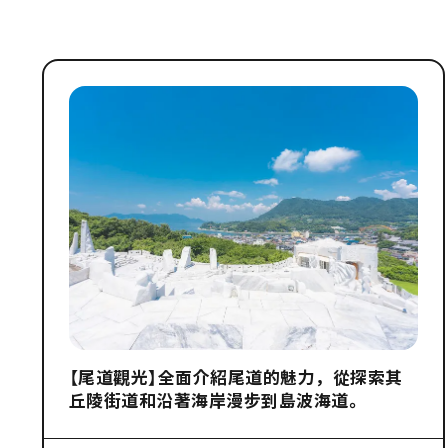
【尾道觀光】全面介紹尾道的魅力，從探索其
丘陵街道和沿著海岸漫步到島波海道。