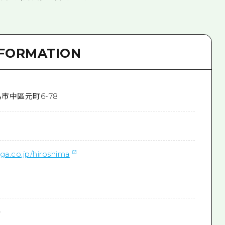
NFORMATION
市中區元町6-78
ga.co.jp/hiroshima
）