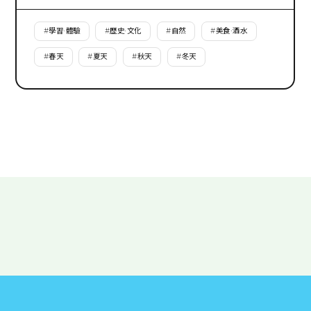
#
學習·體驗
#
歷史·文化
#
自然
#
美食·酒水
#
春天
#
夏天
#
秋天
#
冬天