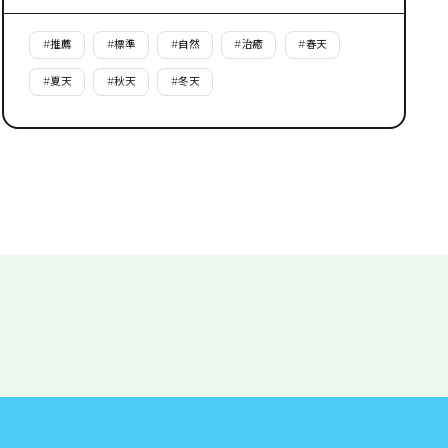
#
推薦
#
標準
#
自然
#
治癒
#
春天
#
夏天
#
秋天
#
冬天