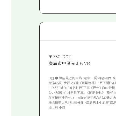
〒
730-0011
廣島市中區元町6-78
[走] ● 酒店最近的車站 “電車” ・從“神谷町西
從“神谷町”步行3分鐘 《阿斯特林》 ・距“縣廳”僅
口”或“江波”在“神谷町西”下車 《巴士》約10分鐘
（2、3號線）在神谷町下車。 《阿斯特林》 ・乘坐
在直接連接的Astramline“新白島”站（本通方向
機場機場大巴》約55分鐘 ・廣島巴士中心在“廣島巴
場...約1小時