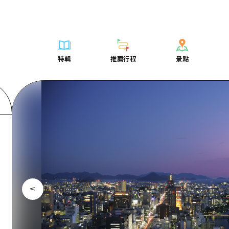
列表
列表
廣島好客通行證
騎自行車
學習·體驗
廣島市內
列表
常見問題
短途旅行
推薦
Dive! Hiroshima 官方向導
廣島免費 Wi-Fi
購物
標準
安芸
廣島市內
照片下載
半天
特輯
推薦行程
景點
要
藝術
廣島隨意旅行
面向外國遊客的街角旅遊信息中心
運動
歷史·文化
答對了
安芸
災難發生期
一日遊
特輯
推薦行程
景點
活動·廟會
志願者指南
夜晚生活
治癒
美北
答對了
廣島縣觀光
1晚2天
票
美食·酒水
廣島視頻
世界遺產
自然
藝北
美北
2晚3天
表
列表
騎自行車
列表
學習·體驗
廣島市內
列表
廣島好客通行
短途旅
運送服務
宮島周邊
藝北
薦
Dive! Hiroshima 官方向導
購物
存取
標準
安芸
廣島市內
廣島免費 Wi-
半天
東山口
宮島周邊
術
廣島隨意旅行
運動
輔助流量摘要
歷史·文化
答對了
安芸
面向外國遊客
一日遊
東山口
動·廟會
夜晚生活
設施擁堵
治癒
美北
答對了
志願者指南
1晚2天
愛媛
食·酒水
世界遺產
超值遊覽門票
自然
藝北
美北
廣島視頻
2晚3
島根
行李寄存及運送服務
宮島周邊
藝北
東山口
宮島周邊
東山口