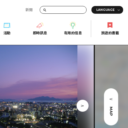
新聞
活動
即時訊息
有用的信息
旅遊的書籤
間的交通資訊
活動
即時訊息
有用的信息
旅遊的書籤
宣傳冊
證
行
常見問題
Fi
照片下載
的街角旅遊信息中心
災難發生期間的交通資訊
廣島縣觀光宣傳冊
天
MAP