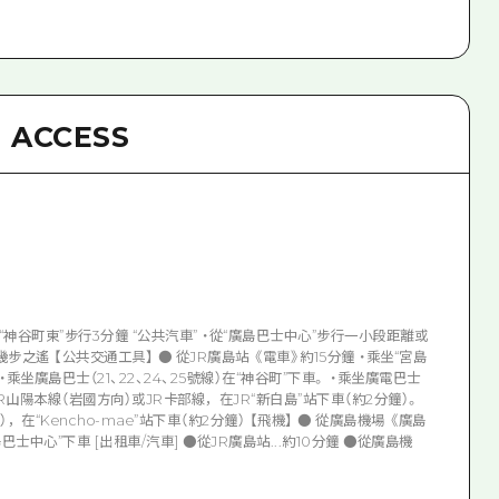
ACCESS
”或“神谷町東”步行3分鐘 “公共汽車” ・從“廣島巴士中心”步行一小段距離或
幾步之遙 【公共交通工具】 ● 從JR廣島站 《電車》約15分鐘 ・乘坐“宮島
 ・乘坐廣島巴士（21、22、24、25號線）在“神谷町”下車。 ・乘坐廣電巴士
JR山陽本線（岩國方向）或JR卡部線，在JR“新白島”站下車（約2分鐘）。
），在“Kencho-mae”站下車（約2分鐘） 【飛機】 ● 從廣島機場 《廣島
士中心”下車 [出租車/汽車] ●從JR廣島站...約10分鐘 ●從廣島機