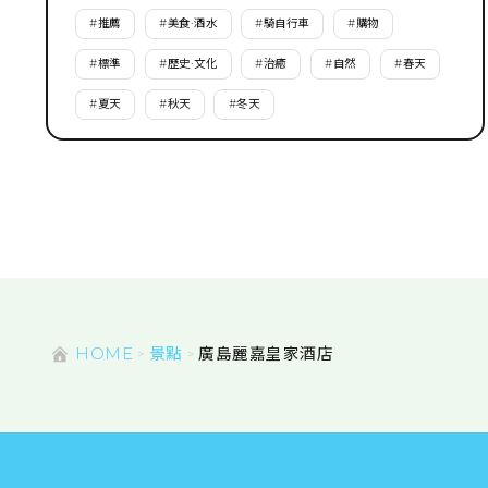
#
推薦
#
美食·酒水
#
騎自行車
#
購物
#
標準
#
歷史·文化
#
治癒
#
自然
#
春天
#
夏天
#
秋天
#
冬天
HOME
景點
廣島麗嘉皇家酒店