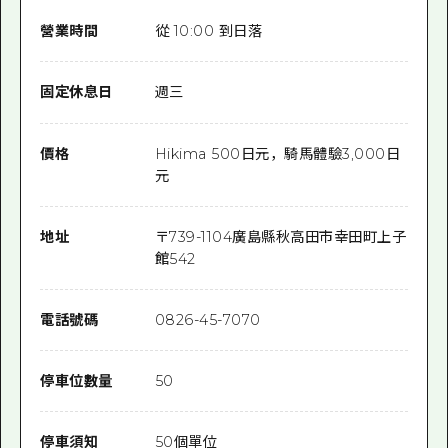
營業時間
從 10:00 到日落
固定休息日
週三
價格
Hikima 500日元，騎馬體驗3,000日
元
地址
〒
739-1104
廣島縣秋高田市幸田町上子
館542
電話號碼
0826-45-7070
停車位數量
50
停車須知
50個單位