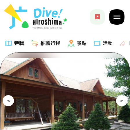
特輯
推薦行程
景點
活動
特輯
列表
推薦行程
推薦
列表
景點
藝術
Dive! Hiroshima 官方向導
列表
活動·廟會
活動
廣島隨意旅行
廣島市內
美食·酒水