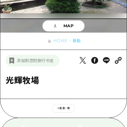
即時訊息
廣島市內
安芸
騎自行車
安芸
答對了
有用的信息
購物
答對了
MAP
美北
運動
列表
HOME
美北
藝北
HOME
景點
夜晚生活
存取
藝北
宮島周邊
世界遺產
輔助流量摘要
新聞
宮島周邊
添加到您的旅行书签
東山口
學習·體驗
設施擁堵
東山口
愛媛
標準
光輝牧場
超值遊覽門票
短途旅行
島根
歷史·文化
行李寄存及運送服務
半天
治癒
廣島好客通行證
一日遊
#
美食・酒
自然
廣島免費 Wi-Fi
1晚2天
面向外國遊客的街角旅遊信息中心