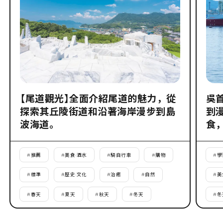
【尾道觀光】全面介紹尾道的魅力，從
吳
探索其丘陵街道和沿著海岸漫步到島
到
波海道。
食
#
推薦
#
美食·酒水
#
騎自行車
#
購物
#
學
#
標準
#
歷史·文化
#
治癒
#
自然
#
美
#
春天
#
夏天
#
秋天
#
冬天
#
冬