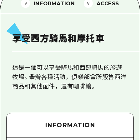
2晚3天
INFORMATION
ACCESS
志願者指南
廣島視頻
常見問題
享受西方騎馬和摩托車
照片下載
災難發生期間的交通資訊
這是一個可以享受騎馬和西部騎馬的旅遊
廣島縣觀光宣傳冊
牧場。舉辦各種活動，俱樂部會所販售西洋
商品和其他配件，還有咖啡館。
INFORMATION