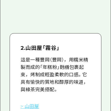
2.山田屋「霧谷」
這是一種豐岡（豐岡），用糯米精
製而成的「年糕粉」麪糰包裹起
來，烤制成輕盈柔軟的口感。它
具有愉快的質地和醇厚的味道，
與綠茶完美搭配。
> 山田屋