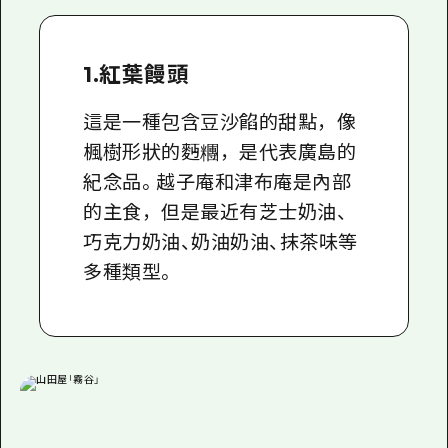
2晚3天
志願者指南
廣島視頻
1.紅葉饅頭
常見問題
這是一種包含豆沙餡的甜點，像
楓樹形狀的麪糰，是代表廣島的
照片下載
紀念品。越子庵和津布庵是內部
災難發生期間的交通資訊
的主食，但是最近有芝士奶油、
廣島縣觀光宣傳冊
巧克力奶油、奶油奶油、抹茶味等
多種類型。