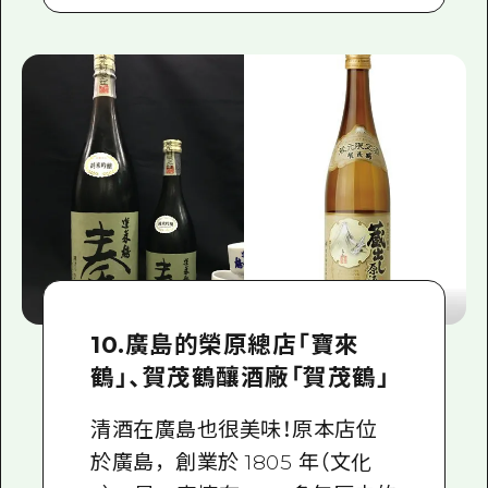
10.廣島的榮原總店「寶來
鶴」、賀茂鶴釀酒廠「賀茂鶴」
清酒在廣島也很美味！原本店位
於廣島，創業於 1805 年（文化