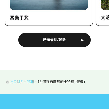
宮島甲斐
大
所有景點/體驗
HOME
特輯
15 個來自廣島的土特產「鐵板」