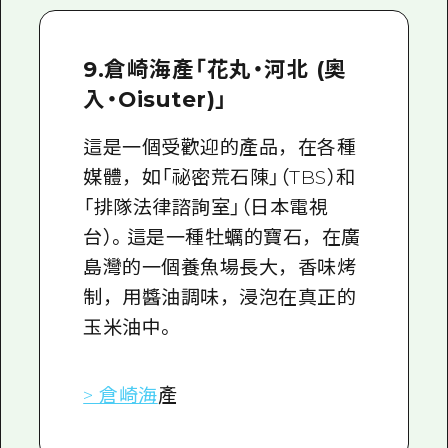
9.倉崎海產「花丸・河北 (奧
入・Oisuter)」
這是一個受歡迎的產品，在各種
媒體，如「祕密荒石陳」（TBS）和
「排隊法律諮詢室」（日本電視
台）。這是一種牡蠣的寶石，在廣
島灣的一個養魚場長大，香味烤
制，用醬油調味，浸泡在真正的
玉米油中。
> 倉崎海
產