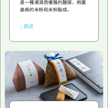
是一種潮濕而優雅的饅頭，用廣
島縣的米粉和米粉製成。
> 錦道