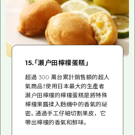
15.「瀨户田檸檬蛋糕」
超過 300 萬台累計銷售額的超人
氣商品！使用日本最大的生產者
瀨户田檸檬的檸檬蛋糕是將特殊
檸檬果醬揉入麪糰中的香氣的祕
密。通過手工仔細切割果皮，它
帶出檸檬的香氣和鮮味。