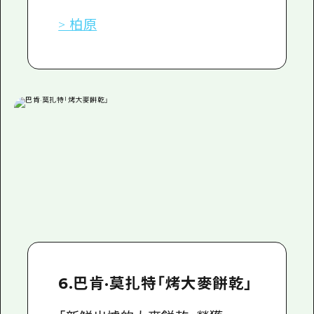
> 柏原
6.巴肯·莫扎特「烤大麥餅乾」