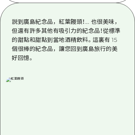
即時訊息
廣島市內
安芸
騎自行車
安芸
答對了
有用的信息
説到廣島紀念品，紅葉饅頭！... 也很美味，
購物
答對了
但還有許多其他有吸引力的紀念品！從標準
美北
運動
列表
HOME
美北
的甜點和甜點到當地酒精飲料。這裏有 15
藝北
夜晚生活
存取
個很棒的紀念品，讓您回到廣島旅行的美
藝北
宮島周邊
好回憶。
世界遺產
輔助流量摘要
新聞
宮島周邊
東山口
學習·體驗
設施擁堵
東山口
愛媛
標準
超值遊覽門票
短途旅行
島根
歷史·文化
行李寄存及運送服務
半天
治癒
廣島好客通行證
一日遊
自然
廣島免費 Wi-Fi
1晚2天
面向外國遊客的街角旅遊信息中心