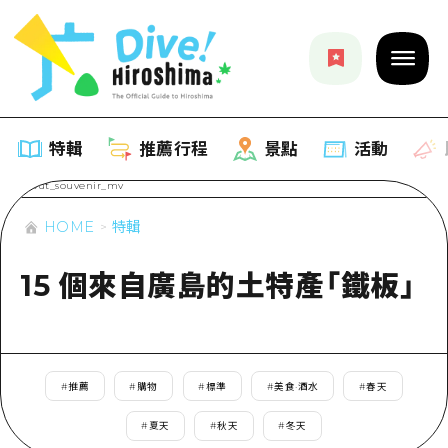
特輯
推薦行程
景點
活動
HOME
特輯
特輯
15 個來自廣島的土特產「鐵板」
列表
推薦行程
推薦
列表
景點
藝術
Dive! Hiroshima 官方向導
#
推薦
#
購物
#
標準
#
美食·酒水
#
春天
列表
活動·廟會
活動
廣島隨意旅行
#
夏天
#
秋天
#
冬天
廣島市內
美食·酒水