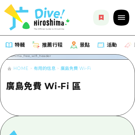
特輯
推薦行程
景點
活動
HOME
有用的信息
廣島免費 Wi-Fi
特輯
廣島免費 Wi-Fi 區
列表
推薦行程
推薦
列表
景點
藝術
Dive! Hiroshima 官方向導
列表
活動·廟會
活動
廣島隨意旅行
廣島市內
美食·酒水