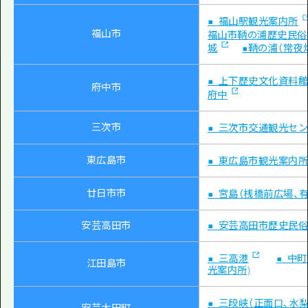
■ 福山駅観光案内所
福山市
福山市鞆の浦歴史民俗
城
■鞆の浦（常夜
■ 上下歴史文化資料
府中市
府中
三次市
■ 三次市交通観光セ
東広島市
■ 東広島市観光案内
廿日市市
■ 宮島（桟橋前広場、
安芸高田市
■ 安芸高田市歴史民
■ 三高港
■ 中
江田島市
光案内所)
■ 三段峡（正面口、水梨
安芸太田町