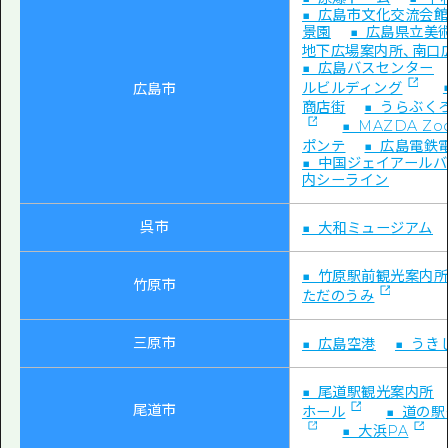
■ 広島市文化交流会
景園
■ 広島県立美
地下広場案内所、南口
■ 広島バスセンター
ルビルディング
広島市
商店街
■ うらぶく
■ MAZDA Z
ポンテ
■ 広島電鉄
■ 中国ジェイアール
内シーライン
呉市
■ 大和ミュージアム
■ 竹原駅前観光案内
竹原市
ただのうみ
三原市
■ 広島空港
■ う
■ 尾道駅観光案内所
尾道市
ホール
■ 道の
■ 大浜PA