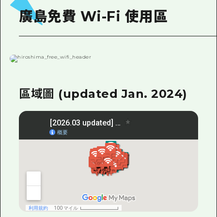
即時訊息
廣島市內
安芸
廣島免費 Wi-Fi 使用區
騎自行車
安芸
答對了
有用的信息
購物
答對了
美北
運動
列表
HOME
美北
藝北
夜晚生活
存取
藝北
宮島周邊
區域圖 (updated Jan. 2024)
世界遺產
輔助流量摘要
新聞
宮島周邊
東山口
學習·體驗
設施擁堵
東山口
愛媛
標準
超值遊覽門票
短途旅行
島根
歷史·文化
行李寄存及運送服務
半天
治癒
廣島好客通行證
一日遊
自然
廣島免費 Wi-Fi
1晚2天
面向外國遊客的街角旅遊信息中心