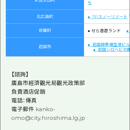
ち
北広島町
■ 191スノーリゾート
世羅町
■ せら香遊ランド
■ 岩国錦帯橋空港ビ
岩国市
■ 岩国シロヘビの
【諮詢】
廣島市經濟觀光局觀光政策部
負責酒店促銷
電話：傳真
電子郵件 kanko-
omo@city.hiroshima.lg.jp