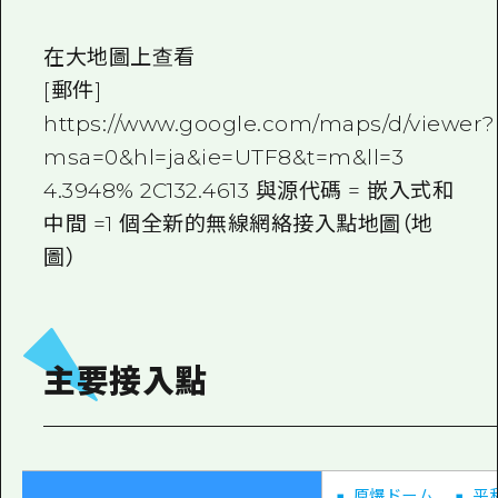
2晚3天
志願者指南
在大地圖上查看
廣島視頻
[郵件]
https://www.google.com/maps/d/viewer?
常見問題
msa=0&hl=ja&ie=UTF8&t=m&ll=3
照片下載
4.3948% 2C132.4613 與源代碼 = 嵌入式和
災難發生期間的交通資訊
中間 =1 個全新的無線網絡接入點地圖（地
圖）
廣島縣觀光宣傳冊
主要接入點
■ 原爆ドーム
■ 