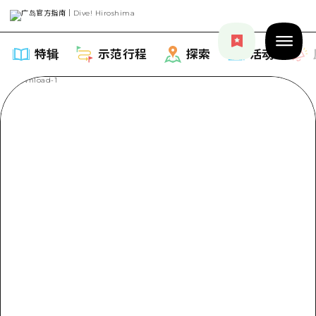
特辑
示范行程
探索
活动
特辑
列表
示范行程
推荐
列表
探索
艺术
Dive!Hiroshima官方向导
列表
活动·庙会
活动
广岛随意旅行
广岛市内
美食·酒水