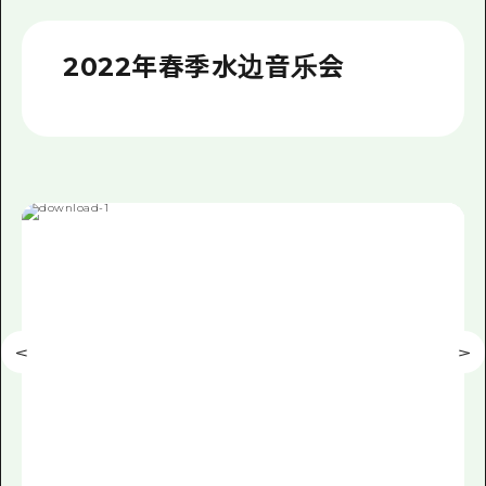
2晚3天
志愿者指南
2022年春季水边音乐会
通过视频介绍广岛县的魅力！
常见问题解答
照片下载
灾难发生期间的交通信息
广岛观光宣传册