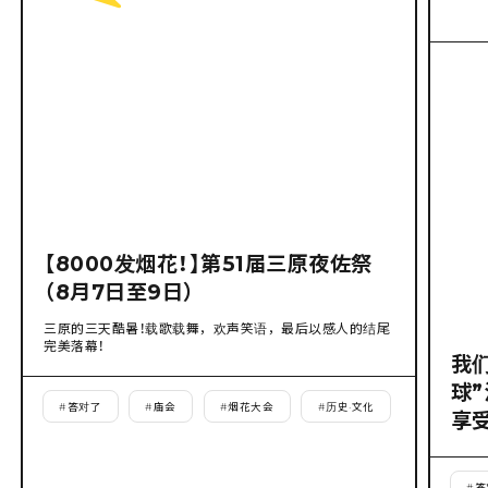
【8000发烟花！】第51届三原夜佐祭
（8月7日至9日）
三原的三天酷暑！载歌载舞，欢声笑语，最后以感人的结尾
完美落幕！
我
球
#
答对了
#
庙会
#
烟花大会
#
历史·文化
享
#
答