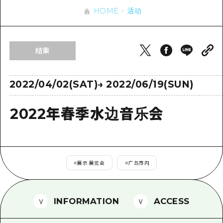
应时信息
广岛市内
HOME
活动
安艺
骑自行车
安艺
答對了
有用的信息
购物
答对了
结束
美北
运动
列表
HOME
美北
艺北
夜晚生活
访问访问
2022/04/02(SAT)
→
2022/06/19(SUN)
艺北
宫岛周边
世界遗产
次要流量摘要
新闻
宫岛周边
2022年春季水边音乐会
东山口
学习·体验
设施拥堵
东山口
爱媛
标准
超值的游览门票
短途旅行
岛根
历史·文化
行李寄存和运送服务
半天
#
展示·展览会
#
广岛市内
治愈
广岛表情周游券
一日游
自然
广岛免费无线上网
INFORMATION
ACCESS
1晚2天
面向外国游客的街角旅游信息中心