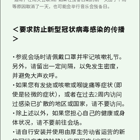
等原因取消了一天，也可能会举行音乐会预备日。
＜要求防止新型冠状病毒感染的传播
＞
・参观会场时请佩戴口罩并牢记咳嗽礼节。
另外，请留出一定间隔，以免发生密度，
并避免大声欢呼。
・如果您有发烧或咳嗽或喉咙痛等症状（即
使是轻微的症状），或者在过去2周内访问
过感染已扩散的地区或国家，请不要访问。
・除上述以外，如果您担心自己的健康或身
体状况，请不要前往会场。
・请自行安装并使用由厚生劳动省运营的新