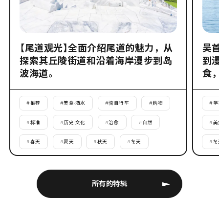
【尾道观光】全面介绍尾道的魅力，从
吴
探索其丘陵街道和沿着海岸漫步到岛
到
波海道。
食
#
推荐
#
美食·酒水
#
骑自行车
#
购物
#
学
#
标准
#
历史·文化
#
治愈
#
自然
#
美
#
春天
#
夏天
#
秋天
#
冬天
#
冬
所有的特辑