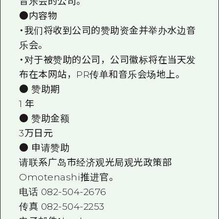
音乐会的公司。
●内容物
・我们将收到公司的赞助资金并举办水边音
乐会。
・对于被赞助的公司，公司徽标将在当天发
布在本网站，PR传单和音乐会场地上。
● 赞助期
1 年
● 赞助金额
3万日元
● 申请赞助
请联系广岛市经济观光局观光政策部
Omotenashi推进官。
电话 082-504-2676
传真 082-504-2253