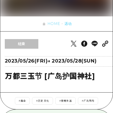
应时信息
广岛市内
安艺
骑自行车
安艺
答對了
有用的信息
购物
答对了
HOME
活动
美北
运动
列表
HOME
美北
艺北
夜晚生活
访问访问
艺北
结束
宫岛周边
世界遗产
次要流量摘要
新闻
宫岛周边
东山口
学习·体验
设施拥堵
2023/05/26(FRI)
→
2023/05/28(SUN)
东山口
爱媛
标准
超值的游览门票
短途旅行
万都三玉节 [广岛护国神社]
岛根
历史·文化
行李寄存和运送服务
半天
治愈
广岛表情周游券
一日游
自然
广岛免费无线上网
#
庙会
#
历史·文化
#
夜晚生活
#
广岛市内
1晚2天
面向外国游客的街角旅游信息中心