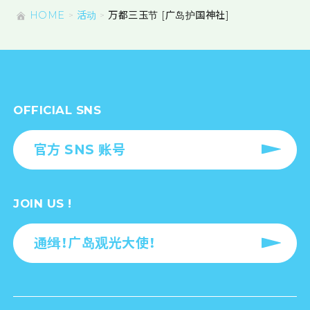
HOME
活动
万都三玉节 [广岛护国神社]
OFFICIAL SNS
官方 SNS 账号
JOIN US !
通缉！广岛观光大使！