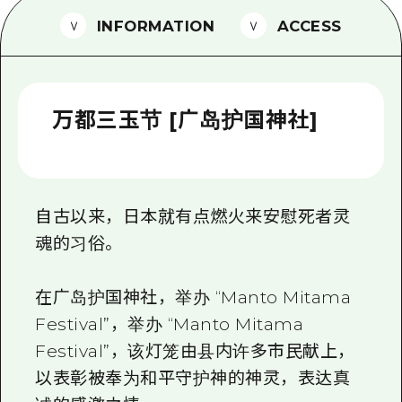
2晚3天
INFORMATION
ACCESS
志愿者指南
通过视频介绍广岛县的魅力！
常见问题解答
万都三玉节 [广岛护国神社]
照片下载
灾难发生期间的交通信息
广岛观光宣传册
自古以来，日本就有点燃火来安慰死者灵
魂的习俗。
在广岛护国神社，举办 “Manto Mitama
Festival”，举办 “Manto Mitama
Festival”，该灯笼由县内许多市民献上，
以表彰被奉为和平守护神的神灵，表达真