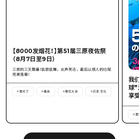
【8000发烟花！】第51届三原夜佐祭
（8月7日至9日）
三原的三天酷暑！载歌载舞，欢声笑语，最后以感人的结尾
完美落幕！
我
球
#
答对了
#
庙会
#
烟花大会
#
历史·文化
享
#
答