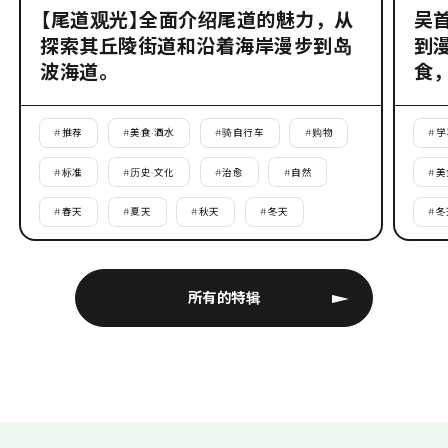
【尾道观光】全面介绍尾道的魅力，从
吴
探索其丘陵街道和沿着海岸漫步到岛
到
波海道。
食
#
推荐
#
美食·酒水
#
骑自行车
#
购物
#
学
#
标准
#
历史·文化
#
治愈
#
自然
#
美
#
春天
#
夏天
#
秋天
#
冬天
#
冬
所有的特辑