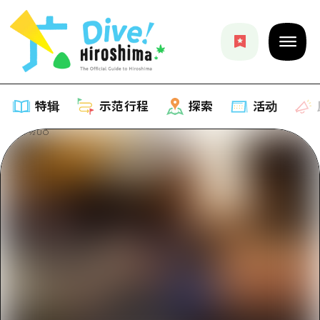
特辑
示范行程
探索
活动
特辑
列表
示范行程
推荐
列表
探索
艺术
Dive!Hiroshima官方向导
列表
活动·庙会
活动
广岛随意旅行
广岛市内
美食·酒水