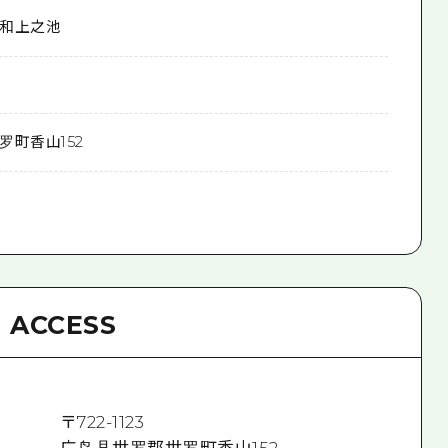
和上之池
罗町香山152
ACCESS
〒
722-1123
广岛县世罗郡世罗町香山152