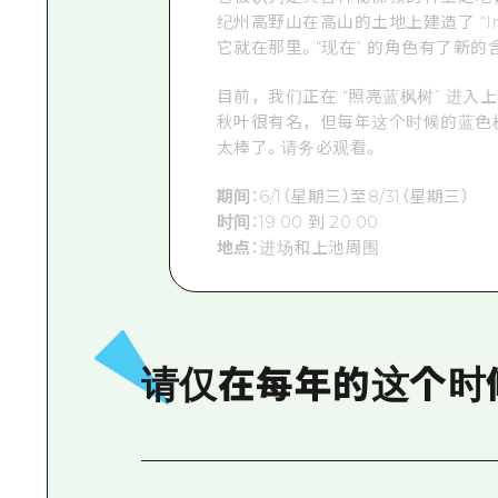
纪州高野山在高山的土地上建造了 “Im
它就在那里。“现在” 的角色有了新的
目前，我们正在 “照亮蓝枫树” 进入
秋叶很有名，但每年这个时候的蓝色
太棒了。请务必观看。
期间
：6/1（星期三）至8/31（星期三）
时间
：19:00 到 20:00
地点
：进场和上池周围
请仅在每年的这个时