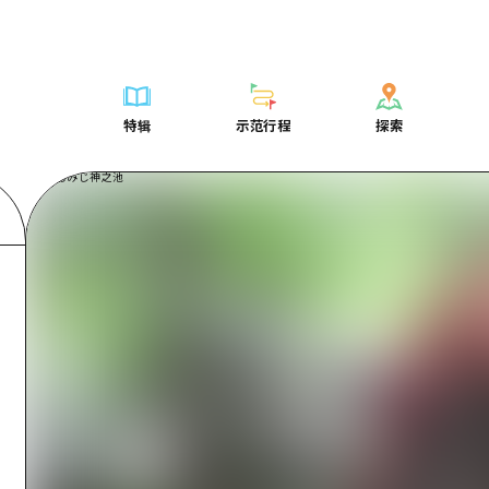
列表
列表
广岛表情周游券
骑自行车
学习·体验
广岛市内
列表
常见问题解
短途旅行
推荐
Dive!Hiroshima官方向导
广岛免费无线上网
购物
标准
安艺
广岛市内
照片下载
半天
特辑
示范行程
探索
要
艺术
广岛随意旅行
面向外国游客的街角旅游信息中心
运动
历史·文化
答对了
安艺
灾难发生期
一日游
特辑
示范行程
探索
活动·庙会
志愿者指南
夜晚生活
治愈
美北
答對了
广岛观光宣
1晚2天
门票
美食·酒水
通过视频介绍广岛县的魅力！
世界遗产
自然
艺北
美北
2晚3天
表
列表
骑自行车
列表
学习·体验
广岛市内
列表
广岛表情周游
短途旅
运送服务
宫岛周边
艺北
荐
Dive!Hiroshima官方向导
购物
访问访问
标准
安艺
广岛市内
广岛免费无线
半天
东山口
宫岛周边
术
广岛随意旅行
运动
次要流量摘要
历史·文化
答对了
安艺
面向外国游客
一日游
东山口
动·庙会
夜晚生活
设施拥堵
治愈
美北
答對了
志愿者指南
1晚2天
爱媛
食·酒水
世界遗产
超值的游览门票
自然
艺北
美北
通过视频介绍
2晚3天
岛根
行李寄存和运送服务
宫岛周边
艺北
东山口
宫岛周边
东山口