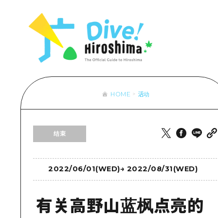
列表
访问访问
次要流量摘
设施拥堵
超值的游览
HOME
活动
列
行李寄存和
推
结束
艺
活
美
2022/06/01(WED)
→
2022/08/31(WED)
有关高野山蓝枫点亮的