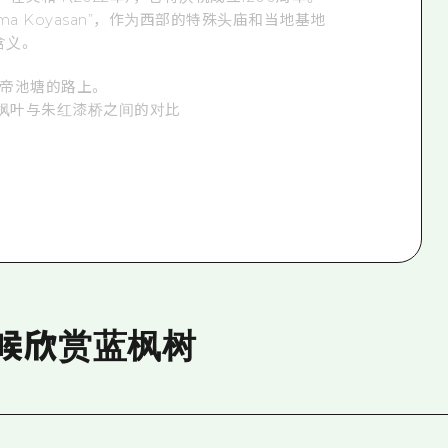
a Koyasan”，作为西部的特殊头庙和当地基地
含义。
上帝池塘的路上。
枫叶与朱红漆桥之间的对比
候欣赏蓝枫树