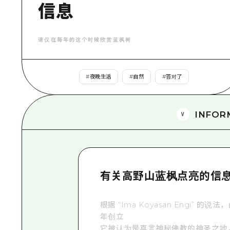
信息
请仅在每年的这个时候欣赏蓝枫树
#
夜晚生活
#
自然
#
答对了
INFOR
有关高野山蓝枫点亮的信
根据 “Ima Koyasan Engi” 的说法
年创立
它被认为是真言神秘佛教的神圣之地，在