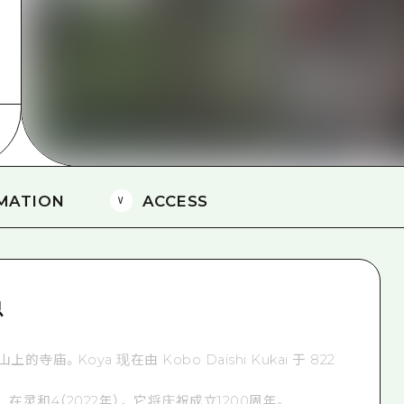
爱媛
岛根
MATION
ACCESS
息
，山上的寺庙。Koya 现在由 Kobo Daishi Kukai 于 822
灵和4（2022年），它将庆祝成立1200周年。