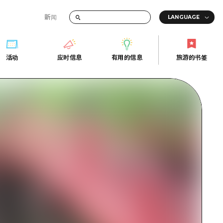
新闻
答
活动
应时信息
有用的信息
旅游的书签
间的交通信息
活动
应时信息
有用的信息
旅游的书签
传册
券
行
常见问题解答
上网
照片下载
的街角旅游信息中心
灾难发生期间的交通信息
广岛观光宣传册
广岛县的魅力！