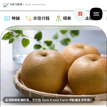
特辑
示范行程
探索
活动
特辑
列表
示范行程
推荐
列表
探索
艺术
Dive!Hiroshima官方向导
列表
活动·庙会
活动
广岛随意旅行
品尝新鲜采摘的梨，它们在 Sera Kosui Farm 中起着主导作用！
广岛市内
美食·酒水