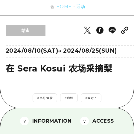
应时信息
广岛市内
HOME
活动
安艺
骑自行车
安艺
答對了
有用的信息
购物
答对了
结束
美北
运动
列表
HOME
美北
艺北
夜晚生活
访问访问
2024/08/10(SAT)
→
2024/08/25(SUN)
艺北
宫岛周边
世界遗产
次要流量摘要
新闻
宫岛周边
在 Sera Kosui 农场采摘梨
东山口
学习·体验
设施拥堵
东山口
爱媛
标准
超值的游览门票
短途旅行
岛根
历史·文化
行李寄存和运送服务
半天
#
学习·体验
#
自然
#
答对了
治愈
广岛表情周游券
一日游
自然
广岛免费无线上网
INFORMATION
ACCESS
1晚2天
面向外国游客的街角旅游信息中心