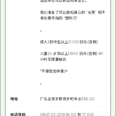
型团体也可以舒适地享受它。
我们准备了可以放松身心的 “长凳” 和不
易伤害手指的 “塑料刀”
。
成人（初中生以上）1,100日元（含税）
儿童（4 岁及以上）600 日元（含税）※1
小时无限量畅饮
*不接受团体客户
。
地址
广岛县世罗郡世罗町本乡365-20
电话号码
0847-22-2219（8:00 到 17:00）