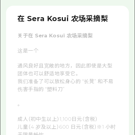
2晚3天
志愿者指南
在 Sera Kosui 农场采摘梨
通过视频介绍广岛县的魅力！
常见问题解答
关于在 Sera Kosui 农场采摘梨
照片下载
这是一个
灾难发生期间的交通信息
通风良好且宽敞的地方，因此即使是大型
广岛观光宣传册
团体也可以舒适地享受它。
我们准备了可以放松身心的 “长凳” 和不易
伤害手指的 “塑料刀”
。
成人（初中生以上）1,100日元（含税）
儿童（4 岁及以上）600 日元（含税）※1 小时
无限量畅饮