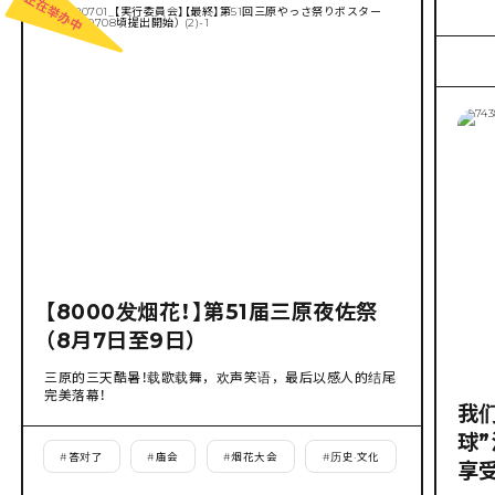
【8000发烟花！】第51届三原夜佐祭
（8月7日至9日）
三原的三天酷暑！载歌载舞，欢声笑语，最后以感人的结尾
完美落幕！
我
球
#
答对了
#
庙会
#
烟花大会
#
历史·文化
享