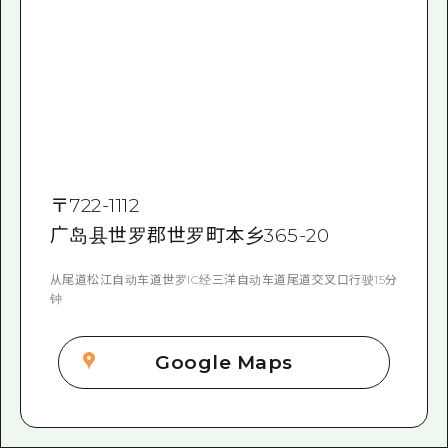
〒
722-1112
广岛县世罗郡世罗町本乡365-20
从尾道松江自动车道世罗IC经三洋自动车道尾道交叉口行驶15分
钟
Google Maps