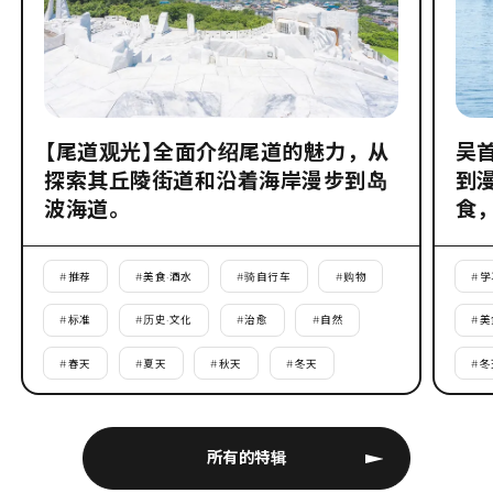
【尾道观光】全面介绍尾道的魅力，从
吴
探索其丘陵街道和沿着海岸漫步到岛
到
波海道。
食
#
推荐
#
美食·酒水
#
骑自行车
#
购物
#
学
#
标准
#
历史·文化
#
治愈
#
自然
#
美
#
春天
#
夏天
#
秋天
#
冬天
#
冬
所有的特辑