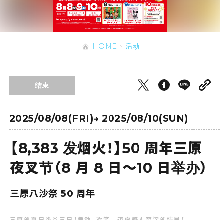
应时信息
广岛市内
安艺
骑自行车
安艺
答對了
有用的信息
购物
答对了
HOME
活动
美北
运动
列表
HOME
美北
艺北
夜晚生活
访问访问
艺北
结束
宫岛周边
世界遗产
次要流量摘要
新闻
宫岛周边
东山口
学习·体验
设施拥堵
2025/08/08(FRI)
→
2025/08/10(SUN)
东山口
爱媛
标准
超值的游览门票
短途旅行
【8,383 发烟火！】50 周年三原
岛根
历史·文化
行李寄存和运送服务
半天
夜叉节（8 月 8 日～10 日举办）
治愈
广岛表情周游券
一日游
三原八沙祭 50 周年
自然
广岛免费无线上网
1晚2天
面向外国游客的街角旅游信息中心
三原的夏日炎炎三日！舞动、欢笑，迈向感人至深的结局！