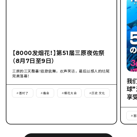
【8000发烟花！】第51届三原夜佐祭
（8月7日至9日）
三原的三天酷暑！载歌载舞，欢声笑语，最后以感人的结尾
完美落幕！
我
球
#
答对了
#
庙会
#
烟花大会
#
历史·文化
享
#
答