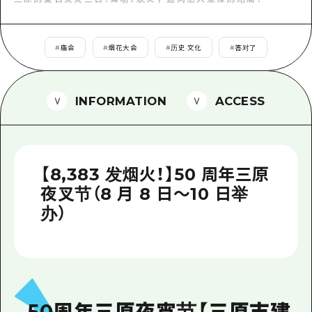
2晚3天
志愿者指南
通过视频介绍广岛县的魅力！
#
庙会
#
烟花大会
#
历史·文化
#
答对了
常见问题解答
INFORMATION
ACCESS
照片下载
灾难发生期间的交通信息
广岛观光宣传册
【8,383 发烟火！】50 周年三原
夜叉节（8 月 8 日～10 日举
办）
50周年三原夜宵节【三原市建