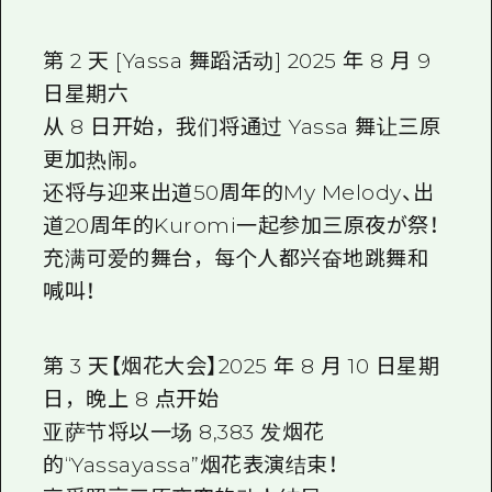
第 2 天 [Yassa 舞蹈活动] 2025 年 8 月 9
日星期六
从 8 日开始，我们将通过 Yassa 舞让三原
更加热闹。
还将与迎来出道50周年的My Melody、出
道20周年的Kuromi一起参加三原夜が祭！
充满可爱的舞台，每个人都兴奋地跳舞和
喊叫！
第 3 天【烟花大会】2025 年 8 月 10 日星期
日，晚上 8 点开始
亚萨节将以一场 8,383 发烟花
的“Yassayassa”烟花表演结束！