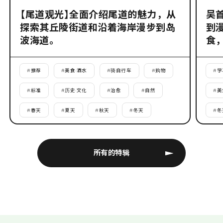
【尾道观光】全面介绍尾道的魅力，从
吴
探索其丘陵街道和沿着海岸漫步到岛
到
波海道。
食
#
推荐
#
美食·酒水
#
骑自行车
#
购物
#
学
#
标准
#
历史·文化
#
治愈
#
自然
#
美
#
春天
#
夏天
#
秋天
#
冬天
#
冬
所有的特辑