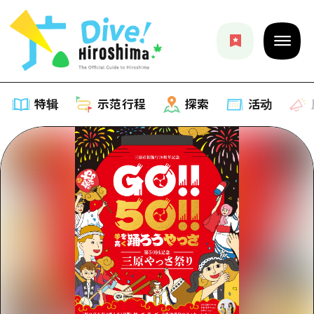
特辑
示范行程
探索
活动
特辑
列表
示范行程
推荐
列表
探索
艺术
Dive!Hiroshima官方向导
列表
活动·庙会
活动
广岛随意旅行
广岛市内
美食·酒水